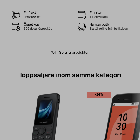
Fri frakt
Fri retur
Från 599 kr*
Till valfri butik
Öppet köp
Hämta i butik
365 dagar öppet köp
Beställ online, från butikslager
Tcl
-
Se alla produkter
Toppsäljare inom samma kategori
-24%