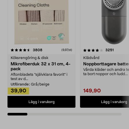
4.0av 5 stjärnor
recensioner
4.5av 5 stjärnor
recensio
3808
3251
(9,97/st)
Köksrengöring & disk
Klädvård
Mikrofiberduk 32 x 31 cm, 4-
Noppborttagare batter
pack
Vårda kläder och andra tex
ta bort noppor och ludd.
Aftonbladets "självklara favorit” i
Noppborttagaren fräs...
test av d...
Utförande:
Grå/beige
39,90
149,90
Lägg i varukorg
Lägg i varukorg