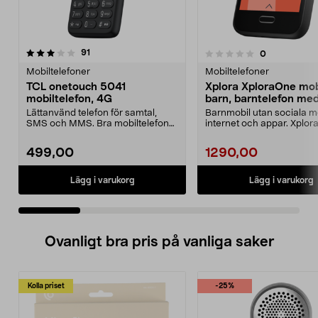
recensioner
4.0 av 5 stjärnor
91
recensioner
0
0.0 av 5 stjärnor
Mobiltelefoner
Mobiltelefoner
TCL onetouch 5041
Xplora XploraOne mobi
mobiltelefon, 4G
barn, barntelefon me
Lättanvänd telefon för samtal,
Barnmobil utan sociala m
SMS och MMS. Bra mobiltelefon
internet och appar. Xplor
för äldre – ligger ...
XploraOne mobil för ba...
499,00
1290,00
Lägg i varukorg
Lägg i varukorg
Ovanligt bra pris på vanliga saker
Kolla priset
-25%