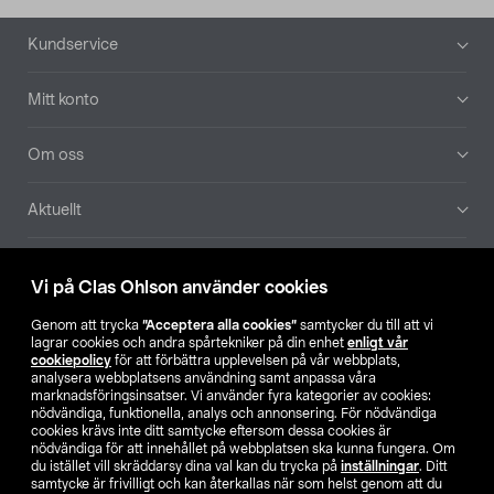
Sidfot
Kundservice
Mitt konto
Om oss
Aktuellt
Våra bolag
Vi på Clas Ohlson använder cookies
Hitta butik
Genom att trycka
”Acceptera alla cookies”
samtycker du till att vi
lagrar cookies och andra spårtekniker på din enhet
enligt vår
cookiepolicy
för att förbättra upplevelsen på vår webbplats,
SE
NO
FI
analysera webbplatsens användning samt anpassa våra
marknadsföringsinsatser. Vi använder fyra kategorier av cookies:
nödvändiga, funktionella, analys och annonsering. För nödvändiga
cookies krävs inte ditt samtycke eftersom dessa cookies är
nödvändiga för att innehållet på webbplatsen ska kunna fungera. Om
du istället vill skräddarsy dina val kan du trycka på
inställningar
. Ditt
samtycke är frivilligt och kan återkallas när som helst genom att du