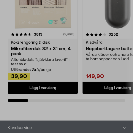
4.0av 5 stjärnor
recensioner
4.5av 5 stjärnor
recensio
3813
3252
(9,97/st)
Köksrengöring & disk
Klädvård
Mikrofiberduk 32 x 31 cm, 4-
Noppborttagare batter
pack
Vårda kläder och andra tex
ta bort noppor och ludd.
Aftonbladets "självklara favorit” i
Noppborttagaren fräs...
test av d...
Utförande:
Grå/beige
39,90
149,90
Lägg i varukorg
Lägg i varukorg
Sidfot
Kundservice