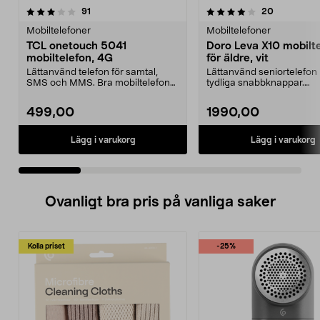
4.0 av 5 stjärnor
recensioner
recensione
91
20
0.0 av 5 stjärnor
Mobiltelefoner
Mobiltelefoner
TCL onetouch 5041
Doro Leva X10 mobilt
mobiltelefon, 4G
för äldre, vit
Lättanvänd telefon för samtal,
Lättanvänd seniortelefon
SMS och MMS. Bra mobiltelefon
tydliga snabbknappar.
för äldre – ligger ...
Mobiltelefon för äldre – tr..
499,00
1990,00
Lägg i varukorg
Lägg i varukorg
Ovanligt bra pris på vanliga saker
Kolla priset
-25%