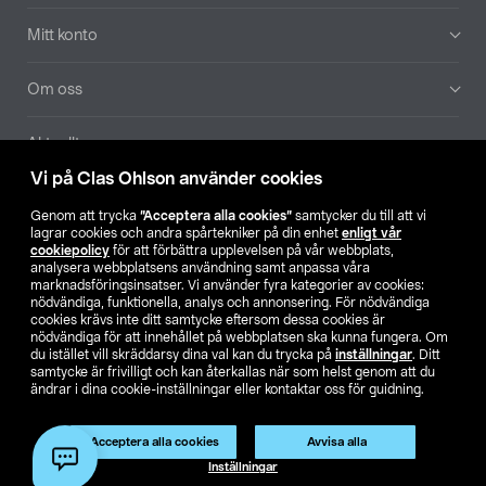
Mitt konto
Om oss
Aktuellt
Vi på Clas Ohlson använder cookies
Våra bolag
Genom att trycka
”Acceptera alla cookies”
samtycker du till att vi
lagrar cookies och andra spårtekniker på din enhet
enligt vår
Hitta butik
cookiepolicy
för att förbättra upplevelsen på vår webbplats,
analysera webbplatsens användning samt anpassa våra
marknadsföringsinsatser. Vi använder fyra kategorier av cookies:
nödvändiga, funktionella, analys och annonsering. För nödvändiga
SE
NO
FI
cookies krävs inte ditt samtycke eftersom dessa cookies är
nödvändiga för att innehållet på webbplatsen ska kunna fungera. Om
du istället vill skräddarsy dina val kan du trycka på
inställningar
. Ditt
samtycke är frivilligt och kan återkallas när som helst genom att du
ändrar i dina cookie-inställningar eller kontaktar oss för guidning.
Acceptera alla cookies
Avvisa alla
Köpvillkor
Privacy statement
Klubbvillkor
För företag
Inställningar
Ändra till priser exklusive moms