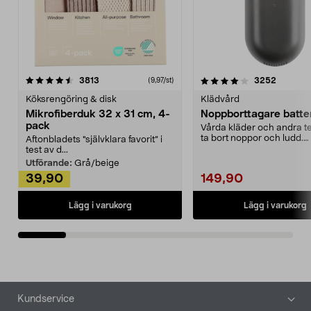
4.0av 5 stjärnor
recensioner
4.5av 5 stjärnor
recensio
3813
3252
(9,97/st)
Köksrengöring & disk
Klädvård
Mikrofiberduk 32 x 31 cm, 4-
Noppborttagare batter
pack
Vårda kläder och andra tex
ta bort noppor och ludd.
Aftonbladets "självklara favorit” i
Noppborttagaren fräs...
test av d...
Utförande:
Grå/beige
39,90
149,90
Lägg i varukorg
Lägg i varukorg
Sidfot
Kundservice