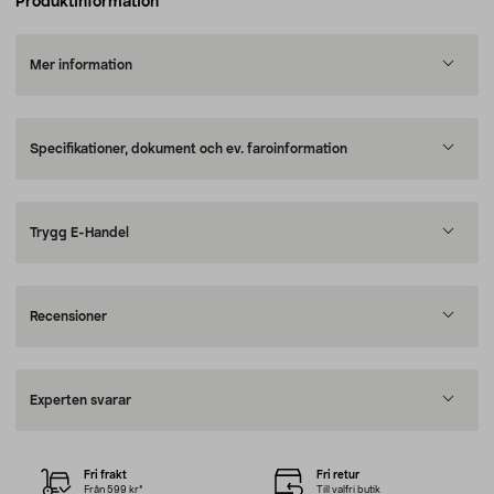
Produktinformation
Mer information
Specifikationer, dokument och ev. faroinformation
Trygg E-Handel
Recensioner
Experten svarar
Fri frakt
Fri retur
Från 599 kr*
Till valfri butik