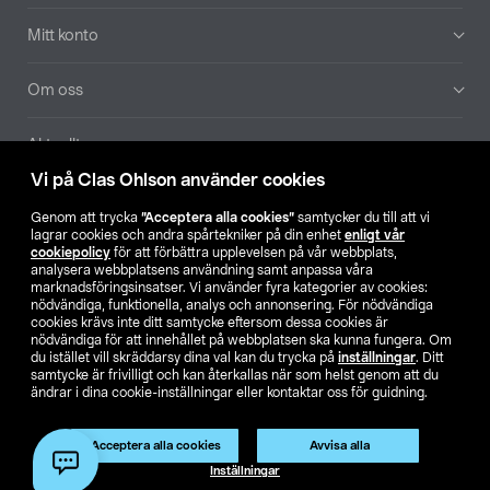
Mitt konto
Om oss
Aktuellt
Vi på Clas Ohlson använder cookies
Våra bolag
Genom att trycka
”Acceptera alla cookies”
samtycker du till att vi
lagrar cookies och andra spårtekniker på din enhet
enligt vår
Hitta butik
cookiepolicy
för att förbättra upplevelsen på vår webbplats,
analysera webbplatsens användning samt anpassa våra
marknadsföringsinsatser. Vi använder fyra kategorier av cookies:
nödvändiga, funktionella, analys och annonsering. För nödvändiga
SE
NO
FI
cookies krävs inte ditt samtycke eftersom dessa cookies är
nödvändiga för att innehållet på webbplatsen ska kunna fungera. Om
du istället vill skräddarsy dina val kan du trycka på
inställningar
. Ditt
samtycke är frivilligt och kan återkallas när som helst genom att du
ändrar i dina cookie-inställningar eller kontaktar oss för guidning.
Acceptera alla cookies
Avvisa alla
Köpvillkor
Privacy statement
Klubbvillkor
För företag
Inställningar
Ändra till priser exklusive moms