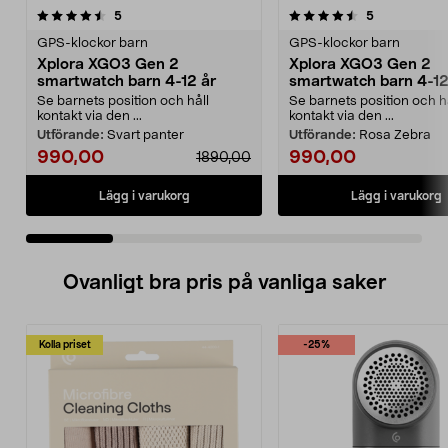
4.5 av 5 stjärnor
recensioner
4.5 av 5 stjärnor
recensioner
5
5
GPS-klockor barn
GPS-klockor barn
Xplora XGO3 Gen 2
Xplora XGO3 Gen 2
smartwatch barn 4-12 år
smartwatch barn 4-12
Se barnets position och håll
Se barnets position och h
kontakt via den ...
kontakt via den ...
Utförande:
Svart panter
Utförande:
Rosa Zebra
990,00
990,00
1890,00
Lägg i varukorg
Lägg i varukorg
Ovanligt bra pris på vanliga saker
Kolla priset
-25%