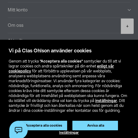
Mitt konto
Product
Om oss
+
quantity
Aktuellt
Vi på Clas Ohlson använder cookies
Våra bolag
Genom att trycka
”Acceptera alla cookies”
samtycker du till att vi
lagrar cookies och andra spårtekniker på din enhet
enligt vår
Hitta butik
cookiepolicy
för att förbättra upplevelsen på vår webbplats,
analysera webbplatsens användning samt anpassa våra
marknadsföringsinsatser. Vi använder fyra kategorier av cookies:
nödvändiga, funktionella, analys och annonsering. För nödvändiga
SE
NO
FI
cookies krävs inte ditt samtycke eftersom dessa cookies är
nödvändiga för att innehållet på webbplatsen ska kunna fungera. Om
du istället vill skräddarsy dina val kan du trycka på
inställningar
. Ditt
samtycke är frivilligt och kan återkallas när som helst genom att du
ändrar i dina cookie-inställningar eller kontaktar oss för guidning.
Acceptera alla cookies
Avvisa alla
Köpvillkor
Privacy statement
Klubbvillkor
För företag
Lägg i varukorg
(1)
Inställningar
Ändra till priser exklusive moms