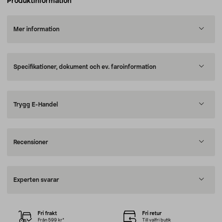
Produktinformation
Mer information
Specifikationer, dokument och ev. faroinformation
Trygg E-Handel
Recensioner
Experten svarar
Fri frakt
Fri retur
Från 599 kr*
Till valfri butik