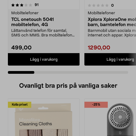
recensioner
4.0 av 5 stjärnor
91
recensioner
0
0.0 av 5 stjärnor
Mobiltelefoner
Mobiltelefoner
TCL onetouch 5041
Xplora XploraOne mobi
mobiltelefon, 4G
barn, barntelefon me
Lättanvänd telefon för samtal,
Barnmobil utan sociala m
SMS och MMS. Bra mobiltelefon
internet och appar. Xplor
för äldre – ligger ...
XploraOne mobil för ba...
499,00
1290,00
Lägg i varukorg
Lägg i varukorg
Ovanligt bra pris på vanliga saker
Kolla priset
-25%