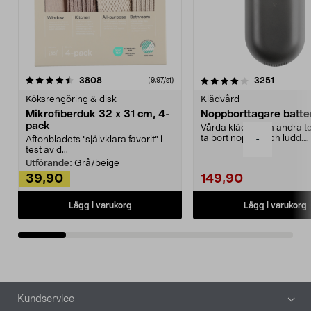
4.0av 5 stjärnor
recensioner
4.5av 5 stjärnor
recensio
3808
3251
(9,97/st)
Köksrengöring & disk
Klädvård
Mikrofiberduk 32 x 31 cm, 4-
Noppborttagare batter
pack
Vårda kläder och andra tex
ta bort noppor och ludd.
-
Aftonbladets "självklara favorit” i
Noppborttagaren fräs...
test av d...
Utförande:
Grå/beige
39,90
149,90
Lägg i varukorg
Lägg i varukorg
Sidfot
Kundservice