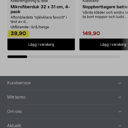
Köksrengöring & disk
Klädvård
Mikrofiberduk 32 x 31 cm, 4-
Noppborttagare batter
pack
Vårda kläder och andra tex
ta bort noppor och ludd.
Aftonbladets "självklara favorit” i
Noppborttagaren fräs...
test av d...
Utförande:
Grå/beige
39,90
149,90
Lägg i varukorg
Lägg i varukorg
Sidfot
Kundservice
Mitt konto
Om oss
Aktuellt