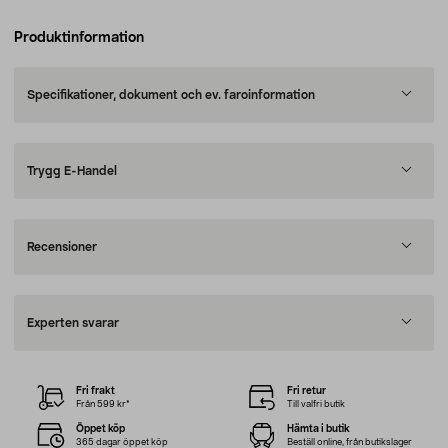
Produktinformation
Specifikationer, dokument och ev. faroinformation
Trygg E-Handel
Recensioner
Experten svarar
Fri frakt
Fri retur
Från 599 kr*
Till valfri butik
Öppet köp
Hämta i butik
365 dagar öppet köp
Beställ online, från butikslager