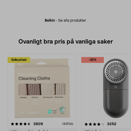
Belkin
-
Se alla produkter
Ovanligt bra pris på vanliga saker
Kolla priset
-25%
4.0av 5 stjärnor
recensioner
4.5av 5 stjärnor
recensio
3809
3252
(9,97/st)