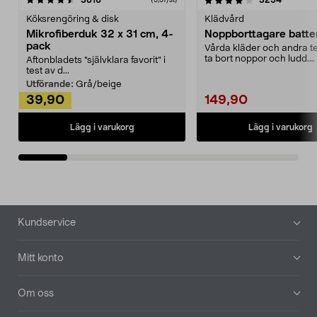
3816
3254
Köksrengöring & disk
Klädvård
Mikrofiberduk 32 x 31 cm, 4-
Noppborttagare batter
pack
Vårda kläder och andra tex
ta bort noppor och ludd.
Aftonbladets "självklara favorit” i
Noppborttagaren fräs...
test av d...
Utförande:
Grå/beige
39,90
149,90
Lägg i varukorg
Lägg i varukorg
Sidfot
Kundservice
Mitt konto
Om oss