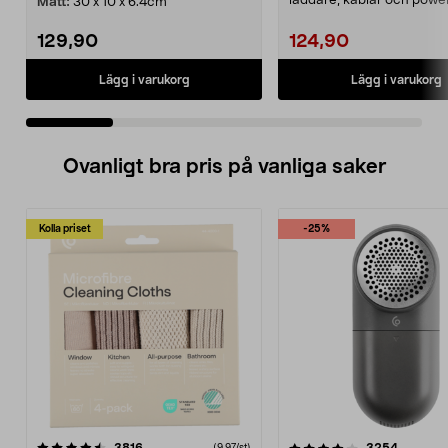
laddare, kablar och powe
Mått:
30 x 10 x 6.4cm
Smidig och tålig st...
129,90
124,90
Lägg i varukorg
Lägg i varukorg
Ovanligt bra pris på vanliga saker
Kolla priset
-25%
4.0av 5 stjärnor
recensioner
4.5av 5 stjärnor
recensio
(9,97/st)