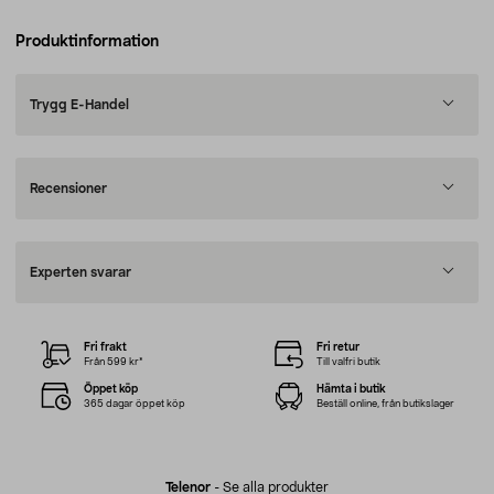
Produktinformation
Trygg E-Handel
Recensioner
Experten svarar
Fri frakt
Fri retur
Från 599 kr*
Till valfri butik
Öppet köp
Hämta i butik
365 dagar öppet köp
Beställ online, från butikslager
Telenor
-
Se alla produkter