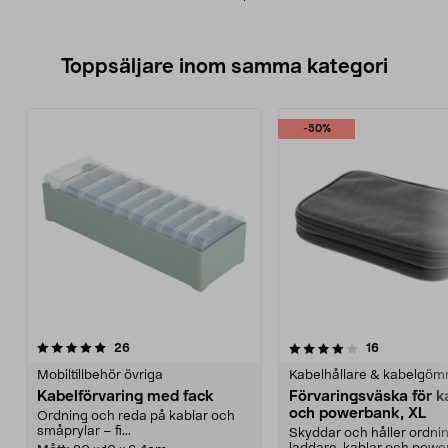
Toppsäljare inom samma kategori
-50%
4.0 av 5 stjärnor
recensioner
5.0 av 5 stjärnor
recensioner
26
16
Mobiltillbehör övriga
Kabelhållare & kabelgö
Kabelförvaring med fack
Förvaringsväska för k
och powerbank, XL
Ordning och reda på kablar och
småprylar – fi...
Skyddar och håller ordni