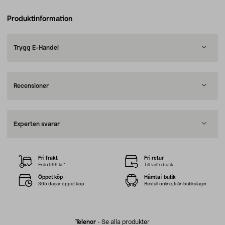
Produktinformation
Trygg E-Handel
Recensioner
Experten svarar
Fri frakt
Fri retur
Från 599 kr*
Till valfri butik
Öppet köp
Hämta i butik
365 dagar öppet köp
Beställ online, från butikslager
Telenor
-
Se alla produkter