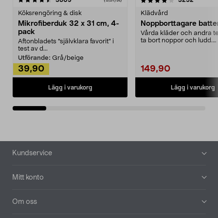
3809
3252
Köksrengöring & disk
Klädvård
Mikrofiberduk 32 x 31 cm, 4-
Noppborttagare batter
pack
Vårda kläder och andra tex
ta bort noppor och ludd.
Aftonbladets "självklara favorit” i
Noppborttagaren fräs...
test av d...
Utförande:
Grå/beige
39,90
149,90
Lägg i varukorg
Lägg i varukorg
Sidfot
Kundservice
Mitt konto
Om oss