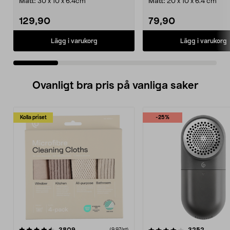
Mått:
30 x 10 x 6.4cm
Mått:
20 x 10 x 6.4 cm
129,90
79,90
Lägg i varukorg
Lägg i varukorg
Ovanligt bra pris på vanliga saker
Kolla priset
-25%
4.0av 5 stjärnor
recensioner
4.5av 5 stjärnor
recensio
(9,97/st)