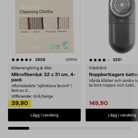
4.0av 5 stjärnor
recensioner
4.5av 5 stjärnor
recensio
3808
3251
(9,97/st)
Köksrengöring & disk
Klädvård
Mikrofiberduk 32 x 31 cm, 4-
Noppborttagare batter
pack
Vårda kläder och andra tex
ta bort noppor och ludd.
Aftonbladets "självklara favorit” i
Noppborttagaren fräs...
test av d...
Utförande:
Grå/beige
39,90
149,90
Lägg i varukorg
Lägg i varukorg