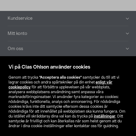
Sidfot
Kundservice
Mitt konto
Om oss
Aktuellt
Vi på Clas Ohlson använder cookies
Genom att trycka
”Acceptera alla cookies”
samtycker du till att vi
Våra bolag
lagrar cookies och andra spårtekniker på din enhet
enligt vår
cookiepolicy
för att förbättra upplevelsen på vår webbplats,
analysera webbplatsens användning samt anpassa våra
Hitta butik
marknadsföringsinsatser. Vi använder fyra kategorier av cookies:
nödvändiga, funktionella, analys och annonsering. För nödvändiga
cookies krävs inte ditt samtycke eftersom dessa cookies är
SE
NO
FI
nödvändiga för att innehållet på webbplatsen ska kunna fungera. Om
du istället vill skräddarsy dina val kan du trycka på
inställningar
. Ditt
samtycke är frivilligt och kan återkallas när som helst genom att du
ändrar i dina cookie-inställningar eller kontaktar oss för guidning.