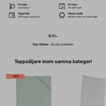
Fri frakt
Fri retur
Från 599 kr*
Till valfri butik
Öppet köp
Hämta i butik
365 dagar öppet köp
Beställ online, från butikslager
Clas Ohlson
-
Se alla produkter
Toppsäljare inom samma kategori
-43%