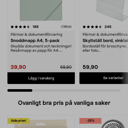
4.5 av 5 stjärnor
recensioner
4.0 av 5 stjärnor
recension
188
245
(7,98/st)
Pärmar & dokumentförvaring
Pärmar & dokumentförva
Snoddmapp A4, 5-pack
Skyltställ bord, vinkla
Skydda dokument och teckningar!
Bordsställ för broschyrer, 
Resårmapp av papp för A4-
eller foto...
papper. 5-pack.
39,90
59,90
69,90
Se varianter
Lägg i varukorg
Ovanligt bra pris på vanliga saker
Kolla priset
-25%