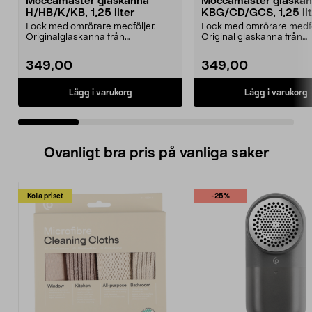
Moccamaster glaskanna
Moccamaster glaska
H/HB/K/KB, 1,25 liter
KBG/CD/GCS, 1,25 lit
Lock med omrörare medföljer.
Lock med omrörare medfö
Originalglaskanna från
Original glaskanna från
Moccamaster. Förläng livet p...
Moccamaster. Förläng livet
349,00
349,00
Lägg i varukorg
Lägg i varukorg
Ovanligt bra pris på vanliga saker
Kolla priset
-25%