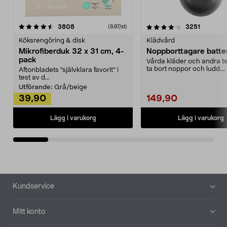
4.0av 5 stjärnor
recensioner
4.5av 5 stjärnor
recensio
3808
3251
(9,97/st)
Köksrengöring & disk
Klädvård
Mikrofiberduk 32 x 31 cm, 4-
Noppborttagare batter
pack
Vårda kläder och andra tex
ta bort noppor och ludd.
Aftonbladets "självklara favorit” i
Noppborttagaren fräs...
test av d...
Utförande:
Grå/beige
39,90
149,90
Lägg i varukorg
Lägg i varukorg
Sidfot
Kundservice
Mitt konto