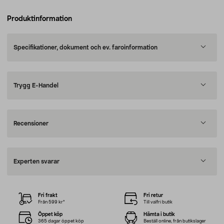
Produktinformation
Specifikationer, dokument och ev. faroinformation
Trygg E-Handel
Recensioner
Experten svarar
Fri frakt
Fri retur
Från 599 kr*
Till valfri butik
Öppet köp
Hämta i butik
365 dagar öppet köp
Beställ online, från butikslager