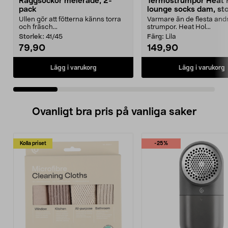
Raggsockor melerade, 2-
Termostrumpor Heat 
pack
lounge socks dam, sto
37–42
Ullen gör att fötterna känns torra
Varmare än de flesta and
och fräsch...
strumpor. Heat Hol...
Storlek:
41/45
Färg:
Lila
79,90
149,90
Lägg i varukorg
Lägg i varukorg
Ovanligt bra pris på vanliga saker
Kolla priset
-25%