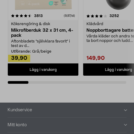
4.0av 5 stjärnor
recensioner
4.5av 5 stjärnor
recensio
3813
3252
(9,97/st)
Köksrengöring & disk
Klädvård
Mikrofiberduk 32 x 31 cm, 4-
Noppborttagare batter
pack
Vårda kläder och andra tex
ta bort noppor och ludd.
Aftonbladets "självklara favorit” i
Noppborttagaren fräs...
test av d...
Utförande:
Grå/beige
39,90
149,90
Lägg i varukorg
Lägg i varukorg
Sidfot
Kundservice
Mitt konto