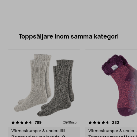
Toppsäljare inom samma kategori
4.5 av 5 stjärnor
recensioner
4.5 av 5 stjärnor
recension
789
232
(39,95/st)
Värmestrumpor & underställ
Värmestrumpor & underst