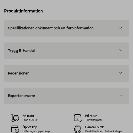
Produktinformation
Specifikationer, dokument och ev. faroinformation
Trygg E-Handel
Recensioner
Experten svarar
Fri frakt
Fri retur
Från 599 kr*
Till valfri butik
Öppet köp
Hämta i butik
365 dagar öppet köp
Beställ online, från butikslager