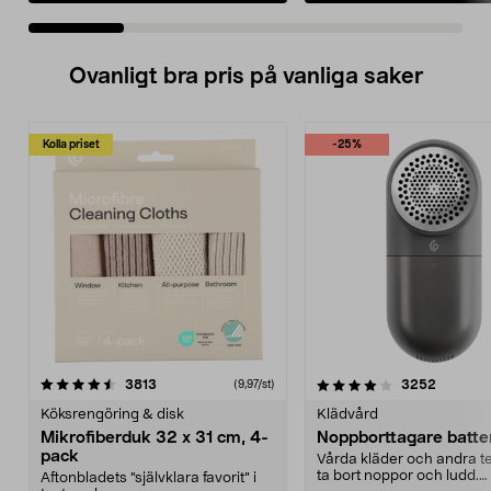
Ovanligt bra pris på vanliga saker
Kolla priset
-25%
4.0av 5 stjärnor
recensioner
4.5av 5 stjärnor
recensio
3813
3252
(9,97/st)
Köksrengöring & disk
Klädvård
Mikrofiberduk 32 x 31 cm, 4-
Noppborttagare batter
pack
Vårda kläder och andra tex
ta bort noppor och ludd.
Aftonbladets "självklara favorit” i