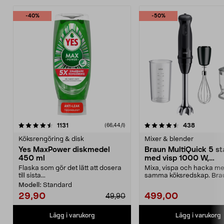
-40%
-50%
4.5 av 5 stjärnor
recensioner
4.5 av 5 stjärnor
recension
1131
438
(66,44/l)
Köksrengöring & disk
Mixer & blender
Yes MaxPower diskmedel
Braun MultiQuick 5 s
450 ml
med visp 1000 W,
MQ50202M
Flaska som gör det lätt att dosera
Mixa, vispa och hacka me
till sista...
samma köksredskap. Bra
MultiQuick 5 stavmixe...
Modell:
Standard
29,90
499,00
49,90
Lägg i varukorg
Lägg i varukorg