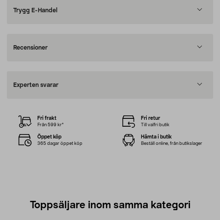
Trygg E-Handel
Recensioner
Experten svarar
Fri frakt
Fri retur
Från 599 kr*
Till valfri butik
Öppet köp
Hämta i butik
365 dagar öppet köp
Beställ online, från butikslager
Toppsäljare inom samma kategori