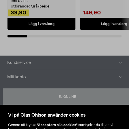
Noppborttagaren fräs...
test av d...
Utförande:
Grå/beige
39,90
149,90
Lägg i varukorg
Lägg i varukorg
Sidfot
Kundservice
Mitt konto
Om oss
EJ ONLINE
Aktuellt
Vi på Clas Ohlson använder cookies
Våra bolag
Genom att trycka
”Acceptera alla cookies”
samtycker du till att vi