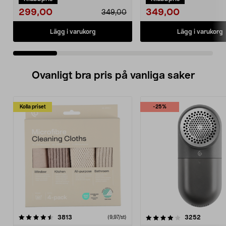
299,00
349,00
349,00
Lägg i varukorg
Lägg i varukorg
Ovanligt bra pris på vanliga saker
Kolla priset
-25%
4.0av 5 stjärnor
recensioner
4.5av 5 stjärnor
recensio
3813
3252
(9,97/st)