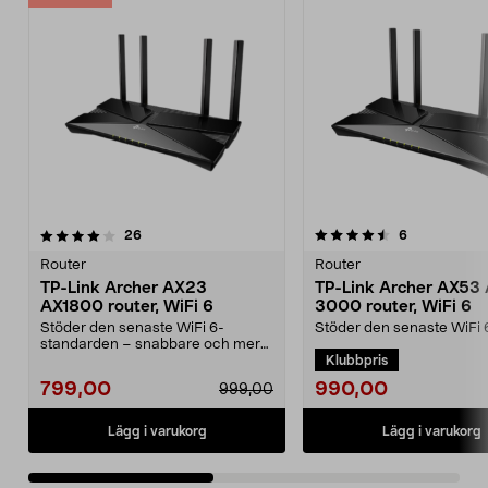
4.5av 5 stjärnor
recensioner
3.5av 5 stjärnor
recensioner
26
6
Router
Router
TP-Link Archer AX23
TP-Link Archer AX53
AX1800 router, WiFi 6
3000 router, WiFi 6
Stöder den senaste WiFi 6-
Stöder den senaste WiFi 
standarden – snabbare och mer
standarden – snabbare 
Klubbpris
effektiv streaming. AX18...
effektiv streaming. AX30..
990,00
799,00
999,00
Lägg i varukorg
Lägg i varukorg