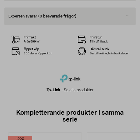
Experten svarar
(9 besvarade frågor)
Fri frakt
Fri retur
Från 599 kr*
Till valfri butik
Öppet köp
Hämta i butik
365 dagar öppet köp
Beställ online, från butikslager
Tp-Link
-
Se alla produkter
Kompletterande produkter i samma
serie
-20%