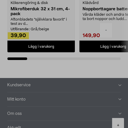
Köksrengöring & disk
Klädvård
Mikrofiberduk 32 x 31 cm, 4-
Noppborttagare batter
pack
Vårda kläder och andra tex
ta bort noppor och ludd.
Aftonbladets "självklara favorit” i
Noppborttagaren fräs...
test av d...
Utförande:
Grå/beige
-
39,90
149,90
Lägg i varukorg
Lägg i varukorg
Sidfot
Kundservice
Mitt konto
Om oss
Product
+
Aktuellt