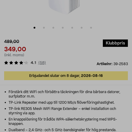
489,00
Klubbpris
349,00
(inkl. moms)
4.1
(
58
)
Artikelnr:
39-2583
Erbjudandet slutar om 8 dagar,
2026-08-16
Förstärk ditt WiFi och förbättra täckningen för dina bärbara datorer,
surfplattor m.m.
TP-Link Repeater med upp till 1200 Mb/s filöverföringshastighet.
TP-link RE305 Mesh WiFi Range Extender – enkel installation och
styrning via app.
En knappslösning för trådlös WPA-säkerhetskryptering med WPS-
knappen.
Dualband – 2,4 GHz- och 5 GHz-bandsignaler för hög prestanda.