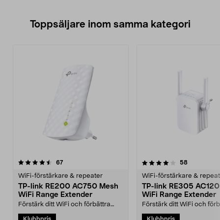
Toppsäljare inom samma kategori
4.0 av 5 stjärnor
recensioner
3.0 av 5 stjärnor
recensione
67
58
WiFi-förstärkare & repeater
WiFi-förstärkare & repea
TP-link RE200 AC750 Mesh
TP-link RE305 AC12
WiFi Range Extender
WiFi Range Extender
Förstärk ditt WiFi och förbättra
Förstärk ditt WiFi och förb
täckningen för dina bärbara
täckningen för dina bärb
Klubbpris
Klubbpris
datorer, surfplatto...
datorer, surfplatto...