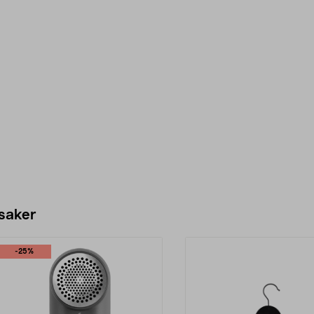
 saker
-25%