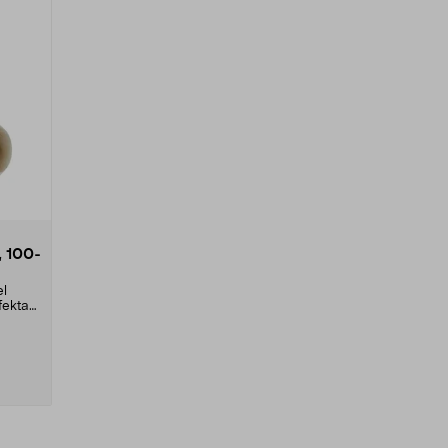
 100-
el
fekta