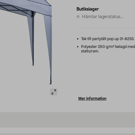
Butikslager
Hämtar lagerstatus...
Tak till partytält pop up 31-8233.
Polyester 250 g/m² belagd med v
stativ/ram.
Mer information