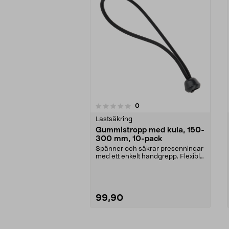
5.0av 5 stjärnor
recensioner
0
0 av 5 stjärnor
Lastsäkring
Gummistropp med kula, 150-
300 mm, 10-pack
Spänner och säkrar presenningar
med ett enkelt handgrepp. Flexibla
gummistroppar...
99,90