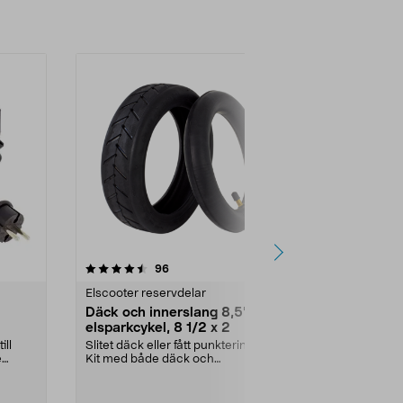
4.0 av 5 stjärnor
recensioner
4.5
96
3
Elscooter reservdelar
Fritid reservd
Däck och innerslang 8,5" till
Hjulkit Hus
elsparkcykel, 8 1/2 x 2
Automower
R4/305/31
ill
Slitet däck eller fått punktering?.
Komplett hjulk
e
Kit med både däck och
hjul med fäste
innerslang. Luftdäck -...
robotgräsklipp