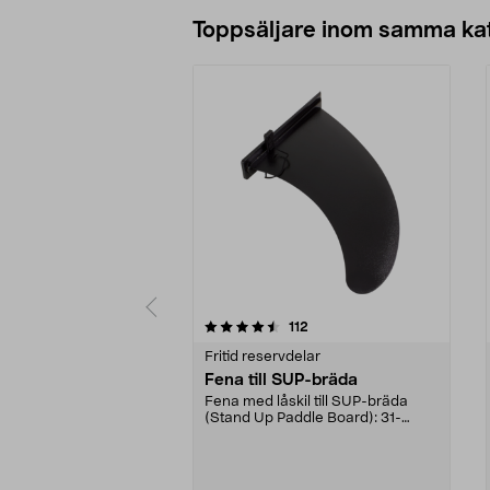
Lägg i varukorg
Toppsäljare inom samma ka
5 av 5 stjärnor
4.5 av 5 stjärnor
recensioner
112
Fritid reservdelar
Fena till SUP-bräda
Fena med låskil till SUP-bräda
(Stand Up Paddle Board): 31-
974331-2059, E11 Pass...