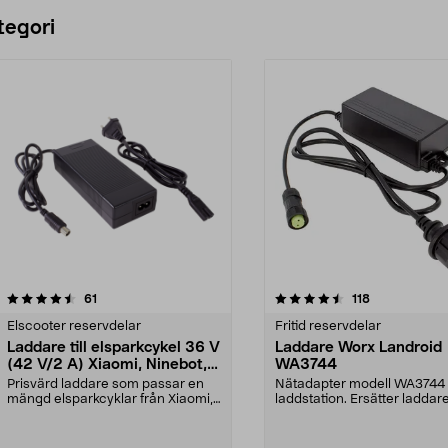
Lägg i varukorg
Lägg i varukorg
tegori
4.5 av 5 stjärnor
recensioner
4.5 av 5 stjärnor
recensioner
61
118
Elscooter reservdelar
Fritid reservdelar
Laddare till elsparkcykel 36 V
Laddare Worx Landroid
(42 V/2 A) Xiaomi, Ninebot,
WA3744
E-Way m.fl.
Prisvärd laddare som passar en
Nätadapter modell WA3744 t
mängd elsparkcyklar från Xiaomi,
laddstation. Ersätter laddar
Ninebot och E-Wa...
WA3716.Passar robotg...