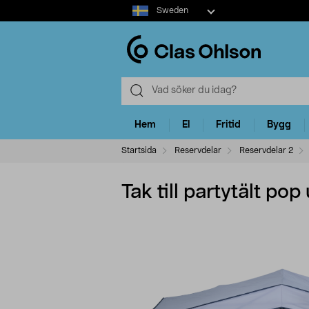
Select
Sweden
market
Hem
El
Fritid
Bygg
Startsida
Reservdelar
Reservdelar 2
Tak till partytält po