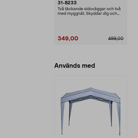
31-8233
Två täckande sidoväggar och två
med myggnät. Skyddar dig och
dina gäster mot lät...
349,00
499,00
Lägg i varukorg
Används med