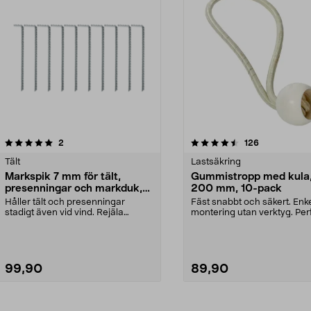
4.5av 5 stjärnor
recensioner
recensioner
2
126
Tält
Lastsäkring
Markspik 7 mm för tält,
Gummistropp med kula,
presenningar och markduk,
200 mm, 10-pack
10-pack
Håller tält och presenningar
Fäst snabbt och säkert. Enk
stadigt även vid vind. Rejäla
montering utan verktyg. Per
markspikar för tillfä...
för tält, presenn...
99,90
89,90