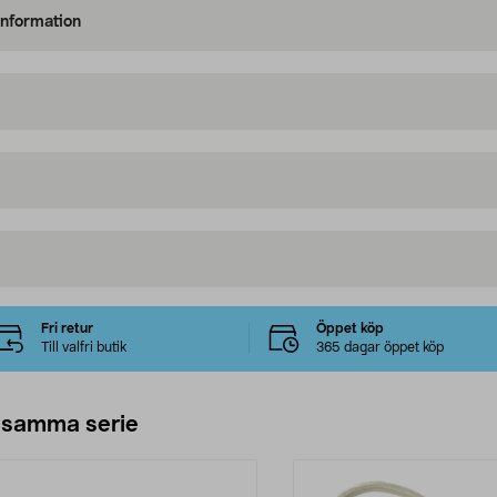
information
Fri retur
Öppet köp
Till valfri butik
365 dagar öppet köp
 samma serie