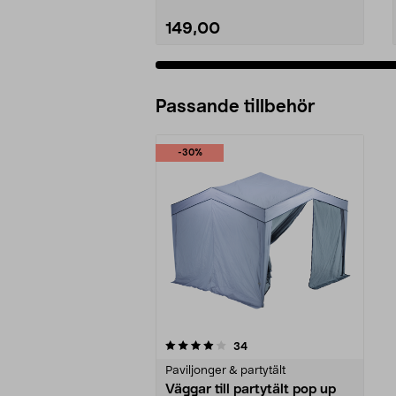
149,00
Passande tillbehör
-30%
0av 5 stjärnor
recensioner
34
Paviljonger & partytält
Väggar till partytält pop up