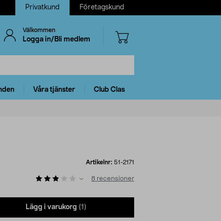
Privatkund
Företagskund
Välkommen
Logga in/Bli medlem
nden
Våra tjänster
Club Clas
Artikelnr:
51-2171
8
recensioner
Lägg i varukorg
(1)