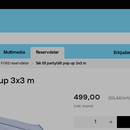
Multimedia
Reservdelar
Erbjuda
Fritid reservdelar
Tak till partytält pop up 3x3 m
p up 3x3 m
499,00
(55,44/m²)
(inkl. moms)
Product
quantity