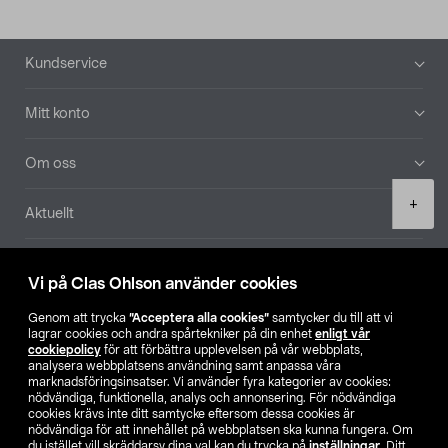
Sidfot
Kundservice
Mitt konto
Om oss
Product
+
Aktuellt
quantity
Våra bolag
Vi på Clas Ohlson använder cookies
Hitta butik
Genom att trycka
”Acceptera alla cookies”
samtycker du till att vi
lagrar cookies och andra spårtekniker på din enhet
enligt vår
cookiepolicy
för att förbättra upplevelsen på vår webbplats,
SE
NO
FI
analysera webbplatsens användning samt anpassa våra
marknadsföringsinsatser. Vi använder fyra kategorier av cookies:
nödvändiga, funktionella, analys och annonsering. För nödvändiga
cookies krävs inte ditt samtycke eftersom dessa cookies är
nödvändiga för att innehållet på webbplatsen ska kunna fungera. Om
du istället vill skräddarsy dina val kan du trycka på
inställningar
. Ditt