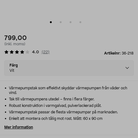
799,00
(inkl. moms)
4.0
(
22
)
Artikelnr:
36-218
Select
Färg
variant
Vit
Värmepumpstak som effektivt skyddar värmepumpen från väder och
vind.
Tak till värmepumpens utedel – finns i flera färger.
Robust konstruktion i varmgalvad, pulverlackerad plåt.
Värmepumpstak passar de flesta värmepumpar på marknaden.
Enkelt att montera och tålig mot rost. Mått: 60 x 90 cm
Mer information