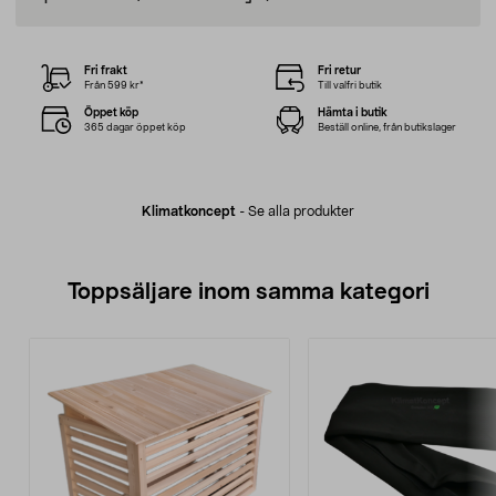
Fri frakt
Fri retur
Från 599 kr*
Till valfri butik
Öppet köp
Hämta i butik
365 dagar öppet köp
Beställ online, från butikslager
Klimatkoncept
-
Se alla produkter
Toppsäljare inom samma kategori