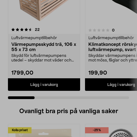
recensioner
4.0 av 5 stjärnor
22
recensioner
0
0.0 av 5 stjärnor
Luftvärmepumptillbehör
Luftvärmepumptillbehör
Värmepumpsskydd trä, 106 x
Klimatkoncept rörskydd
55 x 73 cm
luftvärmepump, svart
Skydd för luftvärmepumpens
Skyddar värmepumpens i
utedel – skyddar mot väder och
mot möss, fåglar och yttre
vind. Svenskdesignat s...
Klimatkoncept...
1799,00
199,90
Lägg i varukorg
Lägg i varukorg
Ovanligt bra pris på vanliga saker
Kolla priset
-25%