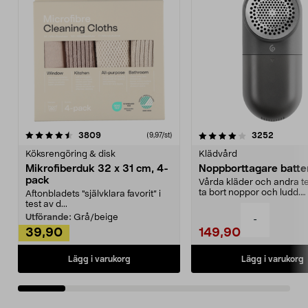
4.0av 5 stjärnor
recensioner
4.5av 5 stjärnor
recensio
3809
3252
(9,97/st)
Köksrengöring & disk
Klädvård
Mikrofiberduk 32 x 31 cm, 4-
Noppborttagare batter
pack
Vårda kläder och andra tex
ta bort noppor och ludd.
Aftonbladets "självklara favorit” i
Noppborttagaren fräs...
test av d...
Utförande:
Grå/beige
-
39,90
149,90
Lägg i varukorg
Lägg i varukorg