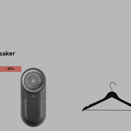
 saker
-25%