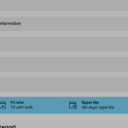
information
Fri retur
Öppet köp
Till valfri butik
365 dagar öppet köp
tegori