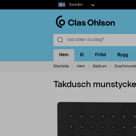
Select
Sweden
market
Hem
El
Fritid
Bygg
Startsida
Hem
Badrum
Duschmunst
Takdusch munstycke,