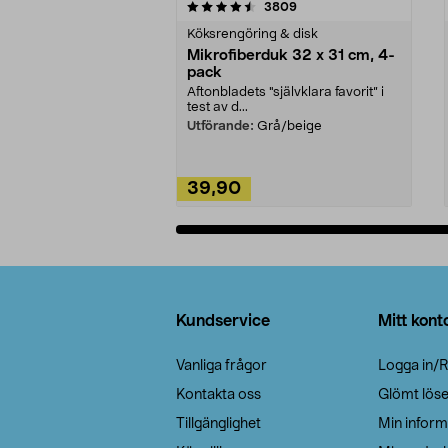
5av 5 stjärnor
4.0av 5 stjärnor
recensioner
3809
Köksrengöring & disk
Mikrofiberduk 32 x 31 cm, 4-
pack
Aftonbladets "självklara favorit” i
test av d...
Utförande:
Grå/beige
39,90
Lägg i varukorg
Sidfot
Kundservice
Mitt kont
Vanliga frågor
Logga in/R
Kontakta oss
Glömt lös
Tillgänglighet
Min inform