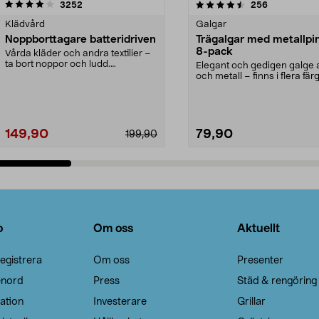
4.5av 5 stjärnor
recensioner
4.0av 5 stjärnor
recensioner
3252
256
Klädvård
Galgar
Noppborttagare batteridriven
Trägalgar med metallpi
8-pack
Vårda kläder och andra textilier –
ta bort noppor och ludd.
Elegant och gedigen galge a
Noppborttagaren fräs...
och metall – finns i flera färg
Galge med sv...
149,90
79,90
199,90
Lägg i varukorg
Lägg i varukorg
o
Om oss
Aktuellt
egistrera
Om oss
Presenter
enord
Press
Städ & rengöring
ation
Investerare
Grillar