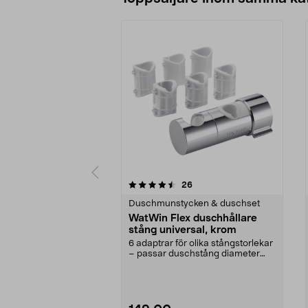
5 av 5 stjärnor
4.5 av 5 stjärnor
recensioner
26
Duschmunstycken & duschset
WatWin Flex duschhållare
stång universal, krom
6 adaptrar för olika stångstorlekar
– passar duschstång diameter
18–25 mm. WatWi...