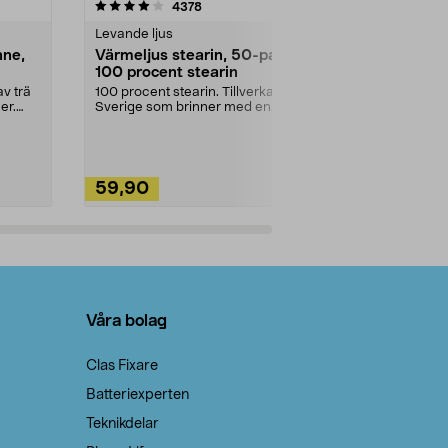
4.5av 5 stjärnor
recensioner
4.5
4378
2
Levande ljus
Rengöringsm
nne,
Värmeljus stearin, 50-pack,
Bikarbonat
100 procent stearin
Ett allsidigt 
städning och 
v trä
100 procent stearin. Tillverkade i
ute. Städa med
er.
Sverige som brinner med en
vacker och sotfri ...
59,90
49,90
Lägg i varukorg
Lägg
Våra bolag
Clas Fixare
Batteriexperten
Teknikdelar