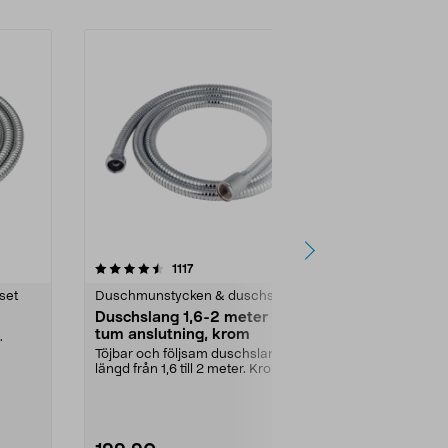
4.0 av 5 stjärnor
recensioner
5.0
1117
set
Duschmunstycken & duschset
Duschmunsty
Duschslang 1,6-2 meter 1/2
Handduschh
tum anslutning, krom
duschstång
.
Töjbar och följsam duschslang –
Hållare för du
längd från 1,6 till 2 meter. Kromad
och handdus
duschslang i...
22 mm stång o