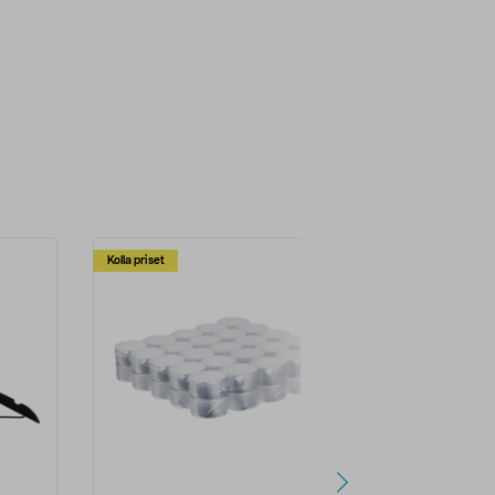
Kolla priset
Multibuy