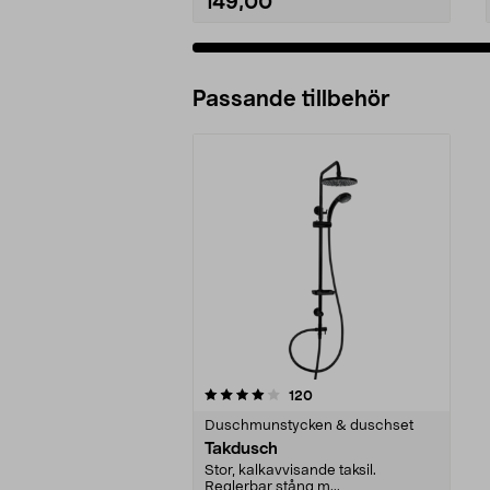
149,00
Passande tillbehör
0av 5 stjärnor
recensioner
120
Duschmunstycken & duschset
Takdusch
Stor, kalkavvisande taksil.
Reglerbar stång m...