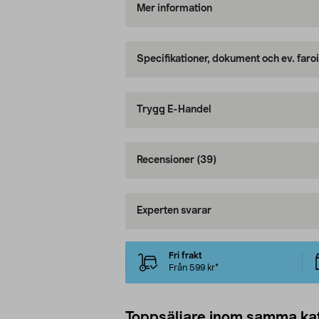
Mer information
Specifikationer, dokument och ev. faro
Trygg E-Handel
Recensioner
(39)
Experten svarar
Fri frakt
Från 599 kr*
Toppsäljare inom samma ka