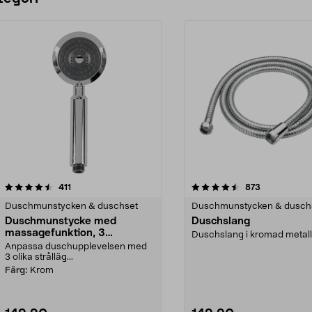
4.5 av 5 stjärnor
recensioner
4.5 av 5 stjärnor
recensioner
411
873
Duschmunstycken & duschset
Duschmunstycken & dusch
Duschmunstycke med
Duschslang
massagefunktion, 3
Duschslang i kromad metall
strållägen
Anpassa duschupplevelsen med
3 olika strålläg...
Färg:
Krom