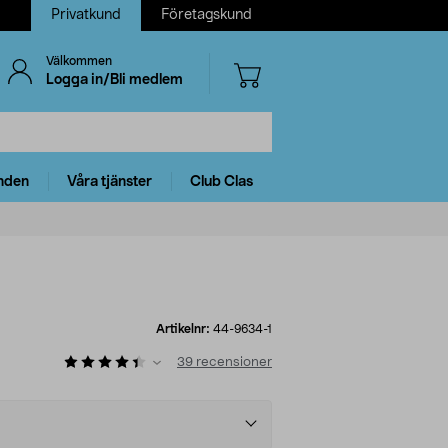
Privatkund
Företagskund
Välkommen
Logga in/Bli medlem
nden
Våra tjänster
Club Clas
Artikelnr:
44-9634-1
39
recensioner