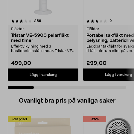
3.0 av 5 stjärnor
recensioner
4.0 av 5 stjärnor
recensioner
259
2
Fläktar
Fläktar
Tristar VE-5900 pelarfläkt
Portabel takfläkt med
med timer
belysning, batteridriv
Effektiv kylning med 3
Laddbar takfläkt för svalk
hastighetsinställningar. Tristar VE-
i i tält, uterum eller på ve
5900 pelarfläkt – kra...
Portabe...
499,00
299,00
Lägg i varukorg
Lägg i varukorg
Ovanligt bra pris på vanliga saker
Kolla priset
-25%