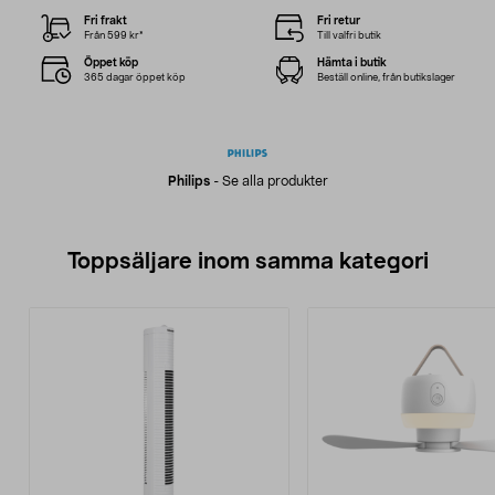
Fri frakt
Fri retur
Från 599 kr*
Till valfri butik
Öppet köp
Hämta i butik
365 dagar öppet köp
Beställ online, från butikslager
Philips
-
Se alla produkter
Toppsäljare inom samma kategori