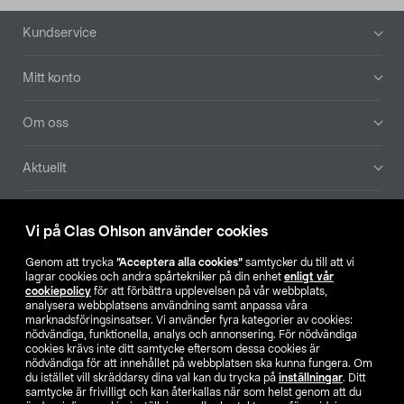
Sidfot
Kundservice
Mitt konto
Om oss
Aktuellt
Våra bolag
Vi på Clas Ohlson använder cookies
Hitta butik
Genom att trycka
”Acceptera alla cookies”
samtycker du till att vi
lagrar cookies och andra spårtekniker på din enhet
enligt vår
cookiepolicy
för att förbättra upplevelsen på vår webbplats,
SE
NO
FI
analysera webbplatsens användning samt anpassa våra
marknadsföringsinsatser. Vi använder fyra kategorier av cookies:
nödvändiga, funktionella, analys och annonsering. För nödvändiga
cookies krävs inte ditt samtycke eftersom dessa cookies är
nödvändiga för att innehållet på webbplatsen ska kunna fungera. Om
du istället vill skräddarsy dina val kan du trycka på
inställningar
. Ditt
samtycke är frivilligt och kan återkallas när som helst genom att du