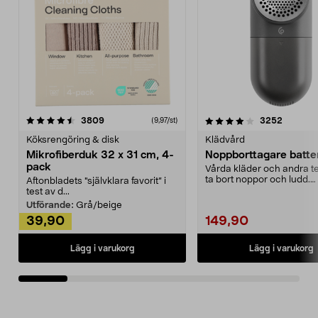
4.0av 5 stjärnor
recensioner
4.5av 5 stjärnor
recensio
3809
3252
(9,97/st)
Köksrengöring & disk
Klädvård
Mikrofiberduk 32 x 31 cm, 4-
Noppborttagare batter
pack
Vårda kläder och andra tex
ta bort noppor och ludd.
Aftonbladets "självklara favorit” i
Noppborttagaren fräs...
test av d...
Utförande:
Grå/beige
39,90
149,90
Lägg i varukorg
Lägg i varukorg