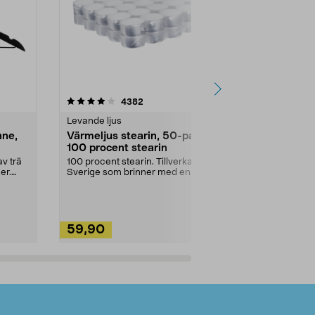
4.5av 5 stjärnor
recensioner
4.5
4382
2
Levande ljus
Rengöringsm
nne,
Värmeljus stearin, 50-pack,
Bikarbonat
100 procent stearin
Ett allsidigt 
städning och 
v trä
100 procent stearin. Tillverkade i
ute. Städa med
er.
Sverige som brinner med en
vacker och sotfri ...
59,90
49,90
Lägg i varukorg
Lägg