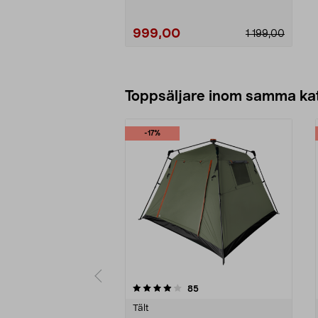
999,00
1 199,00
Lägg i varukorg
Toppsäljare inom samma ka
-17%
0 av 5 stjärnor
4.0 av 5 stjärnor
recensioner
85
Tält