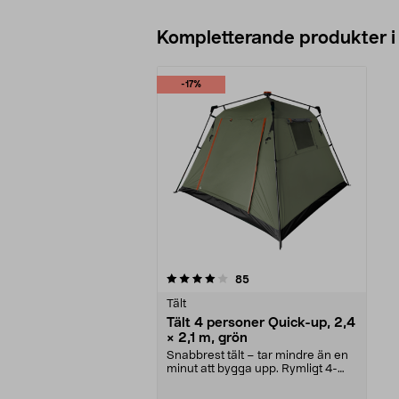
Kompletterande produkter i
-17%
0av 5 stjärnor
recensioner
85
Tält
Tält 4 personer Quick-up, 2,4
× 2,1 m, grön
Snabbrest tält – tar mindre än en
minut att bygga upp. Rymligt 4-
mannatält med 1...