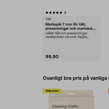
0av 5 stjärnor
recensioner
2
Tält
Markspik 7 mm för tält,
presenningar och markduk,
10-pack
Håller tält och presenningar
stadigt även vid vind. Rejäla
markspikar för tillfä...
99,90
Lägg i varukorg
Ovanligt bra pris på vanliga
Kolla priset