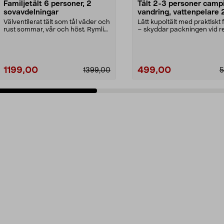
Familjetält 6 personer, 2
Tält 2-3 personer camp
sovavdelningar
vandring, vattenpelare
mm
Välventilerat tält som tål väder och
Lätt kupoltält med praktiskt f
rust sommar, vår och höst. Rymligt
– skyddar packningen vid r
familjet...
Tält för 2–3...
1199,00
499,00
1399,00
5