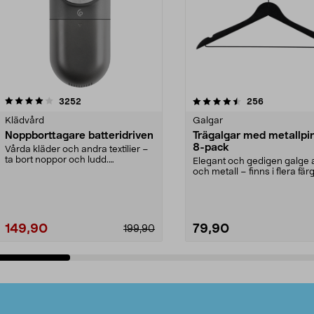
4.5av 5 stjärnor
recensioner
4.0av 5 stjärnor
recensioner
3252
256
Klädvård
Galgar
Noppborttagare batteridriven
Trägalgar med metallpi
8-pack
Vårda kläder och andra textilier –
ta bort noppor och ludd.
Elegant och gedigen galge a
Noppborttagaren fräs...
och metall – finns i flera färg
Galge med sv...
149,90
79,90
199,90
Lägg i varukorg
Lägg i varukorg