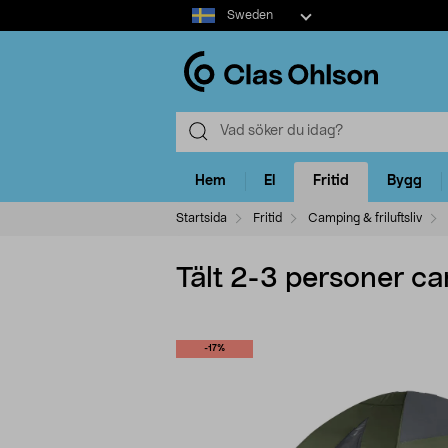
Select
Sweden
market
Hem
El
Fritid
Bygg
Startsida
Fritid
Camping & friluftsliv
Tält 2-3 personer c
-17%