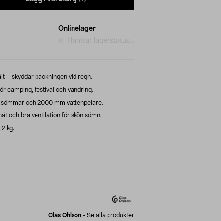
Onlinelager
Hämtar lagerstatus...
ält – skyddar packningen vid regn.
för camping, festival och vandring.
ade sömmar och 2000 mm vattenpelare.
ät och bra ventilation för skön sömn.
,2 kg.
Clas Ohlson
-
Se alla produkter