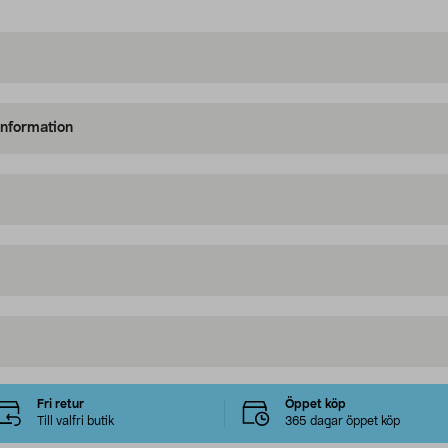
information
Fri retur
Öppet köp
Till valfri butik
365 dagar öppet köp