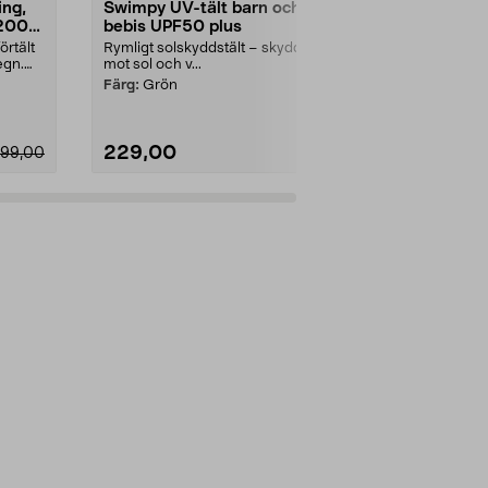
ing,
Swimpy UV-tält barn och
Tak / tarp 
 2000
bebis UPF50 plus
x 140 cm
örtält
Rymligt solskyddstält – skyddar
Skydda dig mo
egn.
mot sol och v...
hängmattan el
med tältpin...
Färg:
Grön
229,00
149,90
99,00