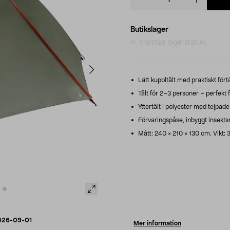
quantity
Butikslager
Hämtar lagerstatus...
Lätt kupoltält med praktiskt fört
Tält för 2–3 personer – perfekt 
Yttertält i polyester med tejp
Förvaringspåse, inbyggt insektsn
Mått: 240 × 210 × 130 cm. Vikt: 3
026-09-01
Mer information