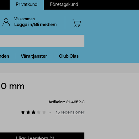
Privatkund
Företagskund
Välkommen
Logga in/Bli medlem
nden
Våra tjänster
Club Clas
000 mm
Artikelnr:
31-4652-3
15
recensioner
Lägg i varukorg
(1)