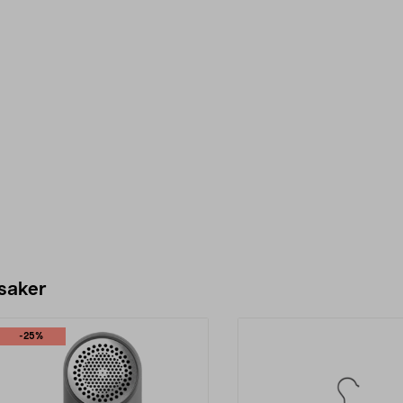
 saker
-25%