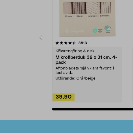
5av 5 stjärnor
4.0av 5 stjärnor
recensioner
3813
Köksrengöring & disk
Mikrofiberduk 32 x 31 cm, 4-
pack
Aftonbladets "självklara favorit” i
test av d...
Utförande:
Grå/beige
39,90
Lägg i varukorg
Sidfot