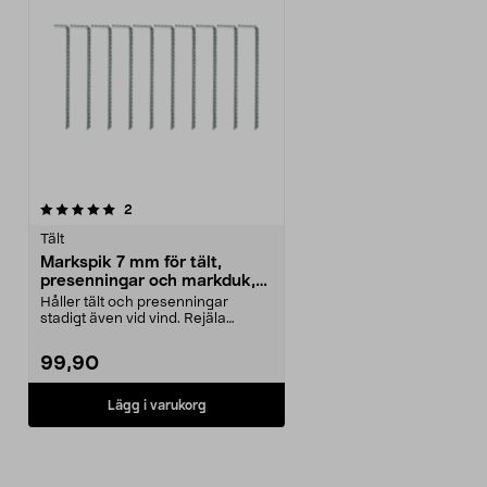
recensioner
2
Tält
Markspik 7 mm för tält,
presenningar och markduk,
10-pack
Håller tält och presenningar
stadigt även vid vind. Rejäla
markspikar för tillfä...
99,90
Lägg i varukorg