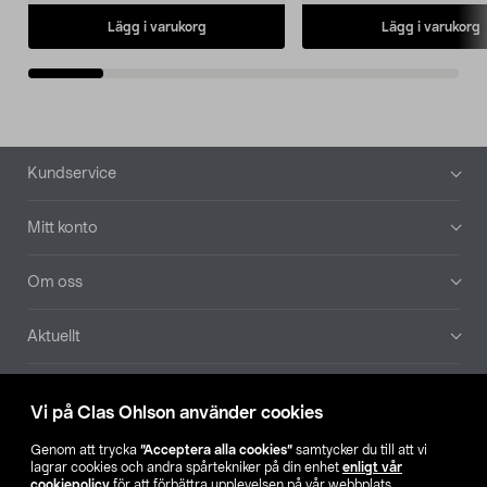
Lägg i varukorg
Lägg i varukorg
Sidfot
Kundservice
Mitt konto
Om oss
Aktuellt
Våra bolag
Vi på Clas Ohlson använder cookies
Hitta butik
Genom att trycka
”Acceptera alla cookies”
samtycker du till att vi
lagrar cookies och andra spårtekniker på din enhet
enligt vår
cookiepolicy
för att förbättra upplevelsen på vår webbplats,