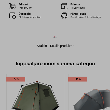
Fri frakt
Fri retur
Från 599 kr*
Till valfri butik
Öppet köp
Hämta i butik
365 dagar öppet köp
Beställ online, från butikslager
Asaklitt
-
Se alla produkter
Toppsäljare inom samma kategori
-17%
-14%