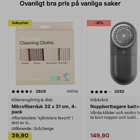
Ovanligt bra pris på vanliga saker
Kolla priset
-25%
4.0av 5 stjärnor
recensioner
4.5av 5 stjärnor
recensio
3809
3252
(9,97/st)
Köksrengöring & disk
Klädvård
Mikrofiberduk 32 x 31 cm, 4-
Noppborttagare batter
pack
Vårda kläder och andra tex
ta bort noppor och ludd.
Aftonbladets "självklara favorit” i
Noppborttagaren fräs...
test av d...
Utförande:
Grå/beige
39,90
149,90