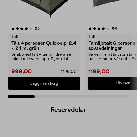
4.0 av 5 stjärnor
recensioner
3.0 av 5 stjärnor
recensione
85
84
Tält
Tält
Tält 4 personer Quick-up, 2,4
Familjetält 6 personer
× 2,1 m, grön
sovavdelningar
Snabbrest tält – tar mindre än en
Välventilerat tält som tål
minut att bygga upp. Rymligt 4-
rust sommar, vår och höst
mannatält med 1...
familjet...
999,00
1199,00
1199,00
Läs mer
Lägg i varukorg
Reservdelar