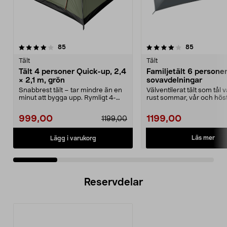
4.0 av 5 stjärnor
recensioner
3.0 av 5 stjärnor
recensione
85
85
Tält
Tält
Tält 4 personer Quick-up, 2,4
Familjetält 6 personer
× 2,1 m, grön
sovavdelningar
Snabbrest tält – tar mindre än en
Välventilerat tält som tål
minut att bygga upp. Rymligt 4-
rust sommar, vår och höst
mannatält med 1...
familjet...
999,00
1199,00
1199,00
Läs mer
Lägg i varukorg
Reservdelar