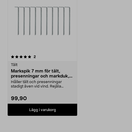
recensioner
2
Tält
Markspik 7 mm för tält,
presenningar och markduk,
10-pack
Håller tält och presenningar
stadigt även vid vind. Rejäla
markspikar för tillfä...
99,90
Lägg i varukorg