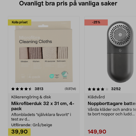
Ovanligt bra pris på vanliga saker
Kolla priset
-25%
4.0av 5 stjärnor
recensioner
4.5av 5 stjärnor
recensio
3813
3252
(9,97/st)
Köksrengöring & disk
Klädvård
Mikrofiberduk 32 x 31 cm, 4-
Noppborttagare batter
pack
Vårda kläder och andra tex
ta bort noppor och ludd.
Aftonbladets "självklara favorit” i
Noppborttagaren fräs...
test av d...
Utförande:
Grå/beige
39,90
149,90