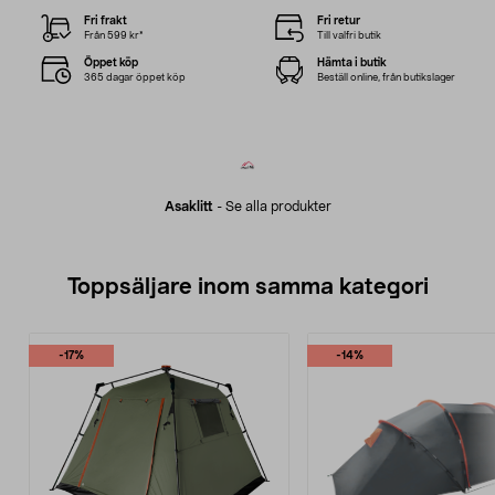
Fri frakt
Fri retur
Från 599 kr*
Till valfri butik
Öppet köp
Hämta i butik
365 dagar öppet köp
Beställ online, från butikslager
Asaklitt
-
Se alla produkter
Toppsäljare inom samma kategori
-17%
-14%