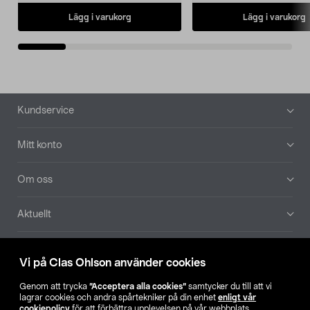
Lägg i varukorg
Lägg i varukorg
Sidfot
Kundservice
Mitt konto
Om oss
Aktuellt
Våra bolag
Vi på Clas Ohlson använder cookies
Hitta butik
Genom att trycka
”Acceptera alla cookies”
samtycker du till att vi
lagrar cookies och andra spårtekniker på din enhet
enligt vår
cookiepolicy
för att förbättra upplevelsen på vår webbplats,