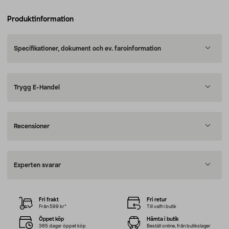
Produktinformation
Specifikationer, dokument och ev. faroinformation
Trygg E-Handel
Recensioner
Experten svarar
Fri frakt
Fri retur
Från 599 kr*
Till valfri butik
Öppet köp
Hämta i butik
365 dagar öppet köp
Beställ online, från butikslager