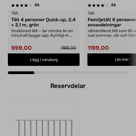
4.0 av 5 stjärnor
recensioner
3.0 av 5 stjärnor
recensione
85
85
Tält
Tält
Tält 4 personer Quick-up, 2,4
Familjetält 6 personer
× 2,1 m, grön
sovavdelningar
Snabbrest tält – tar mindre än en
Välventilerat tält som tål
minut att bygga upp. Rymligt 4-
rust sommar, vår och höst
mannatält med 1...
familjet...
999,00
1199,00
1199,00
Läs mer
Lägg i varukorg
Reservdelar