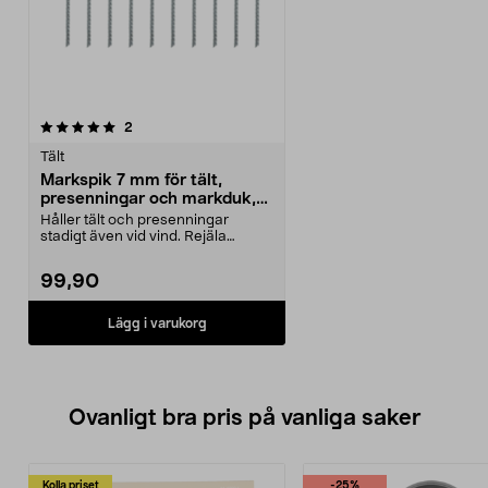
recensioner
2
Tält
Markspik 7 mm för tält,
presenningar och markduk,
10-pack
Håller tält och presenningar
stadigt även vid vind. Rejäla
markspikar för tillfä...
99,90
Lägg i varukorg
Ovanligt bra pris på vanliga saker
Kolla priset
-25%