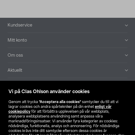
Sidfot
Kundservice
Mitt konto
Om oss
Aktuellt
Våra bolag
Vi på Clas Ohlson använder cookies
Hitta butik
Genom att trycka
”Acceptera alla cookies”
samtycker du till att vi
lagrar cookies och andra spårtekniker på din enhet
enligt vår
cookiepolicy
för att förbättra upplevelsen på vår webbplats,
SE
NO
FI
analysera webbplatsens användning samt anpassa våra
marknadsföringsinsatser. Vi använder fyra kategorier av cookies:
nödvändiga, funktionella, analys och annonsering. För nödvändiga
cookies krävs inte ditt samtycke eftersom dessa cookies är