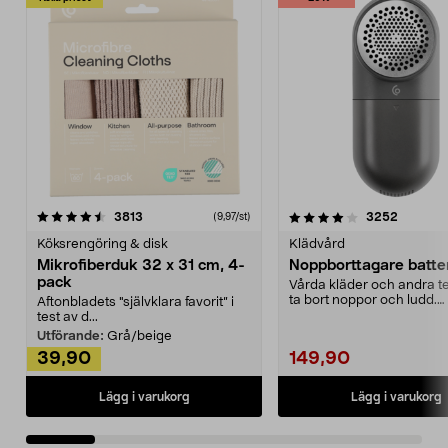
4.0av 5 stjärnor
recensioner
4.5av 5 stjärnor
recensio
3813
3252
(9,97/st)
Köksrengöring & disk
Klädvård
Mikrofiberduk 32 x 31 cm, 4-
Noppborttagare batter
pack
Vårda kläder och andra tex
ta bort noppor och ludd.
Aftonbladets "självklara favorit” i
Noppborttagaren fräs...
test av d...
Utförande:
Grå/beige
39,90
149,90
Lägg i varukorg
Lägg i varukorg