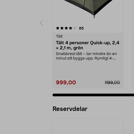
0 av 5 stjärnor
4.0 av 5 stjärnor
recensioner
85
Tält
Tält 4 personer Quick-up, 2,4
× 2,1 m, grön
Snabbrest tält – tar mindre än en
minut att bygga upp. Rymligt 4-
mannatält med 1...
999,00
1199,00
Reservdelar