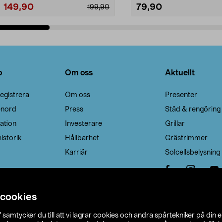
149,90
79,90
199,90
Lägg i varukorg
Lägg i varukorg
o
Om oss
Aktuellt
egistrera
Om oss
Presenter
enord
Press
Städ & rengöring
ation
Investerare
Grillar
istorik
Hållbarhet
Grästrimmer
Karriär
Solcellsbelysning
 cookies
”
samtycker du till att vi lagrar cookies och andra spårtekniker på din 