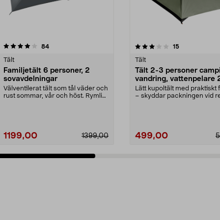
3.0 av 5 stjärnor
recensioner
4.0 av 5 stjärnor
recensioner
84
15
Tält
Tält
Familjetält 6 personer, 2
Tält 2-3 personer camp
sovavdelningar
vandring, vattenpelare
mm
Välventilerat tält som tål väder och
Lätt kupoltält med praktiskt f
rust sommar, vår och höst. Rymligt
– skyddar packningen vid r
familjet...
Tält för 2–3...
1199,00
499,00
1399,00
5