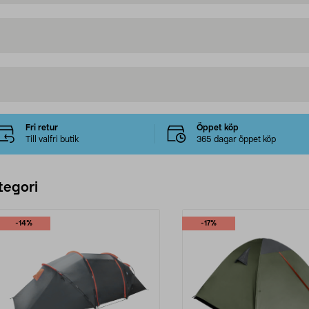
Fri retur
Öppet köp
Till valfri butik
365 dagar öppet köp
tegori
-14%
-17%