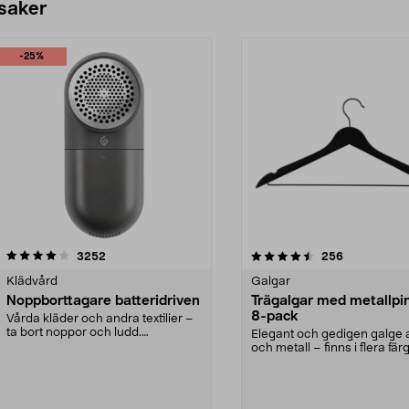
 saker
-25%
4.5av 5 stjärnor
recensioner
4.0av 5 stjärnor
recensioner
3252
256
Klädvård
Galgar
Noppborttagare batteridriven
Trägalgar med metallpi
8-pack
Vårda kläder och andra textilier –
ta bort noppor och ludd.
Elegant och gedigen galge a
Noppborttagaren fräs...
och metall – finns i flera färg
Galge med sv...