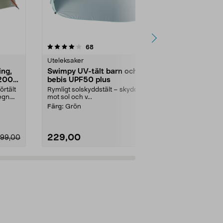
3.5 av 5 stjärnor
recensioner
5.0
68
2
Uteleksaker
Tält
ing,
Swimpy UV-tält barn och
Tak / tarp 
 2000
bebis UPF50 plus
x 140 cm
örtält
Rymligt solskyddstält – skyddar
Skydda dig mo
egn.
mot sol och v...
hängmattan el
med tältpin...
Färg:
Grön
229,00
149,90
99,00