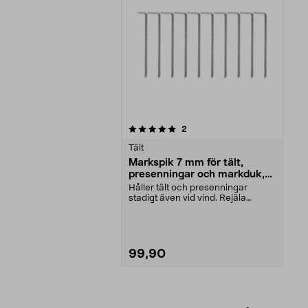
0av 5 stjärnor
recensioner
2
Tält
Markspik 7 mm för tält,
presenningar och markduk,
10-pack
Håller tält och presenningar
stadigt även vid vind. Rejäla
markspikar för tillfä...
99,90
Lägg i varukorg