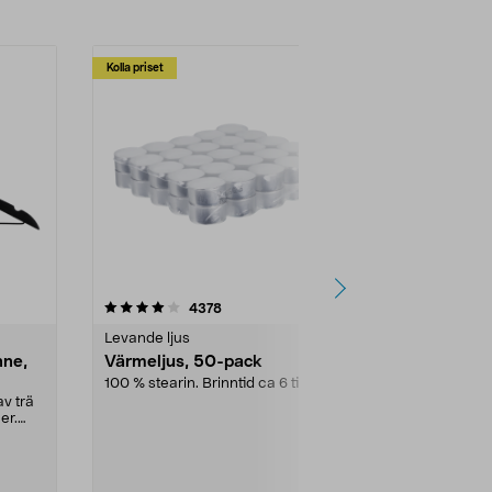
Kolla priset
Multibuy
4.5av 5 stjärnor
recensioner
4.5
4378
2
Levande ljus
Rengöringsm
nne,
Värmeljus, 50-pack
Bikarbonat
100 % stearin. Brinntid ca 6 tim.
Ett allsidigt 
städning och 
v trä
ute. Städa med
er.