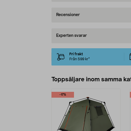
Recensioner
Experten svarar
Fri frakt
Från 599 kr*
Toppsäljare inom samma ka
-17%