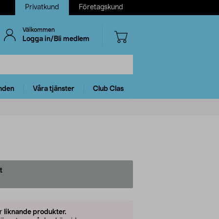
Privatkund
Företagskund
Välkommen
Logga in/Bli medlem
nden
Våra tjänster
Club Clas
t
er
liknande produkter.