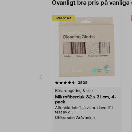
Ovanligt bra pris på vanliga
Kolla priset
5av 5 stjärnor
4.0av 5 stjärnor
recensioner
3809
Köksrengöring & disk
Mikrofiberduk 32 x 31 cm, 4-
pack
Aftonbladets "självklara favorit” i
test av d...
Utförande:
Grå/beige