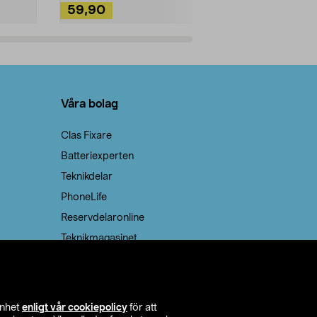
59,90
49,90
Lägg i varukorg
Lägg
Våra bolag
Clas Fixare
Batteriexperten
Teknikdelar
PhoneLife
Reservdelaronline
Teknikmagasinet
enhet
enligt vår cookiepolicy
för att