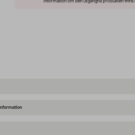
Information om den utgångna produkten finns l
information