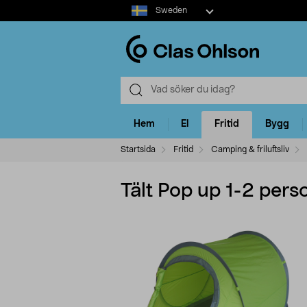
Select
Sweden
market
Hem
El
Fritid
Bygg
Startsida
Fritid
Camping & friluftsliv
Tält Pop up 1-2 pers