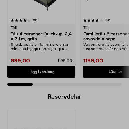
4.0 av 5 stjärnor
recensioner
3.0 av 5 stjärnor
recensione
85
82
Tält
Tält
Tält 4 personer Quick-up, 2,4
Familjetält 6 personer
× 2,1 m, grön
sovavdelningar
Snabbrest tält – tar mindre än en
Välventilerat tält som tål
minut att bygga upp. Rymligt 4-
rust sommar, vår och höst
mannatält med 1...
familjet...
999,00
1199,00
1199,00
Läs mer
Lägg i varukorg
Reservdelar