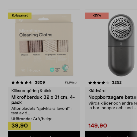
Kolla priset
-25%
4.0av 5 stjärnor
recensioner
4.5av 5 stjärnor
recensio
3809
3252
(9,97/st)
Köksrengöring & disk
Klädvård
Mikrofiberduk 32 x 31 cm, 4-
Noppborttagare batter
pack
Vårda kläder och andra tex
ta bort noppor och ludd.
Aftonbladets "självklara favorit” i
Noppborttagaren fräs...
test av d...
Utförande:
Grå/beige
39,90
149,90