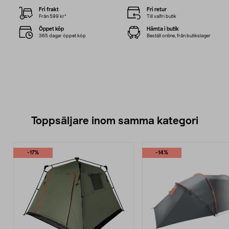
Fri frakt
Fri retur
Från 599 kr*
Till valfri butik
Öppet köp
Hämta i butik
365 dagar öppet köp
Beställ online, från butikslager
Toppsäljare inom samma kategori
-17%
-14%