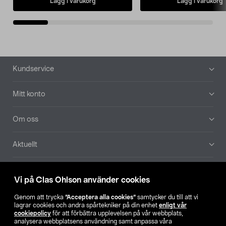
Lägg i varukorg
Lägg i varukorg
Sidfot
Kundservice
Mitt konto
Om oss
Aktuellt
Våra bolag
Vi på Clas Ohlson använder cookies
Hitta butik
Genom att trycka
”Acceptera alla cookies”
samtycker du till att vi
lagrar cookies och andra spårtekniker på din enhet
enligt vår
cookiepolicy
för att förbättra upplevelsen på vår webbplats,
SE
NO
FI
analysera webbplatsens användning samt anpassa våra