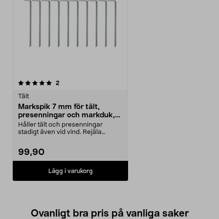
recensioner
2
Tält
Markspik 7 mm för tält,
presenningar och markduk,
10-pack
Håller tält och presenningar
stadigt även vid vind. Rejäla
markspikar för tillfä...
99,90
Lägg i varukorg
Ovanligt bra pris på vanliga saker