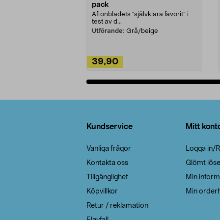
pack
Aftonbladets "självklara favorit” i
test av d...
Utförande:
Grå/beige
39,90
Lägg i varukorg
Sidfot
Kundservice
Mitt kont
Vanliga frågor
Logga in/R
Kontakta oss
Glömt lös
Tillgänglighet
Min inform
Köpvillkor
Min orderh
Retur / reklamation
Elavfall