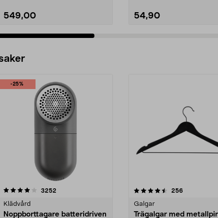
549,00
54,90
 saker
-25%
4.5av 5 stjärnor
recensioner
4.0av 5 stjärnor
recensioner
3252
256
Klädvård
Galgar
Noppborttagare batteridriven
Trägalgar med metallpi