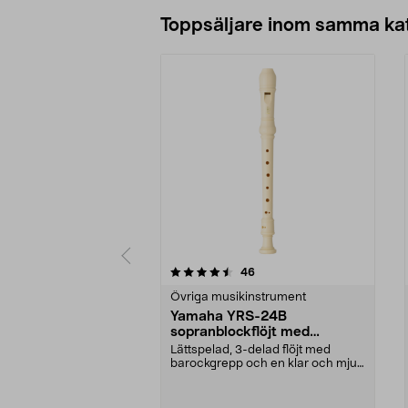
Lägg i varukorg
Toppsäljare inom samma ka
5 av 5 stjärnor
4.5 av 5 stjärnor
recensioner
46
Övriga musikinstrument
Yamaha YRS-24B
sopranblockflöjt med
barockgrepp
Lättspelad, 3-delad flöjt med
barockgrepp och en klar och mjuk
ton. Yamaha YRS-2...