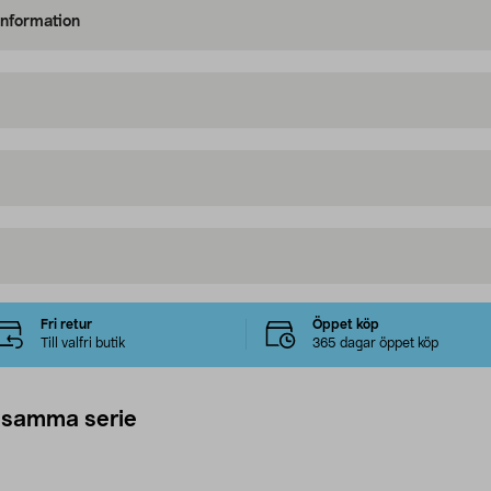
information
Fri retur
Öppet köp
Till valfri butik
365 dagar öppet köp
 samma serie