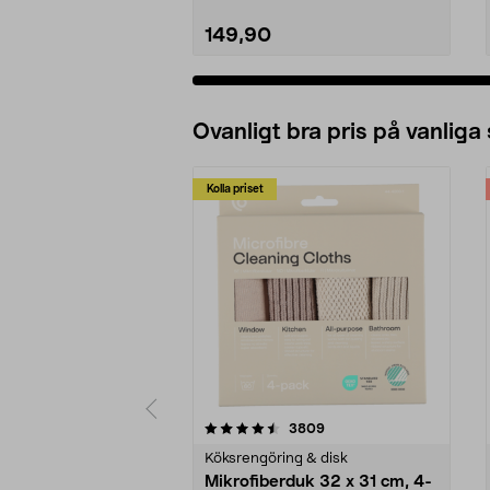
149,90
Ovanligt bra pris på vanliga
Kolla priset
5av 5 stjärnor
4.0av 5 stjärnor
recensioner
3809
Köksrengöring & disk
Mikrofiberduk 32 x 31 cm, 4-