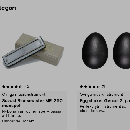
tegori
4.5 av 5 stjärnor
recensioner
4.5 av 5 stjärnor
recensioner
43
71
Övriga musikinstrument
Övriga musikinstrument
Suzuki Bluesmaster MR-250,
Egg shaker Gecko, 2-p
munspel
Perfekt rytminstrument som 
plats i fickan.
Nybörjarvänligt munspel – passar
Percussioninstrument för d
allt från ro...
...
Utförande:
Tonart C