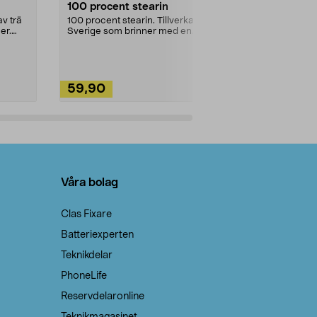
100 procent stearin
Ett allsidigt 
städning och 
v trä
100 procent stearin. Tillverkade i
ute. Städa med
er.
Sverige som brinner med en
vacker och sotfri ...
59,90
49,90
Lägg i varukorg
Lägg
Våra bolag
Clas Fixare
Batteriexperten
Teknikdelar
PhoneLife
Reservdelaronline
Teknikmagasinet