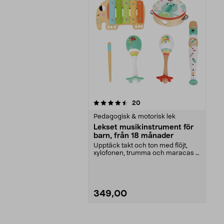
5av 5 stjärnor
recensioner
20
Pedagogisk & motorisk lek
Lekset musikinstrument för
barn, från 18 månader
Upptäck takt och ton med flöjt,
xylofonen, trumma och maracas i
trä. Lekset musi...
349,00