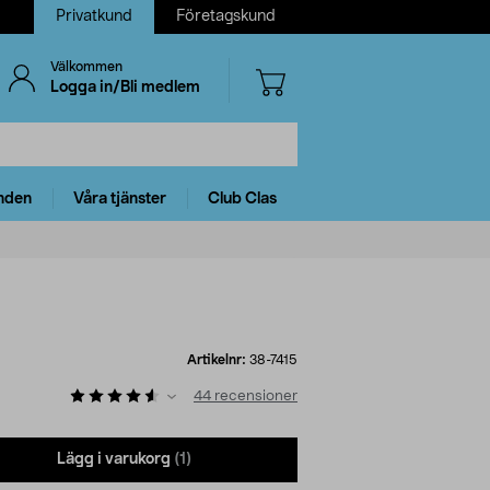
Privatkund
Företagskund
Välkommen
Logga in/Bli medlem
nden
Våra tjänster
Club Clas
Artikelnr:
38-7415
44
recensioner
Lägg i varukorg
(1)