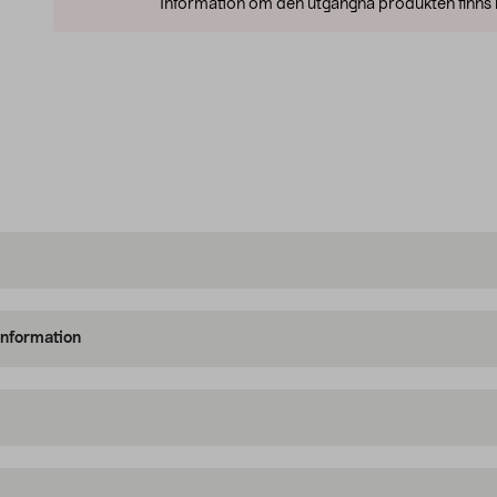
Information om den utgångna produkten finns l
information