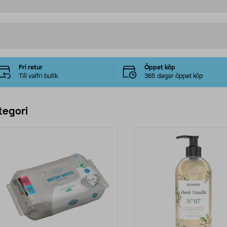
Fri retur
Öppet köp
Till valfri butik
365 dagar öppet köp
tegori