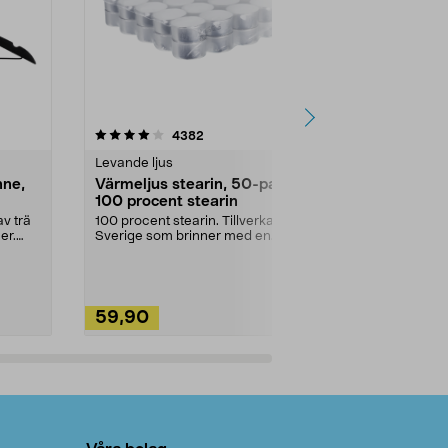
4.5av 5 stjärnor
recensioner
4.5
4382
2
Levande ljus
Rengöringsm
nne,
Värmeljus stearin, 50-pack,
Bikarbonat
100 procent stearin
Ett allsidigt 
städning och 
v trä
100 procent stearin. Tillverkade i
ute. Städa med
er.
Sverige som brinner med en
vacker och sotfri ...
59,90
49,90
Lägg i varukorg
Lägg