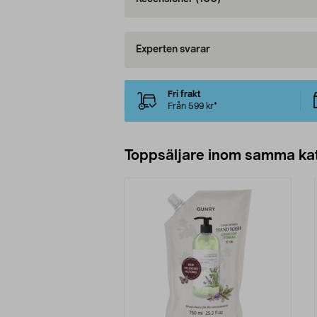
Experten svarar
Fri frakt
Från 599 kr*
Toppsäljare inom samma ka