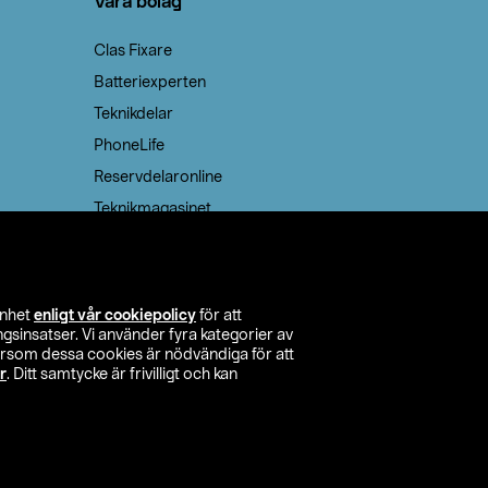
Våra bolag
Clas Fixare
Batteriexperten
Teknikdelar
PhoneLife
Reservdelaronline
Teknikmagasinet
enhet
enligt vår cookiepolicy
för att
insatser. Vi använder fyra kategorier av
tersom dessa cookies är nödvändiga för att
r
. Ditt samtycke är frivilligt och kan
itta butik