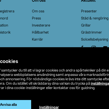
o
Om oss
Aktuellt
egistrera
Om oss
Presenter
enord
Press
Städ & rengöring
ation
Investerare
Grillar
istorik
Hållbarhet
Grästrimmer
Karriär
Solcellsbelysning
 cookies
”
samtycker du till att vi lagrar cookies och andra spårtekniker på din 
analysera webbplatsens användning samt anpassa våra marknadsförings
 och annonsering. För nödvändiga cookies krävs inte ditt samtycke ef
a. Om du istället vill skräddarsy dina val kan du trycka på
inställninga
r i dina cookie-inställningar eller kontaktar oss för guidning.
s Ohlson
Köpvillkor
Privacy statement
Klubbvillkor
H
Ändra till priser exklusive moms
Avvisa alla
Inställningar