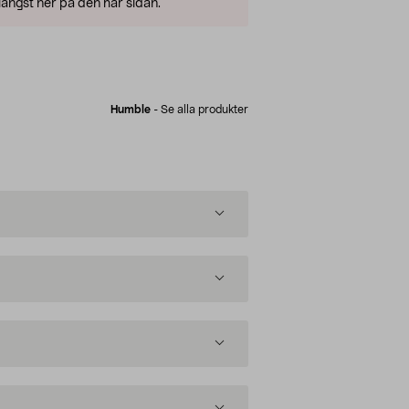
ängst ner på den här sidan.
Humble
-
Se alla produkter