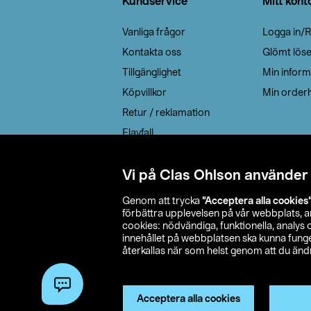
Kundservice
Mitt kont
Vanliga frågor
Logga in/R
Kontakta oss
Glömt lös
Tillgänglighet
Min inform
Köpvillkor
Min orderh
Retur / reklamation
Elavfall
Cookie policy
Leveransalternativ
Vi på Clas Ohlson använder
Genom att trycka
”Acceptera alla cookies
förbättra upplevelsen på vår webbplats, 
cookies: nödvändiga, funktionella, analys
innehållet på webbplatsen ska kunna funger
återkallas när som helst genom att du ändra
© 2026 Cla
Acceptera alla cookies