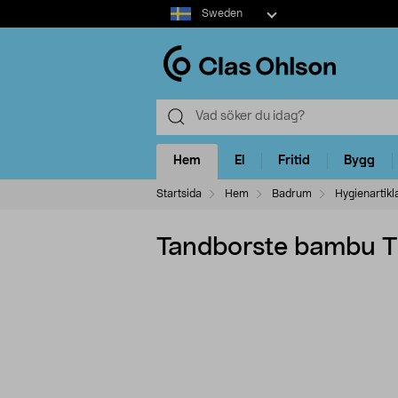
Select
Sweden
market
Hem
El
Fritid
Bygg
Startsida
Hem
Badrum
Hygienartikl
Tandborste bambu T