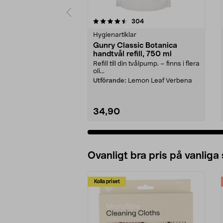
5 av 5 stjärnor
4.5 av 5 stjärnor
recensioner
304
Hygienartiklar
Gunry Classic Botanica
handtvål refill, 750 ml
Refill till din tvålpump. – finns i flera
oli...
Utförande:
Lemon Leaf Verbena
34,90
Ovanligt bra pris på vanliga
Kolla priset