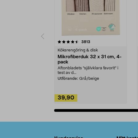
5av 5 stjärnor
4.0av 5 stjärnor
recensioner
3813
Köksrengöring & disk
Mikrofiberduk 32 x 31 cm, 4-
pack
Aftonbladets "självklara favorit” i
test av d...
Utförande:
Grå/beige
39,90
Lägg i varukorg
Sidfot