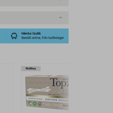
Hämta i butik
Beställ online, från butikslager
Multibuy