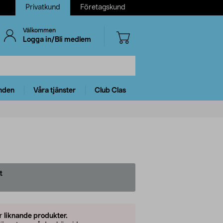
Privatkund
Företagskund
Välkommen
Logga in/Bli medlem
nden
Våra tjänster
Club Clas
t
er
liknande produkter.