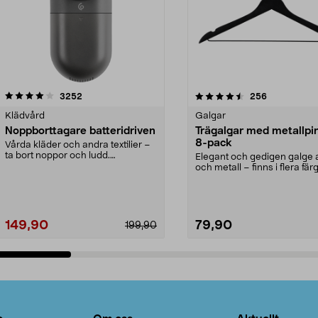
4.5av 5 stjärnor
recensioner
4.0av 5 stjärnor
recensioner
3252
256
Klädvård
Galgar
Noppborttagare batteridriven
Trägalgar med metallpi
8-pack
Vårda kläder och andra textilier –
ta bort noppor och ludd.
Elegant och gedigen galge a
Noppborttagaren fräs...
och metall – finns i flera färg
Galge med sv...
149,90
79,90
199,90
Lägg i varukorg
Lägg i varukorg