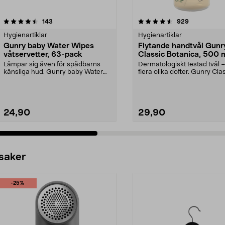
4.5 av 5 stjärnor
recensioner
4.5 av 5 stjärnor
recensioner
143
929
Hygienartiklar
Hygienartiklar
Gunry baby Water Wipes
Flytande handtvål Gunr
våtservetter, 63-pack
Classic Botanica, 500 
Lämpar sig även för spädbarns
Dermatologiskt testad tvål – 
känsliga hud. Gunry baby Water
flera olika dofter. Gunry Cla
Wipes – våtservette...
Botanica ...
24,90
29,90
 saker
-25%