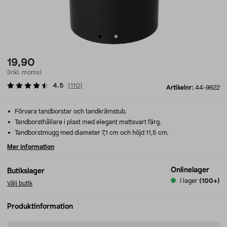
19,90
(inkl. moms)
4.5
(
110
)
Artikelnr:
44-9622
Förvara tandborstar och tandkrämstub.
Tandborsthållare i plast med elegant mattsvart färg.
Tandborstmugg med diameter 7,1 cm och höjd 11,5 cm.
Mer information
Onlinelager
Butikslager
I lager
(100+)
Välj butik
Produktinformation