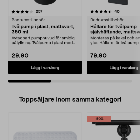
4.5av 5 stjärnor
recensioner
4.5av 5 stjärnor
recensione
257
40
Badrumstillbehör
Badrumstillbehör
Tvålpump i plast, mattsvart,
Hållare för tvålpump
350 ml
självhäftande, mattsv
Avtagbart pumphuvud för smidig
Monteras på kakel och an
påfyllning. Tvålpump i plast med
ytor. Hållare för tvålpump
elegant mattsvar...
självhäftande 3M-...
29,90
79,90
Lägg i varukorg
Lägg i varukorg
Toppsäljare inom samma kategori
-50%