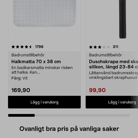
3.5 av 5 stjärnor
recensioner
4.5 av 5 stjärnor
recensione
1796
311
Badrumstillbehör
Badrumstillbehör
Halkmatta 70 x 38 cm
Duschskrapa med ska
silikon, längd 23-84 
En badkarsmatta minskar risken
att halka. Kan...
Lättanvänd badrumsskr
vinklingsbart skraphuvud
Färg:
Vit
silikonblad. Duschskra...
169,90
99,90
Lägg i varukorg
Lägg i varukorg
Ovanligt bra pris på vanliga saker