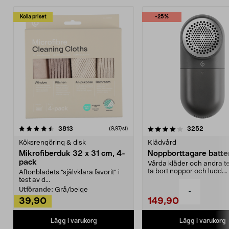
Kolla priset
-25%
4.0av 5 stjärnor
recensioner
4.5av 5 stjärnor
recensio
3813
3252
(9,97/st)
Köksrengöring & disk
Klädvård
Mikrofiberduk 32 x 31 cm, 4-
Noppborttagare batter
pack
Vårda kläder och andra tex
ta bort noppor och ludd.
Aftonbladets "självklara favorit” i
Noppborttagaren fräs...
test av d...
Utförande:
Grå/beige
-
39,90
149,90
Lägg i varukorg
Lägg i varukorg