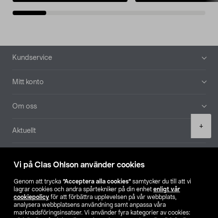
Sidfot
Kundservice
Mitt konto
Om oss
Product
+
Aktuellt
quantity
Våra bolag
Vi på Clas Ohlson använder cookies
Hitta butik
Genom att trycka
”Acceptera alla cookies”
samtycker du till att vi
lagrar cookies och andra spårtekniker på din enhet
enligt vår
cookiepolicy
för att förbättra upplevelsen på vår webbplats,
SE
NO
FI
analysera webbplatsens användning samt anpassa våra
marknadsföringsinsatser. Vi använder fyra kategorier av cookies: