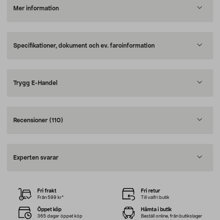
Mer information
Specifikationer, dokument och ev. faroinformation
Trygg E-Handel
Recensioner
(110)
Experten svarar
Fri frakt
Fri retur
Från 599 kr*
Till valfri butik
Öppet köp
Hämta i butik
365 dagar öppet köp
Beställ online, från butikslager