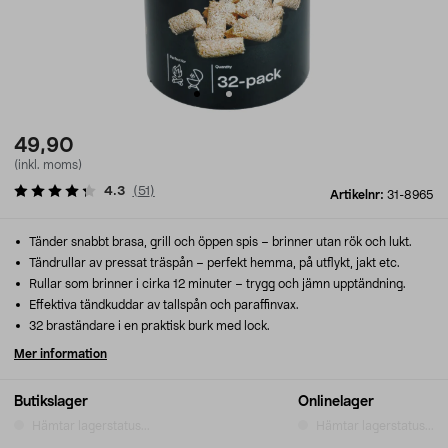
49,90
(inkl. moms)
4.3
(
51
)
Artikelnr:
31-8965
Tänder snabbt brasa, grill och öppen spis – brinner utan rök och lukt.
Tändrullar av pressat träspån – perfekt hemma, på utflykt, jakt etc.
Rullar som brinner i cirka 12 minuter – trygg och jämn upptändning.
Effektiva tändkuddar av tallspån och paraffinvax.
32 braständare i en praktisk burk med lock.
Mer information
Butikslager
Onlinelager
Hämtar lagerstatus...
Hämtar lagerstatus...