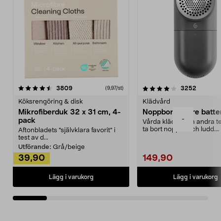
4.0av 5 stjärnor
recensioner
4.5av 5 stjärnor
recensio
3809
3252
(9,97/st)
Köksrengöring & disk
Klädvård
Mikrofiberduk 32 x 31 cm, 4-
Noppborttagare batter
-
pack
Vårda kläder och andra tex
ta bort noppor och ludd.
Aftonbladets "självklara favorit” i
Noppborttagaren fräs...
test av d...
Utförande:
Grå/beige
39,90
149,90
Lägg i varukorg
Lägg i varukorg