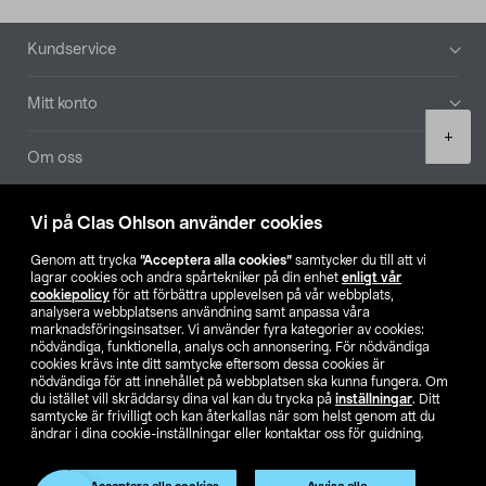
Sidfot
Kundservice
Mitt konto
Product
+
quantity
Om oss
Aktuellt
Vi på Clas Ohlson använder cookies
Genom att trycka
”Acceptera alla cookies”
samtycker du till att vi
Våra bolag
lagrar cookies och andra spårtekniker på din enhet
enligt vår
cookiepolicy
för att förbättra upplevelsen på vår webbplats,
analysera webbplatsens användning samt anpassa våra
Hitta butik
marknadsföringsinsatser. Vi använder fyra kategorier av cookies:
nödvändiga, funktionella, analys och annonsering. För nödvändiga
cookies krävs inte ditt samtycke eftersom dessa cookies är
SE
NO
FI
nödvändiga för att innehållet på webbplatsen ska kunna fungera. Om
du istället vill skräddarsy dina val kan du trycka på
inställningar
. Ditt
samtycke är frivilligt och kan återkallas när som helst genom att du
ändrar i dina cookie-inställningar eller kontaktar oss för guidning.