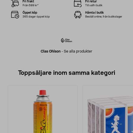
Fri frakt
Fri retur
Från 599 kr*
Till valfri butik
Öppet köp
Hämta i butik
365 dagar öppet köp
Beställ online, från butikslager
Clas Ohlson
-
Se alla produkter
Toppsäljare inom samma kategori