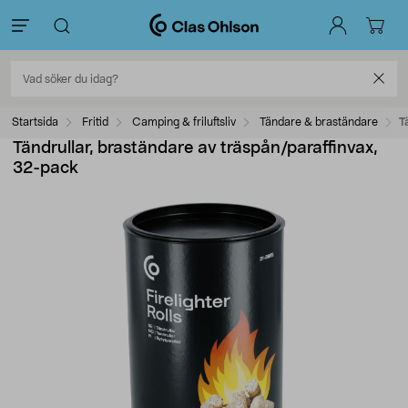
Startsida
Fritid
Camping & friluftsliv
Tändare & braständare
T
Tändrullar, braständare av träspån/paraffinvax,
32-pack