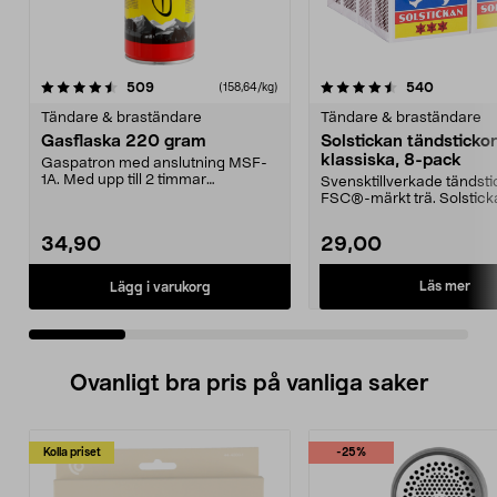
4.5 av 5 stjärnor
recensioner
4.5 av 5 stjärnor
recension
509
540
(158,64/kg)
Tändare & braständare
Tändare & braständare
Gasflaska 220 gram
Solstickan tändstickor
klassiska, 8-pack
Gaspatron med anslutning MSF-
1A. Med upp till 2 timmar
Svensktillverkade tändstic
användning. Gasflaska 220...
FSC®-märkt trä. Solstic
klassiska tändsticko...
34,90
29,00
Läs mer
Lägg i varukorg
Ovanligt bra pris på vanliga saker
Kolla priset
-25%