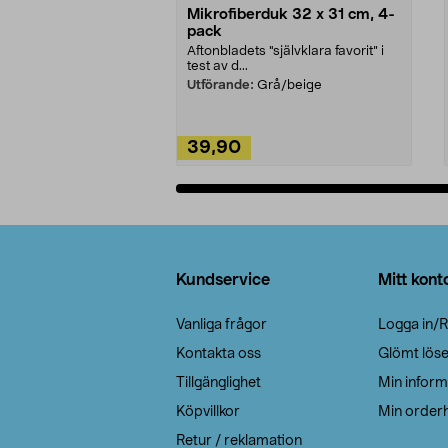
Mikrofiberduk 32 x 31 cm, 4-
pack
Aftonbladets "självklara favorit” i
test av d...
Utförande:
Grå/beige
39,90
Lägg i varukorg
Sidfot
Kundservice
Mitt kont
Vanliga frågor
Logga in/R
Kontakta oss
Glömt lös
Tillgänglighet
Min inform
Köpvillkor
Min orderh
Retur / reklamation