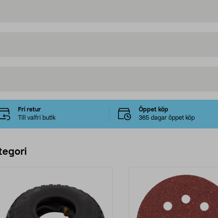
Fri retur
Öppet köp
Till valfri butik
365 dagar öppet köp
tegori