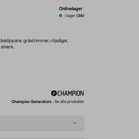
Onlinelager
I lager
(36)
räsklippare, grästrimmer, röjsågar,
elverk.
Champion Generators
-
Se alla produkter