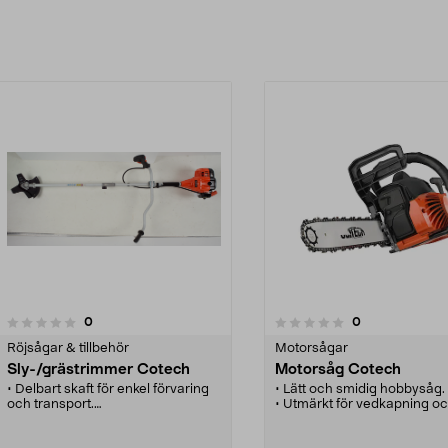
Lägg i varukorg
Lägg i varukorg
recensioner
recensioner
0
0
0.0 av 5 stjärnor
Röjsågar & tillbehör
Motorsågar
Sly-/grästrimmer Cotech
Motorsåg Cotech
• Delbart skaft för enkel förvaring
• Lätt och smidig hobbysåg.
och transport.
• Utmärkt för vedkapning o
• Primer för lättare start.
fällning av mindre träd.
• Dubbelsele.