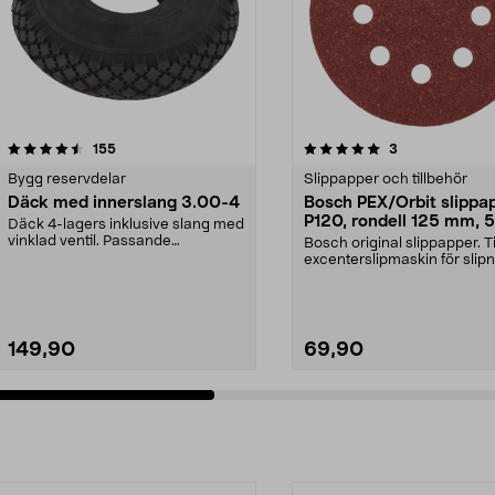
5.0 av 5 stjärnor
recensioner
4.0 av 5 stjärnor
recensioner
155
3
Bygg reservdelar
Slippapper och tillbehör
Däck med innerslang 3.00-4
Bosch PEX/Orbit slippa
P120, rondell 125 mm, 5
Däck 4-lagers inklusive slang med
pack
vinklad ventil. Passande
Bosch original slippapper. Ti
luftgummihjul i dimen...
excenterslipmaskin för slipn
trä, färg och...
149,90
69,90