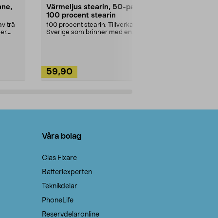
nne,
Värmeljus stearin, 50-pack,
Bikarbonat
100 procent stearin
Ett allsidigt 
städning och 
v trä
100 procent stearin. Tillverkade i
ute. Städa med
er.
Sverige som brinner med en
vacker och sotfri ...
59,90
49,90
Lägg i varukorg
Lägg
Våra bolag
Clas Fixare
Batteriexperten
Teknikdelar
PhoneLife
Reservdelaronline