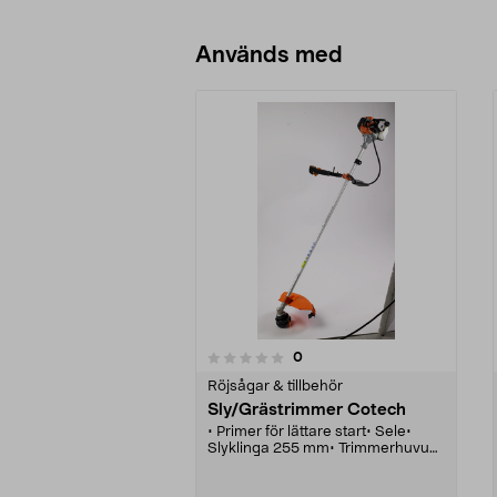
Lägg i varukorg
Används med
recensioner
0
0 av 5 stjärnor
0.0 av 5 stjärnor
Röjsågar & tillbehör
Sly/Grästrimmer Cotech
• Primer för lättare start• Sele•
Slyklinga 255 mm• Trimmerhuvud
med halvautomatisk trådmatning•
32,6 cm³, effekt 0,9 kW (1,2 hk)•