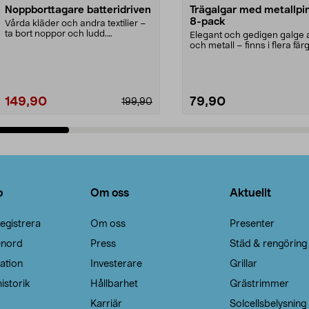
Noppborttagare batteridriven
Trägalgar med metallpi
8-pack
Vårda kläder och andra textilier –
ta bort noppor och ludd.
Elegant och gedigen galge a
Noppborttagaren fräs...
och metall – finns i flera färg
Galge med sv...
149,90
79,90
199,90
Lägg i varukorg
Lägg i varukorg
o
Om oss
Aktuellt
egistrera
Om oss
Presenter
enord
Press
Städ & rengöring
ation
Investerare
Grillar
istorik
Hållbarhet
Grästrimmer
Karriär
Solcellsbelysning