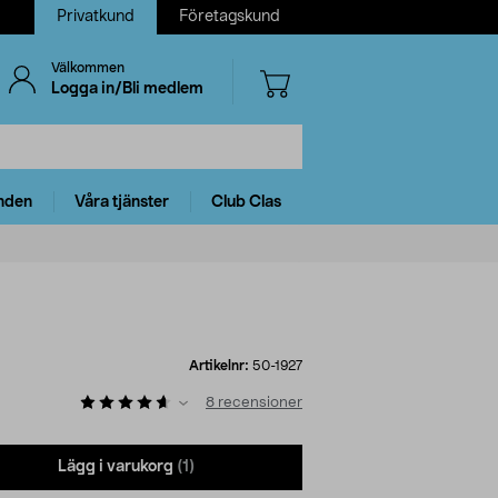
Privatkund
Företagskund
Välkommen
Logga in/Bli medlem
nden
Våra tjänster
Club Clas
Artikelnr:
50-1927
8
recensioner
Lägg i varukorg
(1)