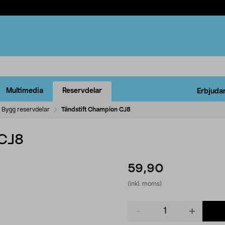
Multimedia
Reservdelar
Erbjuda
Bygg reservdelar
Tändstift Champion CJ8
 CJ8
59,90
(inkl. moms)
Product
quantity