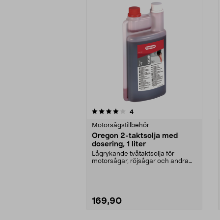
0av 5 stjärnor
4.5av 5 stjärnor
recensioner
4
Motorsågstillbehör
Oregon 2-taktsolja med
dosering, 1 liter
Lågrykande tvåtaktsolja för
motorsågar, röjsågar och andra
luftkylda motorer. Or...
169,90