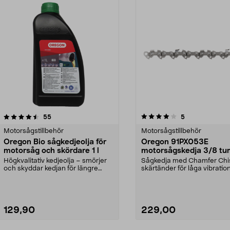
4.0av 5 stjärnor
recensioner
recensioner
55
5
Motorsågstillbehör
Motorsågstillbehör
Oregon Bio sågkedjeolja för
Oregon 91PX053E
motorsåg och skördare 1 l
motorsågskedja 3/8 tu
53 drivlänkar
Högkvalitativ kedjeolja – smörjer
Sågkedja med Chamfer Chi
och skyddar kedjan för längre
skärtänder för låga vibratio
livslängd. Orego...
och bra prestanda. O...
129,90
229,00