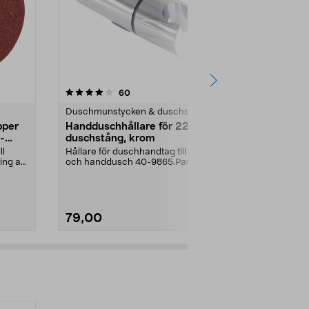
4.0 av 5 stjärnor
recensioner
4.0
60
1
Duschmunstycken & duschset
Bygg reservd
pper
Handduschhållare för 22 mm
Gummifot ti
-
duschstång, krom
pack
ll
Hållare för duschhandtag till tak-
Levereras i se
ing av
och handdusch 40-9865.Passar
storlek, totalt 
22 mm stång och ...
stycken.Innerm
79,00
79,00