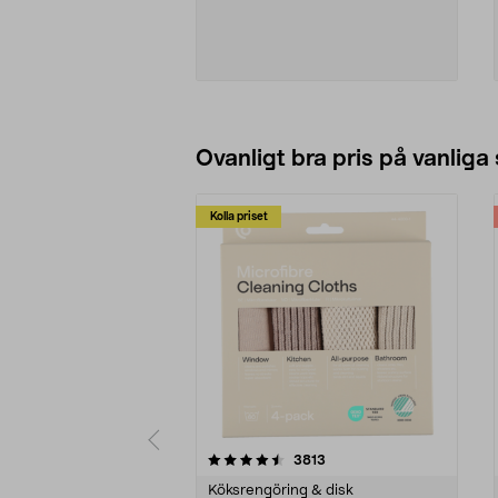
Vikt 7,1 kg
Se varianter
Ovanligt bra pris på vanliga
Kolla priset
5av 5 stjärnor
4.0av 5 stjärnor
recensioner
3813
Köksrengöring & disk