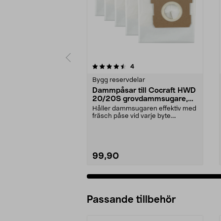
5 av 5 stjärnor
4.5 av 5 stjärnor
recensioner
4
Bygg reservdelar
Dammpåsar till Cocraft HWD
20/20S grovdammsugare,
5-pack
Håller dammsugaren effektiv med
fräsch påse vid varje byte.
Dammsugarpåsar för C...
99,90
Passande tillbehör