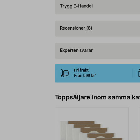
Trygg E-Handel
Recensioner
(8)
Experten svarar
Fri frakt
Från 599 kr*
Toppsäljare inom samma ka