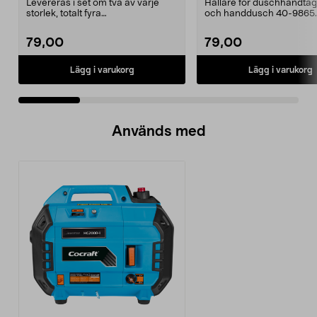
Levereras i set om två av varje
Hållare för duschhandtag t
storlek, totalt fyra
och handdusch 40-9865.
stycken.Innermåtten på de t...
22 mm stång och ...
79,00
79,00
Lägg i varukorg
Lägg i varukorg
Används med