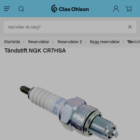
Startsida
Reservdelar
Reservdelar 2
Bygg reservdelar
Tändst
Tändstift NGK CR7HSA