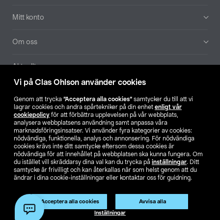
Mitt konto
Om oss
Aktuellt
Vi på Clas Ohlson använder cookies
Våra bolag
Genom att trycka
”Acceptera alla cookies”
samtycker du till att vi
lagrar cookies och andra spårtekniker på din enhet
enligt vår
Hitta butik
cookiepolicy
för att förbättra upplevelsen på vår webbplats,
analysera webbplatsens användning samt anpassa våra
marknadsföringsinsatser. Vi använder fyra kategorier av cookies:
nödvändiga, funktionella, analys och annonsering. För nödvändiga
SE
NO
FI
cookies krävs inte ditt samtycke eftersom dessa cookies är
nödvändiga för att innehållet på webbplatsen ska kunna fungera. Om
du istället vill skräddarsy dina val kan du trycka på
inställningar
. Ditt
samtycke är frivilligt och kan återkallas när som helst genom att du
ändrar i dina cookie-inställningar eller kontaktar oss för guidning.
Acceptera alla cookies
Avvisa alla
Köpvillkor
Privacy statement
Klubbvillkor
För företag
Inställningar
Ändra till priser exklusive moms