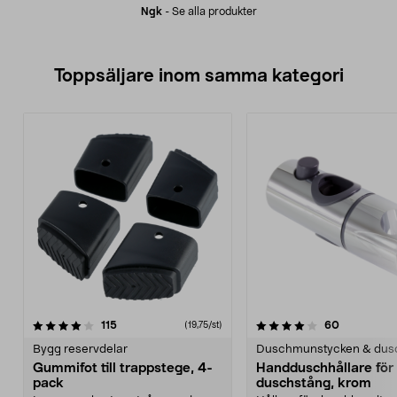
Ngk
-
Se alla produkter
Toppsäljare inom samma kategori
4.0 av 5 stjärnor
recensioner
4.5 av 5 stjärnor
recensione
115
60
(19,75/st)
Bygg reservdelar
Duschmunstycken & dus
Gummifot till trappstege, 4-
Handduschhållare fö
pack
duschstång, krom