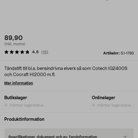
89,90
(inkl. moms)
4.8
(
15
)
Artikelnr:
51-1793
Tändstift till bl.a. bensindrivna elverk så som Cotech IG2400S
och Cocraft HI2000 m.fl.
Mer information
Butikslager
Onlinelager
Hämtar lagerstatus...
Hämtar lagerstatus...
Produktinformation
Specifikationer, dokument och ev. faroinformation