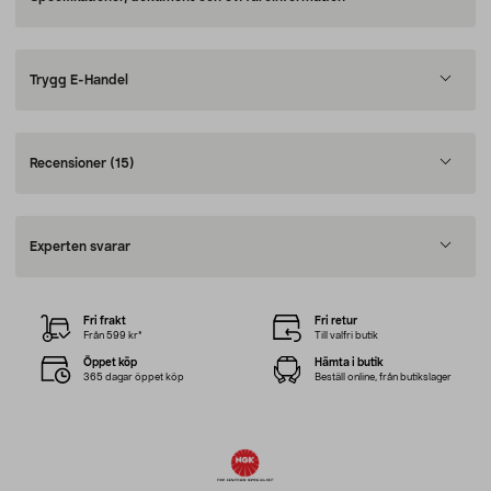
Trygg E-Handel
Recensioner
(15)
Experten svarar
Fri frakt
Fri retur
Från 599 kr*
Till valfri butik
Öppet köp
Hämta i butik
365 dagar öppet köp
Beställ online, från butikslager