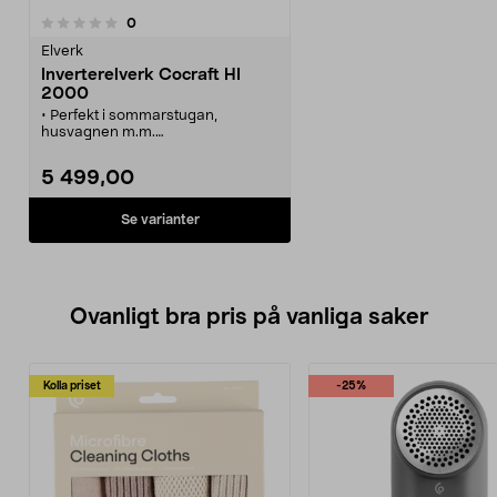
recensioner
0
Elverk
Inverterelverk Cocraft HI
2000
• Perfekt i sommarstugan,
husvagnen m.m.
• Ger ren och jämn växelström,
lämplig för känslig utrustning som
5 499,00
t.ex. TV-apparater och datorer.
• Luftkyld 3,4 hk bensindriven OHC
4-taktsmotor.
Se varianter
• Överbelastningsskydd och
oljenivåbrytare.
• Tank på 4,5 l, ger ca 5 tim drifttid.
Ovanligt bra pris på vanliga saker
Kolla priset
-25%