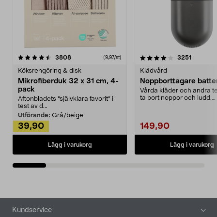
4.0av 5 stjärnor
recensioner
4.5av 5 stjärnor
recensio
3808
3251
(9,97/st)
Köksrengöring & disk
Klädvård
Mikrofiberduk 32 x 31 cm, 4-
Noppborttagare batter
pack
Vårda kläder och andra tex
ta bort noppor och ludd.
Aftonbladets "självklara favorit” i
Noppborttagaren fräs...
test av d...
Utförande:
Grå/beige
39,90
149,90
Lägg i varukorg
Lägg i varukorg
Sidfot
Kundservice