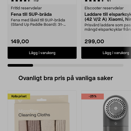
4.5 av 5 stjärnor
recensioner
4.5 av 5 stjärnor
recensioner
113
61
Fritid reservdelar
Elscooter reservdelar
Fena till SUP-bräda
Laddare till elsparkcy
(42 V/2 A) Xiaomi, Ni
Fena med låskil till SUP-bräda
E-Way m.fl.
(Stand Up Paddle Board): 31-
Prisvärd laddare som pas
974331-2059, E11 Pass...
mängd elsparkcyklar från
Ninebot och E-Wa...
149,00
299,00
Lägg i varukorg
Lägg i varukorg
Ovanligt bra pris på vanliga saker
Kolla priset
-25%