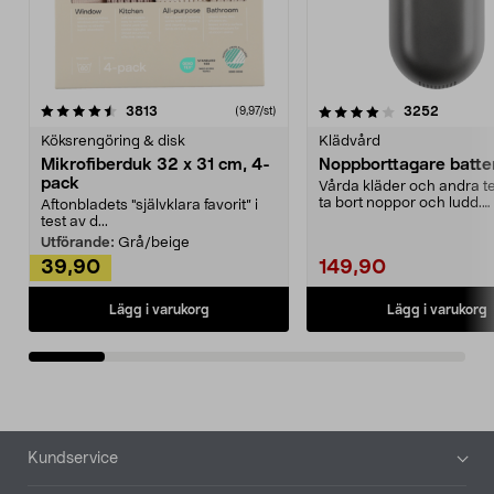
4.0av 5 stjärnor
recensioner
4.5av 5 stjärnor
recensio
3813
3252
(9,97/st)
Köksrengöring & disk
Klädvård
Mikrofiberduk 32 x 31 cm, 4-
Noppborttagare batter
pack
Vårda kläder och andra tex
ta bort noppor och ludd.
Aftonbladets "självklara favorit” i
Noppborttagaren fräs...
test av d...
Utförande:
Grå/beige
39,90
149,90
Lägg i varukorg
Lägg i varukorg
Sidfot
Kundservice