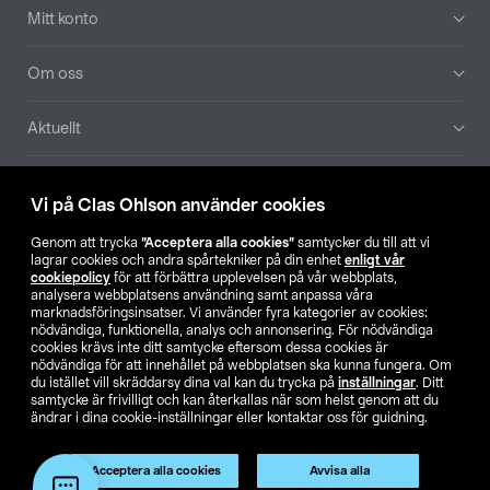
Mitt konto
Om oss
Aktuellt
Våra bolag
Vi på Clas Ohlson använder cookies
Hitta butik
Genom att trycka
”Acceptera alla cookies”
samtycker du till att vi
lagrar cookies och andra spårtekniker på din enhet
enligt vår
cookiepolicy
för att förbättra upplevelsen på vår webbplats,
SE
NO
FI
analysera webbplatsens användning samt anpassa våra
marknadsföringsinsatser. Vi använder fyra kategorier av cookies:
nödvändiga, funktionella, analys och annonsering. För nödvändiga
cookies krävs inte ditt samtycke eftersom dessa cookies är
nödvändiga för att innehållet på webbplatsen ska kunna fungera. Om
du istället vill skräddarsy dina val kan du trycka på
inställningar
. Ditt
samtycke är frivilligt och kan återkallas när som helst genom att du
ändrar i dina cookie-inställningar eller kontaktar oss för guidning.
Köpvillkor
Privacy statement
Klubbvillkor
För företag
Ändra till priser exklusive moms
Produkten har utgått
Acceptera alla cookies
Avvisa alla
Artikelnr:
51-1830