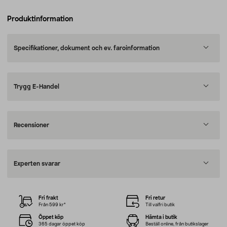
Produktinformation
Specifikationer, dokument och ev. faroinformation
Trygg E-Handel
Recensioner
Experten svarar
Fri frakt
Fri retur
Från 599 kr*
Till valfri butik
Öppet köp
Hämta i butik
365 dagar öppet köp
Beställ online, från butikslager