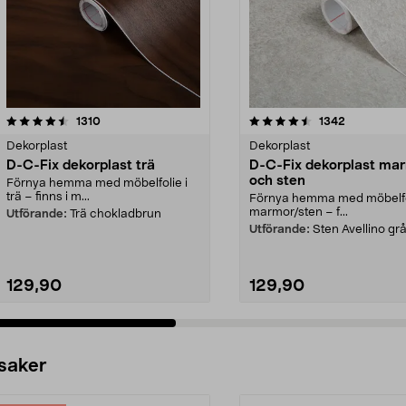
4.5 av 5 stjärnor
recensioner
4.0 av 5 stjärnor
recensioner
1310
1342
Dekorplast
Dekorplast
D-C-Fix dekorplast trä
D-C-Fix dekorplast ma
och sten
Förnya hemma med möbelfolie i
trä – finns i m...
Förnya hemma med möbelfol
marmor/sten – f...
Utförande:
Trä chokladbrun
Utförande:
Sten Avellino gr
129,90
129,90
 saker