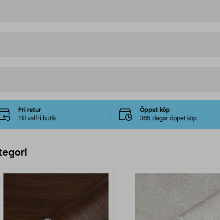
Fri retur
Öppet köp
Till valfri butik
365 dagar öppet köp
tegori