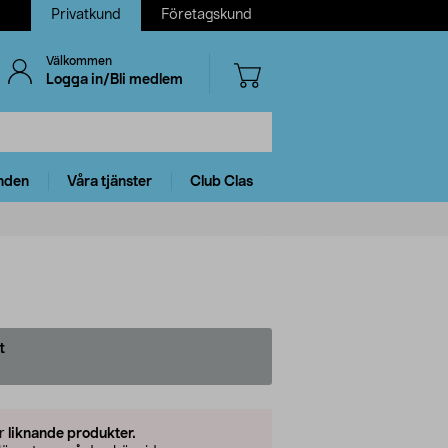
Privatkund
Företagskund
Välkommen
Logga in/Bli medlem
nden
Våra tjänster
Club Clas
t
er
liknande produkter.