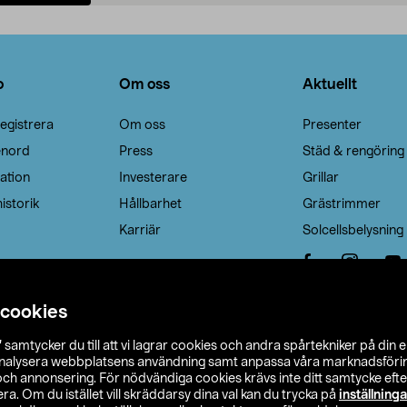
Lägg i varukorg
Lägg i varukorg
o
Om oss
Aktuellt
egistrera
Om oss
Presenter
enord
Press
Städ & rengöring
ation
Investerare
Grillar
istorik
Hållbarhet
Grästrimmer
Karriär
Solcellsbelysning
 cookies
”
samtycker du till att vi lagrar cookies och andra spårtekniker på din 
analysera webbplatsens användning samt anpassa våra marknadsförings
 och annonsering. För nödvändiga cookies krävs inte ditt samtycke ef
a. Om du istället vill skräddarsy dina val kan du trycka på
inställninga