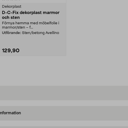
Dekorplast
D-C-Fix dekorplast marmor
och sten
Förnya hemma med möbelfolie i
marmor/sten – f...
Utförande:
Sten/betong Avellino
129,90
Lägg i varukorg
information