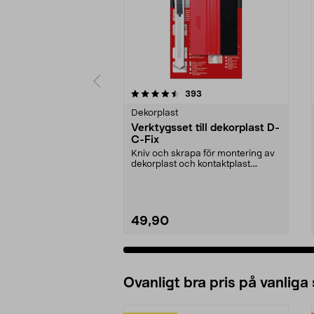
5 av 5 stjärnor
4.5 av 5 stjärnor
recensioner
393
Dekorplast
Verktygsset till dekorplast D-
C-Fix
Kniv och skrapa för montering av
dekorplast och kontaktplast.
Brytbladskniven sk...
49,90
Ovanligt bra pris på vanliga