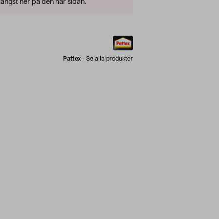
ängst ner på den här sidan.
Pattex
-
Se alla produkter