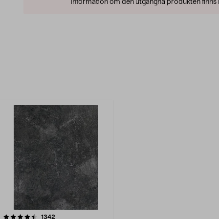
Information om den utgångna produkten finns l
recensioner
1342