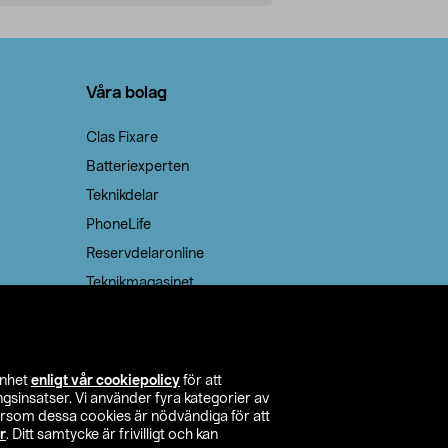
Lägg i varukorg
Lägg
Våra bolag
Clas Fixare
Batteriexperten
Teknikdelar
PhoneLife
Reservdelaronline
Teknikmagasinet
enhet
enligt vår cookiepolicy
för att
insatser. Vi använder fyra kategorier av
tersom dessa cookies är nödvändiga för att
r
. Ditt samtycke är frivilligt och kan