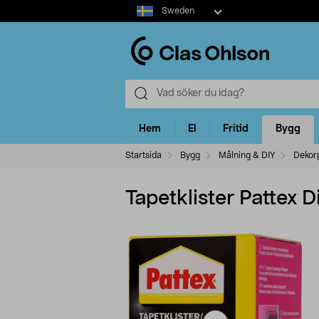
Select
Sweden
market
Hem
El
Fritid
Bygg
Startsida
Bygg
Målning & DIY
Dekorp
Tapetklister Pattex D