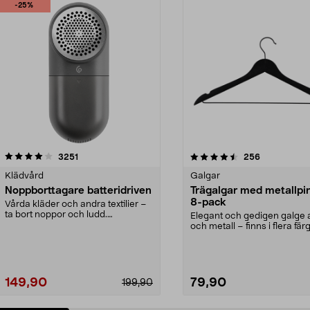
-25%
4.5av 5 stjärnor
recensioner
4.0av 5 stjärnor
recensioner
3251
256
Klädvård
Galgar
Noppborttagare batteridriven
Trägalgar med metallpi
8-pack
Vårda kläder och andra textilier –
ta bort noppor och ludd.
Elegant och gedigen galge a
Noppborttagaren fräs...
och metall – finns i flera färg
Galge med sv...
149,90
79,90
199,90