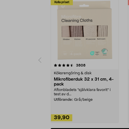
Kolla priset
5av 5 stjärnor
4.0av 5 stjärnor
recensioner
3808
Köksrengöring & disk
Mikrofiberduk 32 x 31 cm, 4-
pack
Aftonbladets "självklara favorit” i
test av d...
Utförande:
Grå/beige
39,90