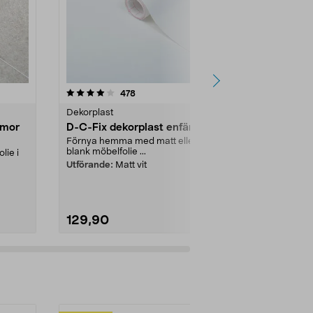
4.5 av 5 stjärnor
recensioner
4.5
478
1
Dekorplast
Dekorplast
rmor
D-C-Fix dekorplast enfärgad
D-C-Fix dek
Förnya hemma med matt eller
Förnya hemma
blank möbelfolie ...
trä – finns i m.
ie i
Utförande:
Matt vit
Utförande:
Tr
å
129,90
129,90