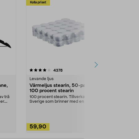
Kolla priset
Multibuy
4.5av 5 stjärnor
recensioner
4.5
4378
2
Levande ljus
Rengöringsm
nne,
Värmeljus stearin, 50-pack,
Bikarbonat
100 procent stearin
Ett allsidigt 
städning och 
v trä
100 procent stearin. Tillverkade i
ute. Städa med
er.
Sverige som brinner med en
vacker och sotfri ...
59,90
49,90