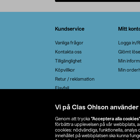
Lägg i varukorg
Sidfot
Kundservice
Mitt kont
Vanliga frågor
Logga in/R
Kontakta oss
Glömt lös
Tillgänglighet
Min inform
Köpvillkor
Min orderh
Retur / reklamation
Elavfall
Cookie policy
Leveransalternativ
Vi på Clas Ohlson använder
Genom att trycka
”Acceptera alla cookies
förbättra upplevelsen på vår webbplats, 
cookies: nödvändiga, funktionella, analys
innehållet på webbplatsen ska kunna funger