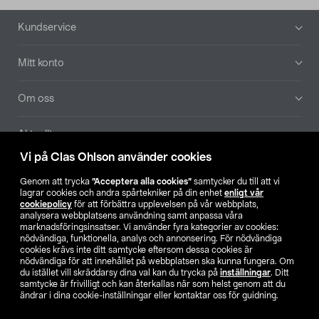
Sidfot
Kundservice
Mitt konto
Om oss
Aktuellt
Vi på Clas Ohlson använder cookies
Våra bolag
Genom att trycka
”Acceptera alla cookies”
samtycker du till att vi
lagrar cookies och andra spårtekniker på din enhet
enligt vår
Hitta butik
cookiepolicy
för att förbättra upplevelsen på vår webbplats,
analysera webbplatsens användning samt anpassa våra
marknadsföringsinsatser. Vi använder fyra kategorier av cookies:
nödvändiga, funktionella, analys och annonsering. För nödvändiga
SE
NO
FI
cookies krävs inte ditt samtycke eftersom dessa cookies är
nödvändiga för att innehållet på webbplatsen ska kunna fungera. Om
du istället vill skräddarsy dina val kan du trycka på
inställningar
. Ditt
samtycke är frivilligt och kan återkallas när som helst genom att du
ändrar i dina cookie-inställningar eller kontaktar oss för guidning.