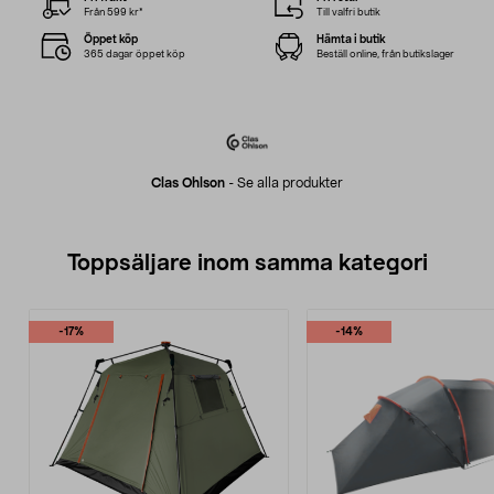
Från 599 kr*
Till valfri butik
Öppet köp
Hämta i butik
365 dagar öppet köp
Beställ online, från butikslager
Clas Ohlson
-
Se alla produkter
Toppsäljare inom samma kategori
-17%
-14%