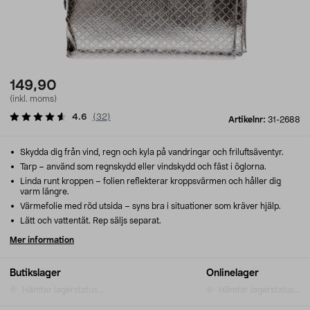
149,90
(inkl. moms)
4.6
(
32
)
Artikelnr:
31-2688
Skydda dig från vind, regn och kyla på vandringar och friluftsäventyr.
Tarp – använd som regnskydd eller vindskydd och fäst i öglorna.
Linda runt kroppen – folien reflekterar kroppsvärmen och håller dig
varm längre.
Värmefolie med röd utsida – syns bra i situationer som kräver hjälp.
Lätt och vattentät. Rep säljs separat.
Mer information
Butikslager
Onlinelager
Hämtar lagerstatus...
Hämtar lagerstatus...