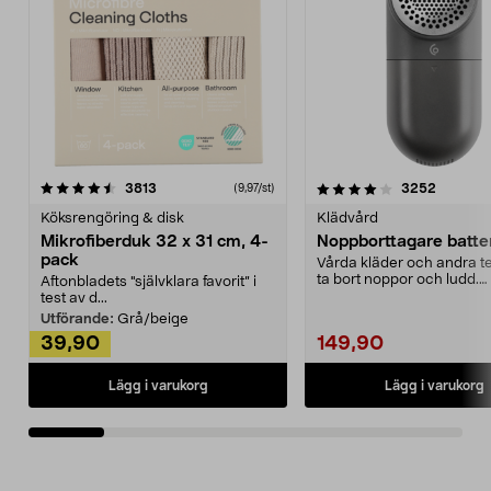
4.0av 5 stjärnor
recensioner
4.5av 5 stjärnor
recensio
3813
3252
(9,97/st)
Köksrengöring & disk
Klädvård
Mikrofiberduk 32 x 31 cm, 4-
Noppborttagare batter
pack
Vårda kläder och andra tex
ta bort noppor och ludd.
Aftonbladets "självklara favorit” i
Noppborttagaren fräs...
test av d...
Utförande:
Grå/beige
39,90
149,90
Lägg i varukorg
Lägg i varukorg