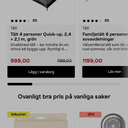
4.0 av 5 stjärnor
recensioner
3.0 av 5 stjärnor
recensione
85
85
Tält
Tält
Tält 4 personer Quick-up, 2,4
Familjetält 6 personer
× 2,1 m, grön
sovavdelningar
Snabbrest tält – tar mindre än en
Välventilerat tält som tål
minut att bygga upp. Rymligt 4-
rust sommar, vår och höst
mannatält med 1...
familjet...
999,00
1199,00
1199,00
Läs mer
Lägg i varukorg
Ovanligt bra pris på vanliga saker
Kolla priset
-25%