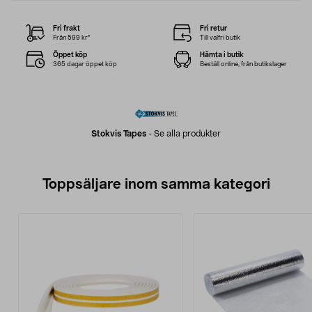
Fri frakt
Fri retur
Från 599 kr*
Till valfri butik
Öppet köp
Hämta i butik
365 dagar öppet köp
Beställ online, från butikslager
Stokvis Tapes
-
Se alla produkter
Toppsäljare inom samma kategori