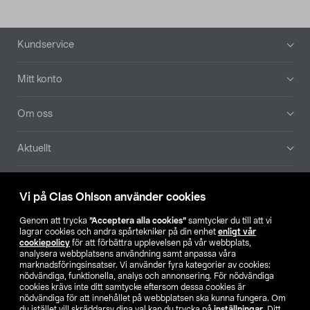
Sidfot
Kundservice
Mitt konto
Om oss
Aktuellt
Våra bolag
Vi på Clas Ohlson använder cookies
Hitta butik
Genom att trycka
”Acceptera alla cookies”
samtycker du till att vi
lagrar cookies och andra spårtekniker på din enhet
enligt vår
cookiepolicy
för att förbättra upplevelsen på vår webbplats,
SE
NO
FI
analysera webbplatsens användning samt anpassa våra
marknadsföringsinsatser. Vi använder fyra kategorier av cookies:
nödvändiga, funktionella, analys och annonsering. För nödvändiga
cookies krävs inte ditt samtycke eftersom dessa cookies är
nödvändiga för att innehållet på webbplatsen ska kunna fungera. Om
du istället vill skräddarsy dina val kan du trycka på
inställningar
. Ditt