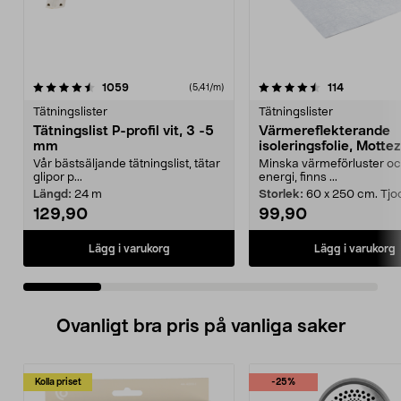
4.5 av 5 stjärnor
recensioner
3.5 av 5 stjärnor
recensione
1059
114
(5,41/m)
Tätningslister
Tätningslister
Tätningslist P-profil vit, 3 -5
Värmereflekterande
mm
isoleringsfolie, Mottez
Vår bästsäljande tätningslist, tätar
Minska värmeförluster oc
glipor p...
energi, finns ...
Längd:
24 m
Storlek:
60 x 250 cm. Tjo
129,90
99,90
Lägg i varukorg
Lägg i varukorg
Ovanligt bra pris på vanliga saker
Kolla priset
-25%