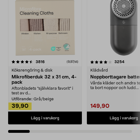
4.0av 5 stjärnor
recensioner
4.5av 5 stjärnor
recensio
3816
3254
(9,97/st)
Köksrengöring & disk
Klädvård
Mikrofiberduk 32 x 31 cm, 4-
Noppborttagare batter
pack
Vårda kläder och andra tex
ta bort noppor och ludd.
Aftonbladets "självklara favorit” i
Noppborttagaren fräs...
test av d...
Utförande:
Grå/beige
39,90
149,90
Lägg i varukorg
Lägg i varukorg