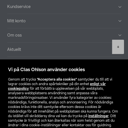
Sidfot
Kundservice
Mitt konto
Om oss
Product
+
Aktuellt
quantity
Våra bolag
Vi på Clas Ohlson använder cookies
Hitta butik
Genom att trycka
”Acceptera alla cookies”
samtycker du till att vi
lagrar cookies och andra spårtekniker på din enhet
enligt vår
cookiepolicy
för att förbättra upplevelsen på vår webbplats,
SE
NO
FI
analysera webbplatsens användning samt anpassa våra
marknadsföringsinsatser. Vi använder fyra kategorier av cookies:
nödvändiga, funktionella, analys och annonsering. För nödvändiga
cookies krävs inte ditt samtycke eftersom dessa cookies är
nödvändiga för att innehållet på webbplatsen ska kunna fungera. Om
du istället vill skräddarsy dina val kan du trycka på
inställningar
. Ditt
samtycke är frivilligt och kan återkallas när som helst genom att du
ändrar i dina cookie-inställningar eller kontaktar oss för guidning.