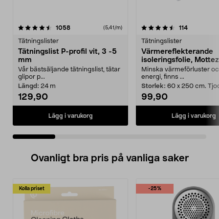
4.5 av 5 stjärnor
recensioner
4.5 av 5 stjärnor
recensione
1058
114
(5,41/m)
Tätningslister
Tätningslister
Tätningslist P-profil vit, 3 -5
Värmereflekterande
mm
isoleringsfolie, Mottez
Vår bästsäljande tätningslist, tätar
Minska värmeförluster oc
glipor p...
energi, finns ...
Längd:
24 m
Storlek:
60 x 250 cm. Tjo
129,90
99,90
Lägg i varukorg
Lägg i varukorg
Ovanligt bra pris på vanliga saker
Kolla priset
-25%