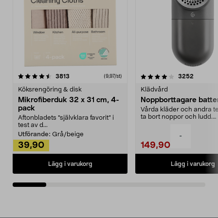
4.0av 5 stjärnor
recensioner
4.5av 5 stjärnor
recensio
3813
3252
(9,97/st)
Köksrengöring & disk
Klädvård
Mikrofiberduk 32 x 31 cm, 4-
Noppborttagare batter
pack
Vårda kläder och andra tex
ta bort noppor och ludd.
Aftonbladets "självklara favorit” i
Noppborttagaren fräs...
test av d...
Utförande:
Grå/beige
-
39,90
149,90
Lägg i varukorg
Lägg i varukorg