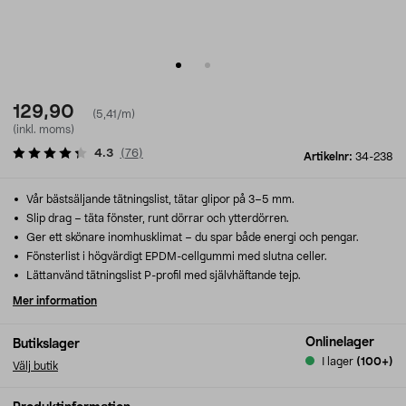
129,90
(5,41/m)
(inkl. moms)
4.3
(
76
)
Artikelnr:
34-238
Vår bästsäljande tätningslist, tätar glipor på 3–5 mm.
Slip drag – täta fönster, runt dörrar och ytterdörren.
Ger ett skönare inomhusklimat – du spar både energi och pengar.
Fönsterlist i högvärdigt EPDM-cellgummi med slutna celler.
Lättanvänd tätningslist P-profil med självhäftande tejp.
Mer information
Onlinelager
Butikslager
I lager
(100+)
Välj butik