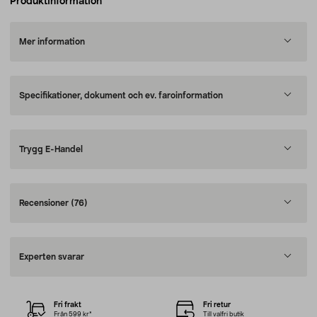
Produktinformation
Mer information
Specifikationer, dokument och ev. faroinformation
Trygg E-Handel
Recensioner
(76)
Experten svarar
Fri frakt
Fri retur
Från 599 kr*
Till valfri butik