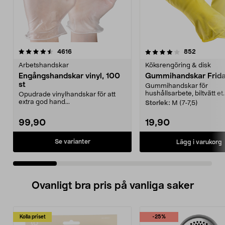
4.0 av 5 stjärnor
recensioner
4.0 av 5 stjärnor
recension
4616
852
Arbetshandskar
Köksrengöring & disk
Engångshandskar vinyl, 100
Gummihandskar Frida,
st
Gummihandskar för
hushållsarbete, biltvätt et..
Opudrade vinylhandskar för att
extra god hand...
Storlek:
M (7-7,5)
99,90
19,90
Se varianter
Lägg i varukorg
Ovanligt bra pris på vanliga saker
Kolla priset
-25%