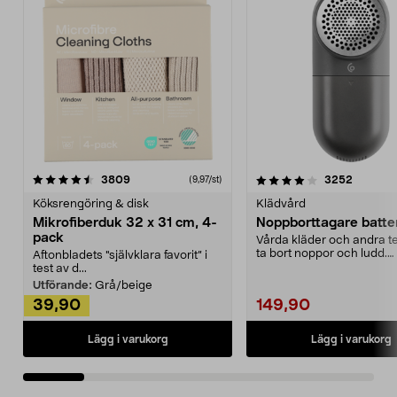
4.0av 5 stjärnor
recensioner
4.5av 5 stjärnor
recensio
3809
3252
(9,97/st)
Köksrengöring & disk
Klädvård
Mikrofiberduk 32 x 31 cm, 4-
Noppborttagare batter
pack
Vårda kläder och andra tex
ta bort noppor och ludd.
Aftonbladets "självklara favorit” i
Noppborttagaren fräs...
test av d...
Utförande:
Grå/beige
39,90
149,90
Lägg i varukorg
Lägg i varukorg