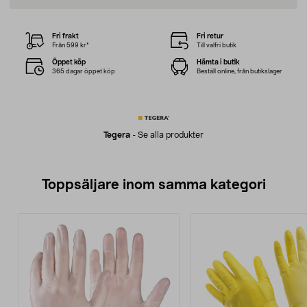
Fri frakt
Fri retur
Från 599 kr*
Till valfri butik
Öppet köp
Hämta i butik
365 dagar öppet köp
Beställ online, från butikslager
Tegera
-
Se alla produkter
Toppsäljare inom samma kategori