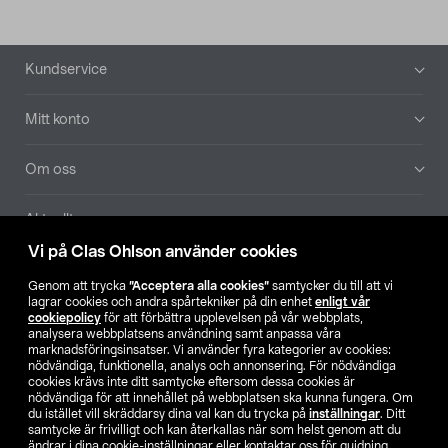
Sidfot
Kundservice
Mitt konto
Om oss
Aktuellt
Vi på Clas Ohlson använder cookies
Våra bolag
Genom att trycka
”Acceptera alla cookies”
samtycker du till att vi
lagrar cookies och andra spårtekniker på din enhet
enligt vår
Hitta butik
cookiepolicy
för att förbättra upplevelsen på vår webbplats,
analysera webbplatsens användning samt anpassa våra
marknadsföringsinsatser. Vi använder fyra kategorier av cookies:
nödvändiga, funktionella, analys och annonsering. För nödvändiga
SE
NO
FI
cookies krävs inte ditt samtycke eftersom dessa cookies är
nödvändiga för att innehållet på webbplatsen ska kunna fungera. Om
du istället vill skräddarsy dina val kan du trycka på
inställningar
. Ditt
samtycke är frivilligt och kan återkallas när som helst genom att du
ändrar i dina cookie-inställningar eller kontaktar oss för guidning.