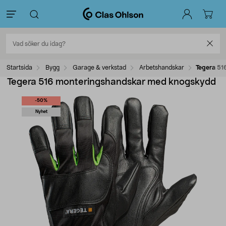
Startsida
Bygg
Garage & verkstad
Arbetshandskar
Tegera 51
Tegera 516 monteringshandskar med knogskydd
-50%
Nyhet