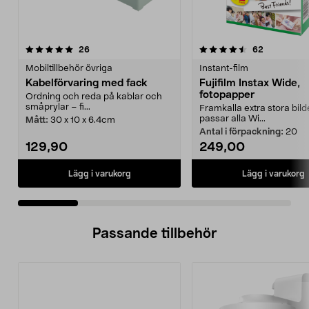
4.5 av 5 stjärnor
recensioner
5.0 av 5 stjärnor
recensione
26
62
Mobiltillbehör övriga
Instant-film
Kabelförvaring med fack
Fujifilm Instax Wide,
fotopapper
Ordning och reda på kablar och
småprylar – fi...
Framkalla extra stora bild
passar alla Wi...
Mått:
30 x 10 x 6.4cm
Antal i förpackning:
20
129,90
249,00
Lägg i varukorg
Lägg i varukorg
Passande tillbehör