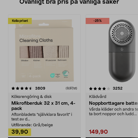
Ovanligt bra pris på vanliga saker
Kolla priset
-25%
4.0av 5 stjärnor
recensioner
4.5av 5 stjärnor
recensio
3809
3252
(9,97/st)
Köksrengöring & disk
Klädvård
Mikrofiberduk 32 x 31 cm, 4-
Noppborttagare batter
pack
Vårda kläder och andra tex
ta bort noppor och ludd.
Aftonbladets "självklara favorit” i
Noppborttagaren fräs...
test av d...
Utförande:
Grå/beige
39,90
149,90