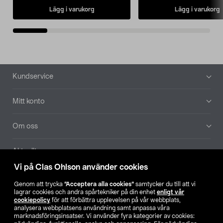
Lägg i varukorg
Lägg i varukorg
Sidfot
Kundservice
Mitt konto
Om oss
Aktuellt
Vi på Clas Ohlson använder cookies
Våra bolag
Genom att trycka
”Acceptera alla cookies”
samtycker du till att vi
lagrar cookies och andra spårtekniker på din enhet
enligt vår
Hitta butik
cookiepolicy
för att förbättra upplevelsen på vår webbplats,
analysera webbplatsens användning samt anpassa våra
marknadsföringsinsatser. Vi använder fyra kategorier av cookies: