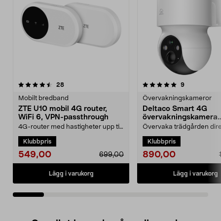
5.0av 5 stjärnor
recensioner
recensioner
28
9
0.0 av 5 stjärnor
Mobilt bredband
Övervakningskameror
ZTE U10 mobil 4G router,
Deltaco Smart 4G
WiFi 6, VPN-passthrough
övervakningskamera
utomhus, batteri
4G-router med hastigheter upp till
Övervaka trädgården direk
150 Mbps för stabilt internet var du
mobilen med 4G-anslutnin
Klubbpris
Klubbpris
än är. Z...
WiFi behövs. Delta...
549,00
890,00
699,00
Lägg i varukorg
Lägg i varukorg