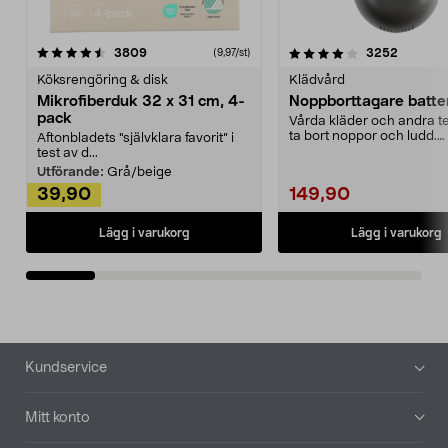
4.0av 5 stjärnor
recensioner
4.5av 5 stjärnor
recensio
3809
3252
(9,97/st)
Köksrengöring & disk
Klädvård
Mikrofiberduk 32 x 31 cm, 4-
Noppborttagare batter
pack
Vårda kläder och andra tex
ta bort noppor och ludd.
Aftonbladets "självklara favorit” i
Noppborttagaren fräs...
test av d...
Utförande:
Grå/beige
39,90
149,90
Lägg i varukorg
Lägg i varukorg
Sidfot
Kundservice
Mitt konto