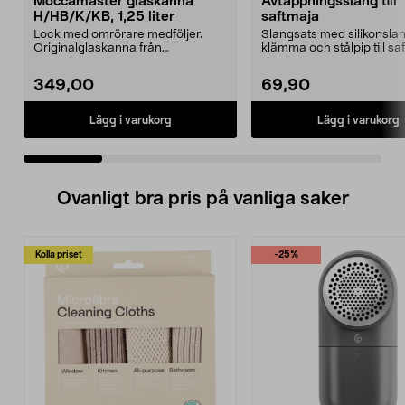
Moccamaster glaskanna
Avtappningsslang till
H/HB/K/KB, 1,25 liter
saftmaja
Lock med omrörare medföljer.
Slangsats med silikonslan
Originalglaskanna från
klämma och stålpip till sa
Moccamaster. Förläng livet p...
349,00
69,90
Lägg i varukorg
Lägg i varukorg
Ovanligt bra pris på vanliga saker
Kolla priset
-25%