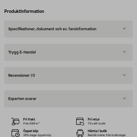
Produktinformation
Specifikationer, dokument och ev. faroinformation
Trygg E-Handel
Recensioner
(1)
Experten svarar
Fri frakt
Fri retur
Från 599 kr*
Till valfri butik
Öppet köp
Hämta i butik
365 dagar öppet köp
Beställ online, från butikslager