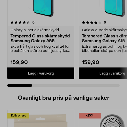
4.0 av 5 stjärnor
recensioner
3.5 av 5 stjärnor
recensioner
8
6
Galaxy A-serie skärmskydd
Galaxy A-serie skärmsky
Tempered Glass skärmskydd
Tempered Glass skär
Samsung Galaxy A55
Samsung Galaxy A15
Extra hårt glas och hög kvalitet för
Extra hårt glas och hög kva
bibehållen skärpa och ljusstyrka.
bibehållen skärpa och lju
Skärmskyd...
Skärmskyd...
159,90
159,90
Lägg i varukorg
Lägg i varukorg
Ovanligt bra pris på vanliga saker
Kolla priset
-25%