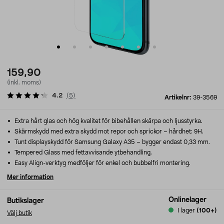
159,90
(inkl. moms)
4.2
(
5
)
Artikelnr:
39-3569
Extra hårt glas och hög kvalitet för bibehållen skärpa och ljusstyrka.
Skärmskydd med extra skydd mot repor och sprickor – hårdhet: 9H.
Tunt displayskydd för Samsung Galaxy A35 – bygger endast 0,33 mm.
Tempered Glass med fettavvisande ytbehandling.
Easy Align-verktyg medföljer för enkel och bubbelfri montering.
Mer information
Onlinelager
Butikslager
I lager
(100+)
Välj butik