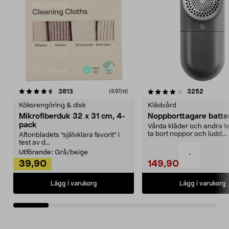
4.0av 5 stjärnor
recensioner
4.5av 5 stjärnor
recensio
3813
3252
(9,97/st)
Köksrengöring & disk
Klädvård
Mikrofiberduk 32 x 31 cm, 4-
Noppborttagare batter
pack
Vårda kläder och andra tex
ta bort noppor och ludd.
Aftonbladets "självklara favorit” i
Noppborttagaren fräs...
test av d...
Utförande:
Grå/beige
-
39,90
149,90
Lägg i varukorg
Lägg i varukorg