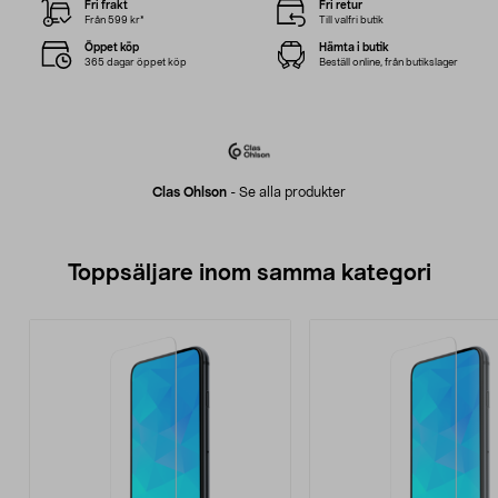
Fri frakt
Fri retur
Från 599 kr*
Till valfri butik
Öppet köp
Hämta i butik
365 dagar öppet köp
Beställ online, från butikslager
Clas Ohlson
-
Se alla produkter
Toppsäljare inom samma kategori