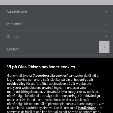
Sidfot
Kundservice
Mitt konto
Om oss
Product
+
Aktuellt
quantity
Våra bolag
Vi på Clas Ohlson använder cookies
Hitta butik
Genom att trycka
”Acceptera alla cookies”
samtycker du till att vi
lagrar cookies och andra spårtekniker på din enhet
enligt vår
cookiepolicy
för att förbättra upplevelsen på vår webbplats,
SE
NO
FI
analysera webbplatsens användning samt anpassa våra
marknadsföringsinsatser. Vi använder fyra kategorier av cookies:
nödvändiga, funktionella, analys och annonsering. För nödvändiga
cookies krävs inte ditt samtycke eftersom dessa cookies är
nödvändiga för att innehållet på webbplatsen ska kunna fungera. Om
du istället vill skräddarsy dina val kan du trycka på
inställningar
. Ditt
samtycke är frivilligt och kan återkallas när som helst genom att du