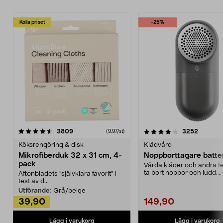
Kolla priset
-25%
4.0av 5 stjärnor
recensioner
4.5av 5 stjärnor
recensio
3809
3252
(9,97/st)
Köksrengöring & disk
Klädvård
Mikrofiberduk 32 x 31 cm, 4-
Noppborttagare batter
pack
Vårda kläder och andra tex
ta bort noppor och ludd.
Aftonbladets "självklara favorit” i
Noppborttagaren fräs...
test av d...
Utförande:
Grå/beige
39,90
149,90
Lägg i varukorg
Lägg i varukorg