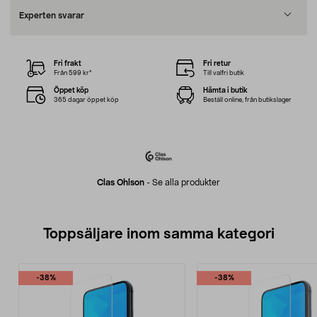
Experten svarar
Fri frakt
Fri retur
Från 599 kr*
Till valfri butik
Öppet köp
Hämta i butik
365 dagar öppet köp
Beställ online, från butikslager
Clas Ohlson
-
Se alla produkter
Toppsäljare inom samma kategori
-38%
-38%