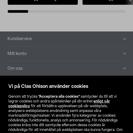
Sidfot
Kundservice
Mitt konto
Om oss
Aktuellt
Vi på Clas Ohlson använder cookies
Genom att trycka
”Acceptera alla cookies”
samtycker du till att vi
Våra bolag
lagrar cookies och andra spårtekniker på din enhet
enligt vår
cookiepolicy
för att förbättra upplevelsen på vår webbplats,
analysera webbplatsens användning samt anpassa våra
Hitta butik
marknadsföringsinsatser. Vi använder fyra kategorier av cookies:
nödvändiga, funktionella, analys och annonsering. För nödvändiga
cookies krävs inte ditt samtycke eftersom dessa cookies är
SE
NO
FI
nödvändiga för att innehållet på webbplatsen ska kunna fungera. Om