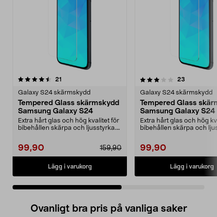
3.5 av 5 stjärnor
recensioner
4.0 av 5 stjärnor
recensione
21
23
Galaxy S24 skärmskydd
Galaxy S24 skärmskydd
Tempered Glass skärmskydd
Tempered Glass skär
Samsung Galaxy S24
Samsung Galaxy S24 
Extra hårt glas och hög kvalitet för
Extra hårt glas och hög kva
bibehållen skärpa och ljusstyrka.
bibehållen skärpa och lju
Skärmskyd...
Skärmskyd...
99,90
99,90
159,90
Lägg i varukorg
Lägg i varukorg
Ovanligt bra pris på vanliga saker