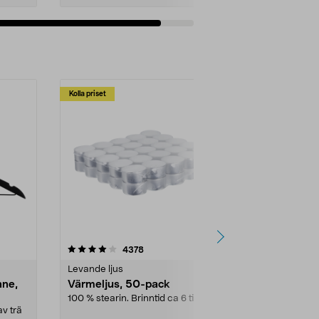
Kolla priset
Multibuy
4.5av 5 stjärnor
recensioner
4.5
4378
2
Levande ljus
Rengöringsm
nne,
Värmeljus, 50-pack
Bikarbonat
100 % stearin. Brinntid ca 6 tim.
Ett allsidigt 
städning och 
v trä