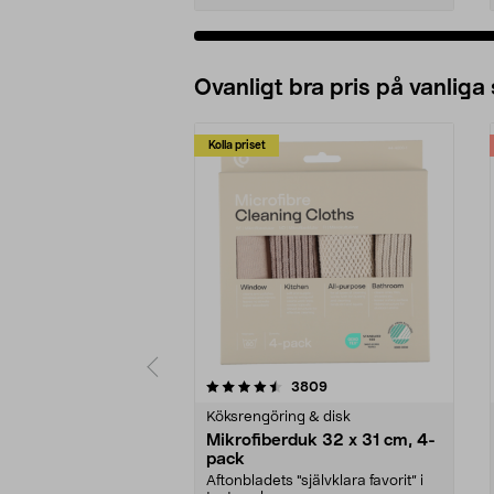
Ovanligt bra pris på vanliga
Kolla priset
5av 5 stjärnor
4.0av 5 stjärnor
recensioner
3809
Köksrengöring & disk
Mikrofiberduk 32 x 31 cm, 4-
pack
Aftonbladets "självklara favorit” i