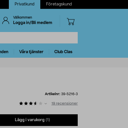
Privatkund
Företagskund
Välkommen
Logga in/Bli medlem
nden
Våra tjänster
Club Clas
Artikelnr:
39-5216-3
19
recensioner
Lägg i varukorg
(1)