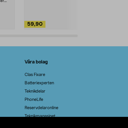
ute. Städa med
er.
59,90
49,90
Lägg i varukorg
Lägg
Våra bolag
Clas Fixare
Batteriexperten
Teknikdelar
PhoneLife
Reservdelaronline
Teknikmagasinet