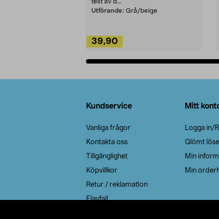
test av d...
Utförande:
Grå/beige
39,90
Lägg i varukorg
Sidfot
Kundservice
Mitt kont
Vanliga frågor
Logga in/R
Kontakta oss
Glömt lös
Tillgänglighet
Min inform
Köpvillkor
Min orderh
Retur / reklamation
Elavfall
Cookie policy