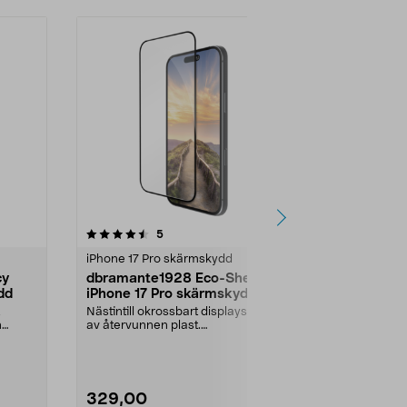
recensioner
5
iPhone 17 Pro skärmskydd
cy
dbramante1928 Eco-Sheild
dd
iPhone 17 Pro skärmskydd
Nästintill okrossbart displayskydd
n
av återvunnen plast.
dbramante1928 Eco-Shield...
329,00