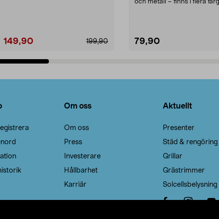
Noppborttagaren fräs...
och metall – finns i flera färg
Galge med sv...
149,90
79,90
199,90
Lägg i varukorg
Lägg i varukorg
o
Om oss
Aktuellt
egistrera
Om oss
Presenter
enord
Press
Städ & rengöring
ation
Investerare
Grillar
istorik
Hållbarhet
Grästrimmer
Karriär
Solcellsbelysning