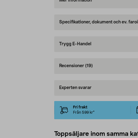
Mer information
Specifikationer, dokument och ev. faro
Trygg E-Handel
Recensioner
(19)
Experten svarar
Fri frakt
Från 599 kr*
Toppsäljare inom samma ka