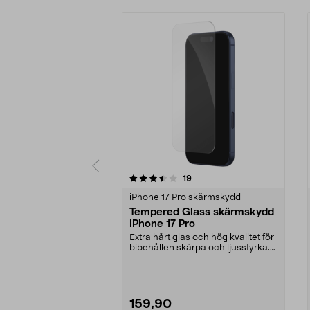
5 av 5 stjärnor
4.5 av 5 stjärnor
recensioner
19
iPhone 17 Pro skärmskydd
Tempered Glass skärmskydd
iPhone 17 Pro
Extra hårt glas och hög kvalitet för
bibehållen skärpa och ljusstyrka.
Skärmskyd...
159,90