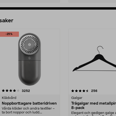
 saker
-25%
4.5av 5 stjärnor
recensioner
4.0av 5 stjärnor
recensioner
3252
256
Klädvård
Galgar
Noppborttagare batteridriven
Trägalgar med metallpi
8-pack
Vårda kläder och andra textilier –
ta bort noppor och ludd.
Elegant och gedigen galge a