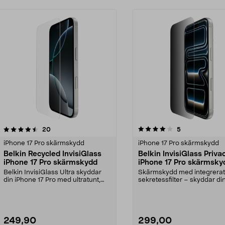
4.0 av 5 stjärnor
recensioner
4.5 av 5 stjärnor
recensioner
20
5
iPhone 17 Pro skärmskydd
iPhone 17 Pro skärmskydd
Belkin Recycled InvisiGlass
Belkin InvisiGlass Priva
iPhone 17 Pro skärmskydd
iPhone 17 Pro skärmsky
Belkin InvisiGlass Ultra skyddar
Skärmskydd med integrerat
din iPhone 17 Pro med ultratunt,
sekretessfilter – skyddar di
extra tåligt g...
information från nyfikna...
249,90
299,00