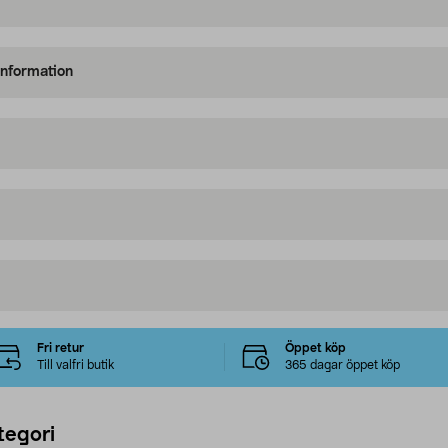
information
Fri retur
Öppet köp
Till valfri butik
365 dagar öppet köp
tegori