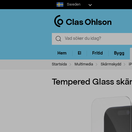
Select
Sweden
market
Hem
El
Fritid
Bygg
Startsida
Multimedia
Skärmskydd
i
Tempered Glass skä