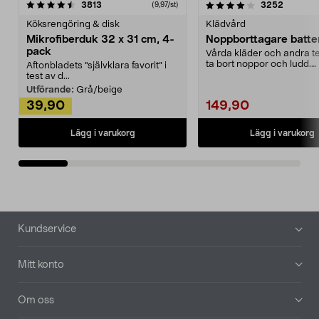
4.0av 5 stjärnor
recensioner
4.5av 5 stjärnor
recensio
3813
3252
(9,97/st)
Köksrengöring & disk
Klädvård
Mikrofiberduk 32 x 31 cm, 4-
Noppborttagare batter
pack
Vårda kläder och andra tex
ta bort noppor och ludd.
Aftonbladets "självklara favorit” i
Noppborttagaren fräs...
test av d...
Utförande:
Grå/beige
39,90
149,90
Lägg i varukorg
Lägg i varukorg
Sidfot
Kundservice
Mitt konto
Om oss