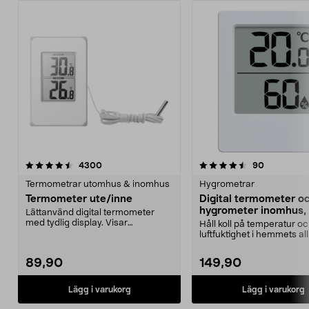
4.5 av 5 stjärnor
recensioner
4.0 av 5 stjärnor
recensione
4300
90
Termometrar utomhus & inomhus
Hygrometrar
Termometer ute/inne
Digital termometer o
hygrometer inomhus,
Lättanvänd digital termometer
med tydlig display. Visar
Håll koll på temperatur o
inomhustemperatur och ut...
luftfuktighet i hemmets al
Digital termometer...
89,90
149,90
Lägg i varukorg
Lägg i varukorg