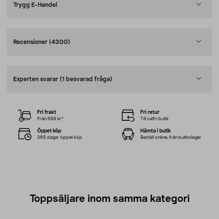
Trygg E-Handel
Recensioner
(4300)
Experten svarar
(1 besvarad fråga)
Fri frakt
Fri retur
Från 599 kr*
Till valfri butik
Öppet köp
Hämta i butik
365 dagar öppet köp
Beställ online, från butikslager
Toppsäljare inom samma kategori