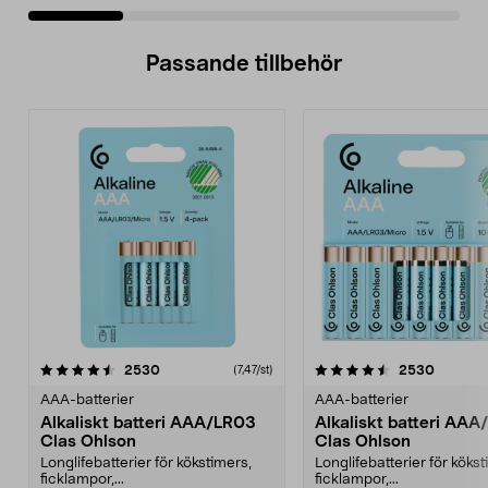
Passande tillbehör
4.5av 5 stjärnor
recensioner
4.5av 5 stjärnor
recensio
2530
2530
(7,47/st)
AAA-batterier
AAA-batterier
Alkaliskt batteri AAA/LR03
Alkaliskt batteri AA
Clas Ohlson
Clas Ohlson
Longlifebatterier för kökstimers,
Longlifebatterier för kökst
ficklampor,...
ficklampor,...