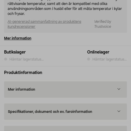
rättvisande temperatur, samt att den är kompatibel med olika
användningsområden som i husbil eller för att mäta temperatur i kylar
och frysar.
AI-genererad sammanfattning av produktens
Verified by
kundrecensioner
Trustvoice
Mer information
Butikslager
Onlinelager
Hämtar lagerstatus...
Hämtar lagerstatus...
Produktinformation
Mer information
Specifikationer, dokument och ev. faroinformation