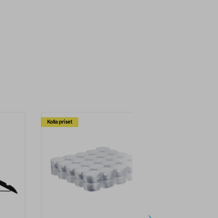
Kolla priset
Multibuy