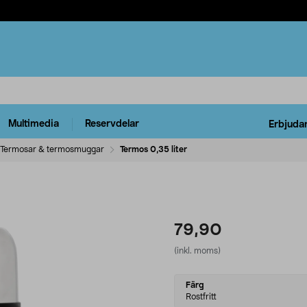
Multimedia
Reservdelar
Erbjuda
Termosar & termosmuggar
Termos 0,35 liter
79,90
(inkl. moms)
Select
Färg
variant
Rostfritt