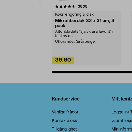
5av 5 stjärnor
4.0av 5 stjärnor
recensioner
3808
Köksrengöring & disk
Mikrofiberduk 32 x 31 cm, 4-
pack
Aftonbladets "självklara favorit” i
test av d...
Utförande:
Grå/beige
39,90
Lägg i varukorg
Sidfot
Kundservice
Mitt kont
Vanliga frågor
Logga in/R
Kontakta oss
Glömt lös
Tillgänglighet
Min inform