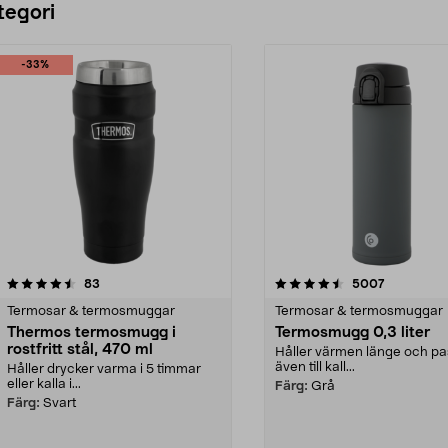
tegori
-33%
4.5 av 5 stjärnor
recensioner
4.5 av 5 stjärnor
recensione
83
5007
Termosar & termosmuggar
Termosar & termosmuggar
Thermos termosmugg i
Termosmugg 0,3 liter
rostfritt stål, 470 ml
Håller värmen länge och pa
även till kall...
Håller drycker varma i 5 timmar
eller kalla i...
Färg:
Grå
Färg:
Svart