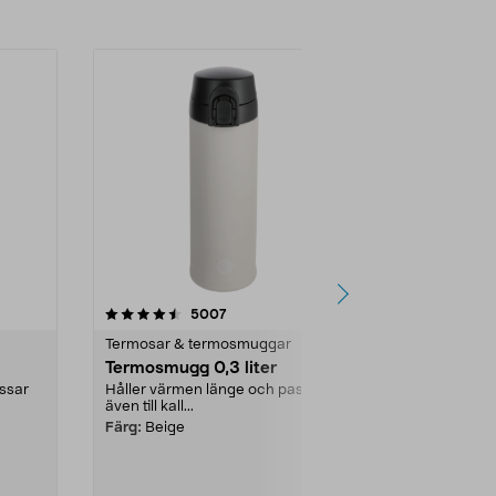
r
4.5 av 5 stjärnor
recensioner
4.5
5007
7
Termosar & termosmuggar
Termosar & 
Termosmugg 0,3 liter
Stanley Qu
Flowstate t
ssar
Håller värmen länge och passar
även till kall...
Håller drycke
under lån...
Färg:
Beige
Utförande:
R