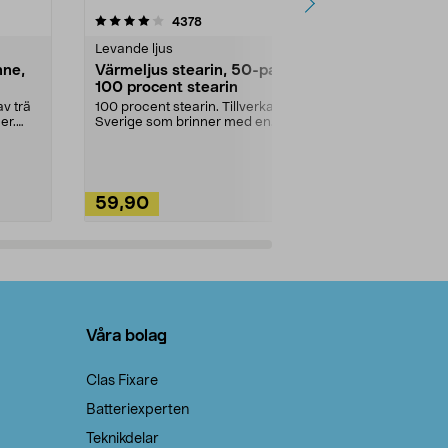
4.5av 5 stjärnor
recensioner
4.5
4378
2
Levande ljus
Rengöringsm
nne,
Värmeljus stearin, 50-pack,
Bikarbonat
100 procent stearin
Ett allsidigt 
städning och 
v trä
100 procent stearin. Tillverkade i
ute. Städa med
er.
Sverige som brinner med en
vacker och sotfri ...
59,90
49,90
Lägg i varukorg
Lägg
Våra bolag
Clas Fixare
Batteriexperten
Teknikdelar