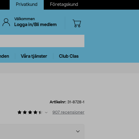
Privatkund
Företagskund
Välkommen
Logga in/Bli medlem
nden
Våra tjänster
Club Clas
Artikelnr:
31-8728-1
907
recensioner