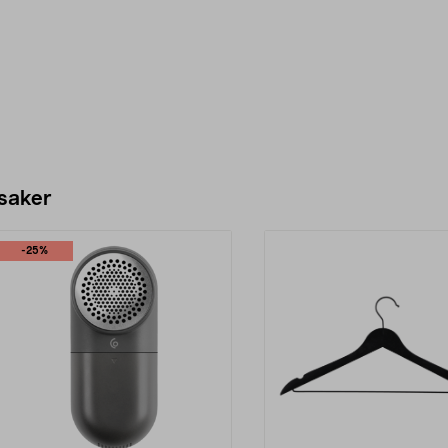
 saker
-25%