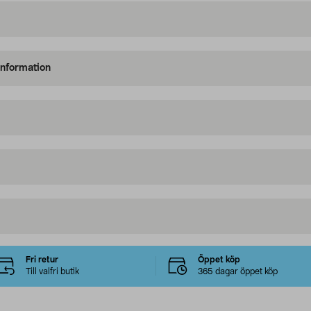
information
Fri retur
Öppet köp
Till valfri butik
365 dagar öppet köp