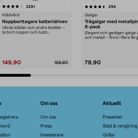
4.5av 5 stjärnor
recensioner
4.0av 5 stjärnor
recensioner
3251
256
Klädvård
Galgar
Noppborttagare batteridriven
Trägalgar med metallpi
8-pack
Vårda kläder och andra textilier –
ta bort noppor och ludd.
Elegant och gedigen galge a
Noppborttagaren fräs...
och metall – finns i flera färg
Galge med sv...
149,90
79,90
199,90
Lägg i varukorg
Lägg i varukorg
o
Om oss
Aktuellt
egistrera
Om oss
Presenter
enord
Press
Städ & rengöring
ation
Investerare
Grillar