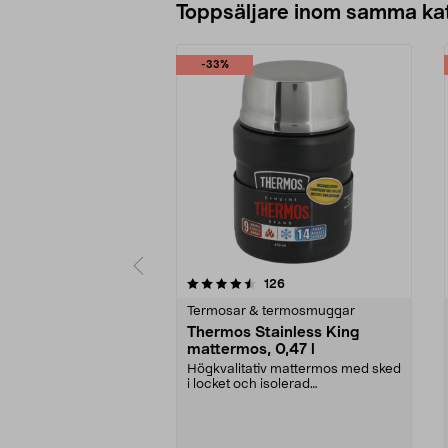
Toppsäljare inom samma ka
-33%
5 av 5 stjärnor
4.5 av 5 stjärnor
recensioner
126
Termosar & termosmuggar
Thermos Stainless King
mattermos, 0,47 l
Högkvalitativ mattermos med sked
i locket och isolerad
serveringsskål. Thermos S...