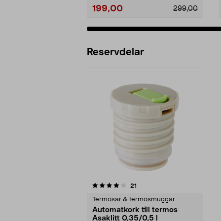
199,00
299,00
Reservdelar
0av 5 stjärnor
recensioner
21
Termosar & termosmuggar
Automatkork till termos
Asaklitt 0,35/0,5 l