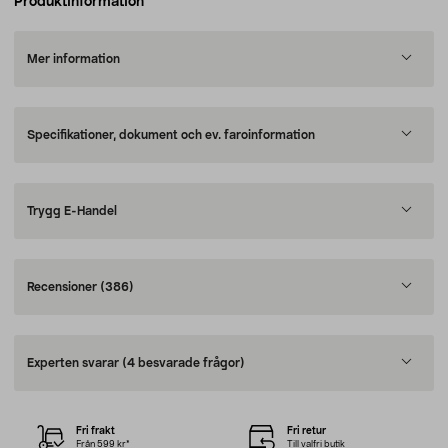
Produktinformation
Mer information
Specifikationer, dokument och ev. faroinformation
Trygg E-Handel
Recensioner
(386)
Experten svarar
(4 besvarade frågor)
Fri frakt
Fri retur
Från 599 kr*
Till valfri butik