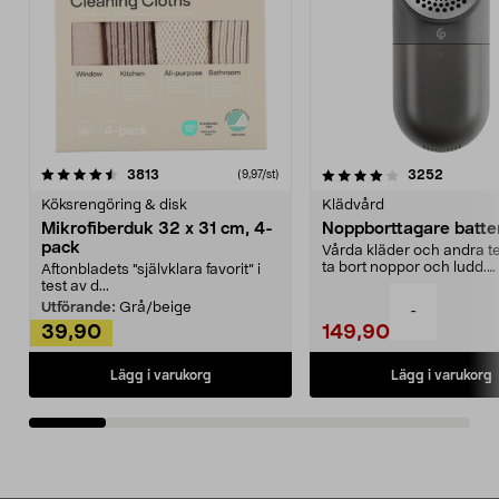
4.0av 5 stjärnor
recensioner
4.5av 5 stjärnor
recensio
3813
3252
(9,97/st)
Köksrengöring & disk
Klädvård
Mikrofiberduk 32 x 31 cm, 4-
Noppborttagare batter
pack
Vårda kläder och andra tex
ta bort noppor och ludd.
Aftonbladets "självklara favorit” i
Noppborttagaren fräs...
test av d...
Utförande:
Grå/beige
-
39,90
149,90
Lägg i varukorg
Lägg i varukorg