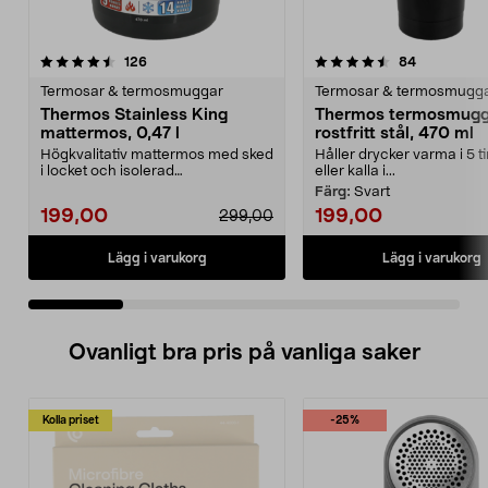
4.5 av 5 stjärnor
recensioner
4.5 av 5 stjärnor
recensione
126
84
Termosar & termosmuggar
Termosar & termosmugg
Thermos Stainless King
Thermos termosmugg
mattermos, 0,47 l
rostfritt stål, 470 ml
Högkvalitativ mattermos med sked
Håller drycker varma i 5 
i locket och isolerad
eller kalla i...
serveringsskål. Thermos S...
Färg:
Svart
199,00
199,00
299,00
Lägg i varukorg
Lägg i varukorg
Ovanligt bra pris på vanliga saker
Kolla priset
-25%