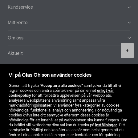
Sidfot
Kundservice
Mitt konto
Om oss
Product
+
Aktuellt
quantity
Våra bolag
Vi på Clas Ohlson använder cookies
Hitta butik
Genom att trycka
”Acceptera alla cookies”
samtycker du till att vi
lagrar cookies och andra spårtekniker på din enhet
enligt vår
cookiepolicy
för att förbättra upplevelsen på vår webbplats,
SE
NO
FI
analysera webbplatsens användning samt anpassa våra
marknadsföringsinsatser. Vi använder fyra kategorier av cookies:
nödvändiga, funktionella, analys och annonsering. För nödvändiga
cookies krävs inte ditt samtycke eftersom dessa cookies är
nödvändiga för att innehållet på webbplatsen ska kunna fungera. Om
du istället vill skräddarsy dina val kan du trycka på
inställningar
. Ditt
samtycke är frivilligt och kan återkallas när som helst genom att du
ändrar i dina cookie-inställningar eller kontaktar oss för guidning.