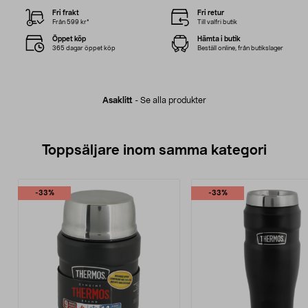
Fri frakt
Fri retur
Från 599 kr*
Till valfri butik
Öppet köp
Hämta i butik
365 dagar öppet köp
Beställ online, från butikslager
Asaklitt
-
Se alla produkter
Toppsäljare inom samma kategori
-33%
-33%