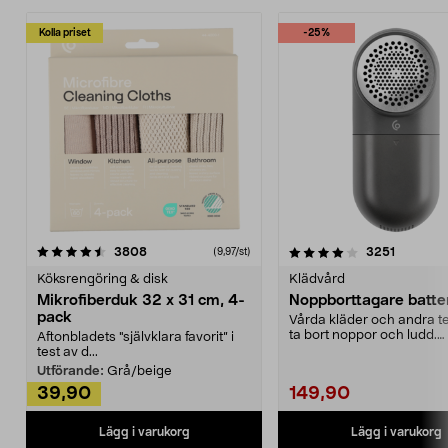
Kolla priset
-25%
4.0av 5 stjärnor
recensioner
4.5av 5 stjärnor
recensio
3808
3251
(9,97/st)
Köksrengöring & disk
Klädvård
Mikrofiberduk 32 x 31 cm, 4-
Noppborttagare batter
pack
Vårda kläder och andra tex
ta bort noppor och ludd.
Aftonbladets "självklara favorit” i
Noppborttagaren fräs...
test av d...
Utförande:
Grå/beige
39,90
149,90
Lägg i varukorg
Lägg i varukorg