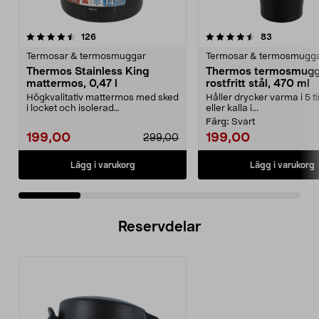
4.5 av 5 stjärnor
recensioner
4.5 av 5 stjärnor
recensione
126
83
Termosar & termosmuggar
Termosar & termosmugg
Thermos Stainless King
Thermos termosmugg
mattermos, 0,47 l
rostfritt stål, 470 ml
Högkvalitativ mattermos med sked
Håller drycker varma i 5 
i locket och isolerad
eller kalla i...
serveringsskål. Thermos S...
Färg:
Svart
199,00
199,00
299,00
Lägg i varukorg
Lägg i varukorg
Reservdelar