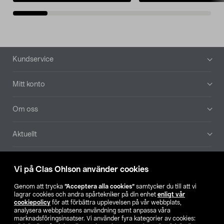
Sidfot
Kundservice
Mitt konto
Om oss
Aktuellt
Våra bolag
Vi på Clas Ohlson använder cookies
Hitta butik
Genom att trycka
”Acceptera alla cookies”
samtycker du till att vi
lagrar cookies och andra spårtekniker på din enhet
enligt vår
cookiepolicy
för att förbättra upplevelsen på vår webbplats,
SE
NO
FI
analysera webbplatsens användning samt anpassa våra
marknadsföringsinsatser. Vi använder fyra kategorier av cookies: