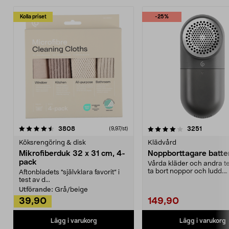
Kolla priset
-25%
4.0av 5 stjärnor
recensioner
4.5av 5 stjärnor
recensio
3808
3251
(9,97/st)
Köksrengöring & disk
Klädvård
Mikrofiberduk 32 x 31 cm, 4-
Noppborttagare batter
pack
Vårda kläder och andra tex
ta bort noppor och ludd.
Aftonbladets "självklara favorit” i
Noppborttagaren fräs...
test av d...
Utförande:
Grå/beige
39,90
149,90
Lägg i varukorg
Lägg i varukorg