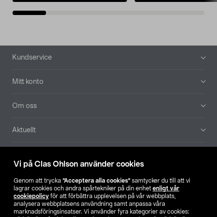
Sidfot
Kundservice
Mitt konto
Om oss
Aktuellt
Våra bolag
Vi på Clas Ohlson använder cookies
Hitta butik
Genom att trycka
”Acceptera alla cookies”
samtycker du till att vi
lagrar cookies och andra spårtekniker på din enhet
enligt vår
cookiepolicy
för att förbättra upplevelsen på vår webbplats,
SE
NO
FI
analysera webbplatsens användning samt anpassa våra
marknadsföringsinsatser. Vi använder fyra kategorier av cookies: