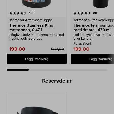
4.5 av 5 stjärnor
recensioner
4.5 av 5 stjärnor
recensione
126
83
Termosar & termosmuggar
Termosar & termosmugg
Thermos Stainless King
Thermos termosmugg
mattermos, 0,47 l
rostfritt stål, 470 ml
Högkvalitativ mattermos med sked
Håller drycker varma i 5 
i locket och isolerad
eller kalla i...
serveringsskål. Thermos S...
Färg:
Svart
199,00
199,00
299,00
Lägg i varukorg
Lägg i varukorg
Reservdelar