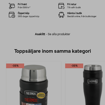
Fri frakt
Fri retur
Från 599 kr*
Till valfri butik
Öppet köp
Hämta i butik
365 dagar öppet köp
Beställ online, från butikslager
Asaklitt
-
Se alla produkter
Toppsäljare inom samma kategori
-33%
-33%