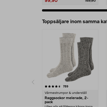
99,90
149,90
Lägg i varukorg
Toppsäljare inom samma ka
5 av 5 stjärnor
4.5 av 5 stjärnor
recensioner
789
Värmestrumpor & underställ
Raggsockor melerade, 2-
pack
Ullen gör att fötterna känns torra