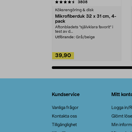
5av 5 stjärnor
4.0av 5 stjärnor
recensioner
3808
Köksrengöring & disk
Mikrofiberduk 32 x 31 cm, 4-
pack
Aftonbladets "självklara favorit” i
test av d...
Utförande:
Grå/beige
39,90
Lägg i varukorg
Sidfot
Kundservice
Mitt kont
Vanliga frågor
Logga in/R
Kontakta oss
Glömt lös
Tillgänglighet
Min inform