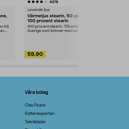
4.5av 5 stjärnor
recensioner
4.5
4378
2
Levande ljus
Rengöringsm
nne,
Värmeljus stearin, 50-pack,
Bikarbonat
100 procent stearin
Ett allsidigt 
städning och 
v trä
100 procent stearin. Tillverkade i
ute. Städa med
er.
Sverige som brinner med en
vacker och sotfri ...
59,90
49,90
Lägg i varukorg
Lägg
Våra bolag
Clas Fixare
Batteriexperten
Teknikdelar