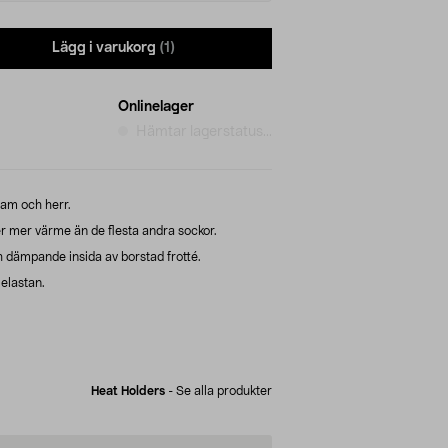
Lägg i varukorg
(1)
Onlinelager
Hämtar lagerstatus...
dam och herr.
 mer värme än de flesta andra sockor.
dämpande insida av borstad frotté.
 elastan.
Heat Holders
-
Se alla produkter