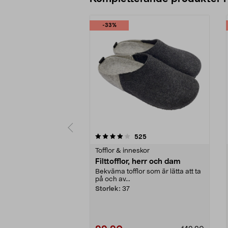
-33%
0av 5 stjärnor
4.0av 5 stjärnor
recensioner
525
Tofflor & inneskor
Filttofflor, herr och dam
Bekväma tofflor som är lätta att ta
på och av...
Storlek:
37