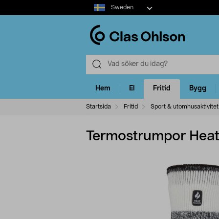
Select
Sweden
market
Hem
El
Fritid
Bygg
Startsida
Fritid
Sport & utomhusaktivitet
Termostrumpor Heat 