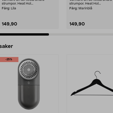
strumpor. Heat Hol...
strumpor. Heat Hol...
Färg:
Lila
Färg:
Marinblå
149,90
149,90
 saker
-25%