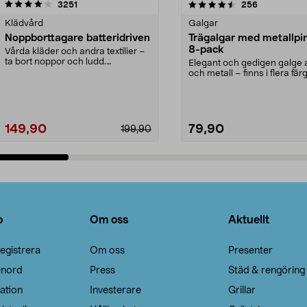
4.5av 5 stjärnor
recensioner
4.0av 5 stjärnor
recensioner
3251
256
Klädvård
Galgar
Noppborttagare batteridriven
Trägalgar med metallpi
8-pack
Vårda kläder och andra textilier –
ta bort noppor och ludd.
Elegant och gedigen galge a
Noppborttagaren fräs...
och metall – finns i flera färg
Galge med sv...
149,90
79,90
199,90
Lägg i varukorg
Lägg i varukorg
o
Om oss
Aktuellt
egistrera
Om oss
Presenter
enord
Press
Städ & rengöring
ation
Investerare
Grillar