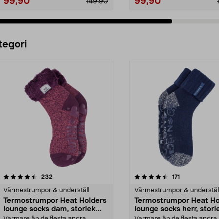
99,90
99,90
149,90
Lägg i varukorg
Lägg i varukorg
tegori
4.5 av 5 stjärnor
recensioner
4.5 av 5 stjärnor
recensioner
232
171
Värmestrumpor & underställ
Värmestrumpor & understäl
Termostrumpor Heat Holders
Termostrumpor Heat Ho
lounge socks dam, storlek
lounge socks herr, storl
37–42
39-45
Varmare än de flesta andra
Varmare än de flesta andra