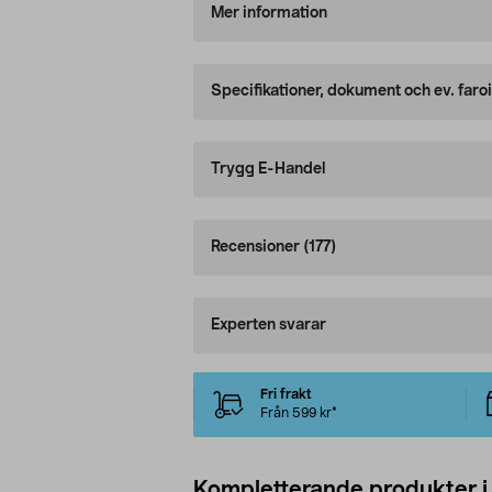
Mer information
Specifikationer, dokument och ev. faro
Trygg E-Handel
Recensioner
(177)
Experten svarar
Fri frakt
Från 599 kr*
Kompletterande produkter i