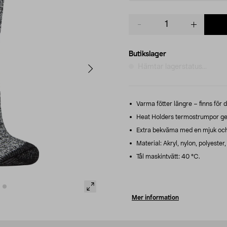
Product
quantity
Butikslager
Hämtar lagerstatus...
Varma fötter längre – finns för 
Heat Holders termostrumpor ger
Extra bekväma med en mjuk och 
Material: Akryl, nylon, polyester,
Tål maskintvätt: 40 °C.
Mer information