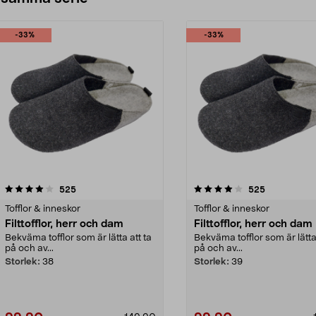
-33%
-33%
4.0av 5 stjärnor
recensioner
4.5av 5 stjärnor
recensioner
525
525
Tofflor & inneskor
Tofflor & inneskor
Filttofflor, herr och dam
Filttofflor, herr och dam
Bekväma tofflor som är lätta att ta
Bekväma tofflor som är lätta 
på och av...
på och av...
Storlek:
38
Storlek:
39