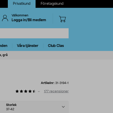
Privatkund
Företagskund
Välkommen
Logga in/Bli medlem
nden
Våra tjänster
Club Clas
, grå
Artikelnr:
31-3194-1
177
recensioner
Storlek
37-42