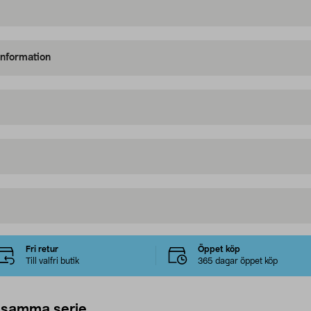
information
Fri retur
Öppet köp
Till valfri butik
365 dagar öppet köp
 samma serie