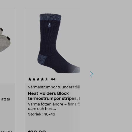
4.5av 5 stjärnor
recensioner
4.5
44
4
Värmestrumpor & underställ
Värmestrumpo
Heat Holders Block
Heat Holder
termostrumpor stripes, blå
termostrump
att ta
Varma fötter längre – finns för
Varma fötter l
dam och herr....
dam och herr..
Storlek:
40-46
Storlek:
37-4