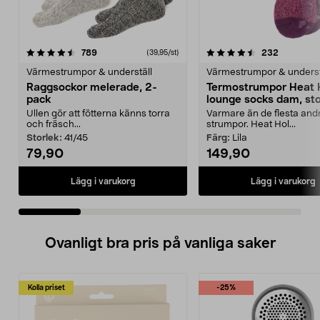
4.5 av 5 stjärnor
recensioner
4.5 av 5 stjärnor
recension
789
232
(39,95/st)
Värmestrumpor & underställ
Värmestrumpor & underst
Raggsockor melerade, 2-
Termostrumpor Heat 
pack
lounge socks dam, sto
37–42
Ullen gör att fötterna känns torra
Varmare än de flesta and
och fräsch...
strumpor. Heat Hol...
Storlek:
41/45
Färg:
Lila
79,90
149,90
Lägg i varukorg
Lägg i varukorg
Ovanligt bra pris på vanliga saker
Kolla priset
-25%