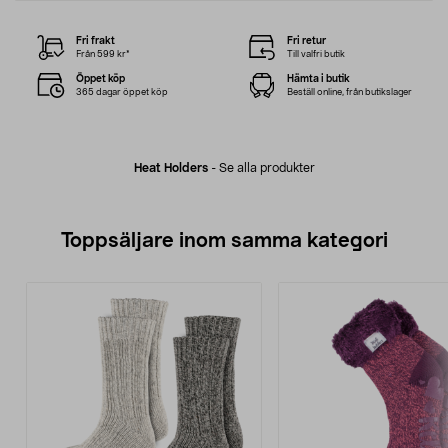
Fri frakt
Fri retur
Från 599 kr*
Till valfri butik
Öppet köp
Hämta i butik
365 dagar öppet köp
Beställ online, från butikslager
Heat Holders
-
Se alla produkter
Toppsäljare inom samma kategori