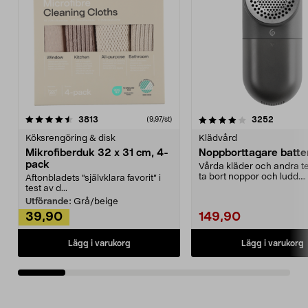
4.0av 5 stjärnor
recensioner
4.5av 5 stjärnor
recensio
3813
3252
(9,97/st)
Köksrengöring & disk
Klädvård
Mikrofiberduk 32 x 31 cm, 4-
Noppborttagare batter
pack
Vårda kläder och andra tex
ta bort noppor och ludd.
Aftonbladets "självklara favorit” i
Noppborttagaren fräs...
test av d...
Utförande:
Grå/beige
39,90
149,90
Lägg i varukorg
Lägg i varukorg