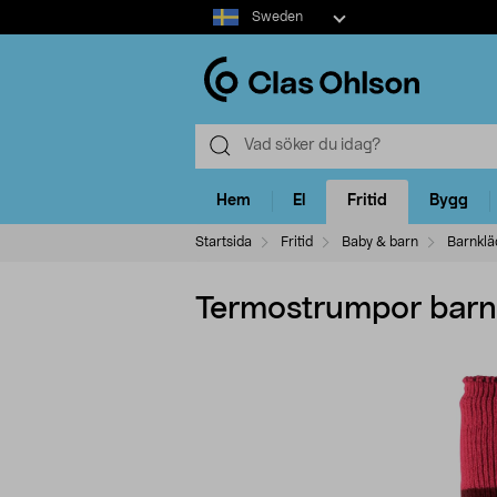
Select
Sweden
market
Hem
El
Fritid
Bygg
Startsida
Fritid
Baby & barn
Barnklä
Termostrumpor barn