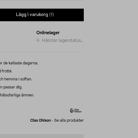
Lägg i varukorg
(1)
Onlinelager
Hämtar lagerstatus...
r de kallaste dagarna.
 frotté.
och hemma i soffan.
om passar dig.
r hälsofarliga ämnen.
Clas Ohlson
-
Se alla produkter