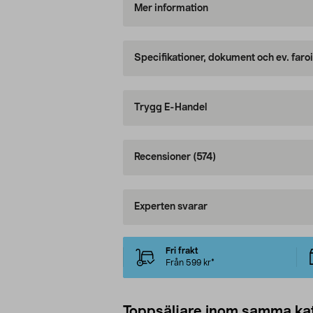
Mer information
Specifikationer, dokument och ev. faro
Trygg E-Handel
Recensioner
(574)
Experten svarar
Fri frakt
Från 599 kr*
Toppsäljare inom samma ka