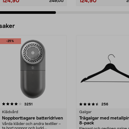
124,90
124,90
249,00
2
 saker
-25%
4.5av 5 stjärnor
recensioner
4.0av 5 stjärnor
recensioner
3251
256
Klädvård
Galgar
Noppborttagare batteridriven
Trägalgar med metallpi
8-pack
Vårda kläder och andra textilier –
ta bort noppor och ludd.
Elegant och gedigen galge a