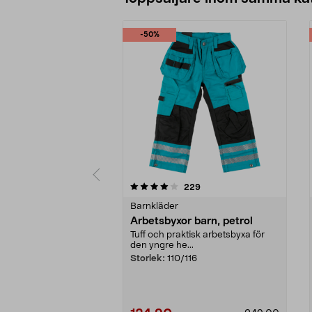
-50%
0 av 5 stjärnor
4.0 av 5 stjärnor
recensioner
229
Barnkläder
Arbetsbyxor barn, petrol
Tuff och praktisk arbetsbyxa för
den yngre he...
Storlek:
110/116