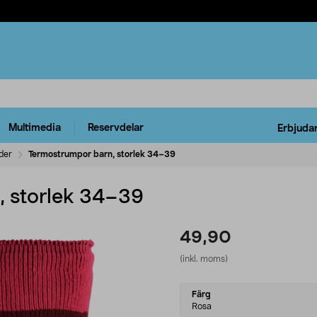
Multimedia
Reservdelar
Erbjuda
der
Termostrumpor barn, storlek 34–39
, storlek 34–39
49,90
(inkl. moms)
Select
Färg
variant
Rosa