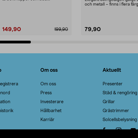
Noppborttagaren fräs...
och metall – finns i flera färg
Galge med sv...
149,90
79,90
199,90
Lägg i varukorg
Lägg i varukorg
o
Om oss
Aktuellt
egistrera
Om oss
Presenter
enord
Press
Städ & rengöring
ation
Investerare
Grillar
istorik
Hållbarhet
Grästrimmer
Karriär
Solcellsbelysning