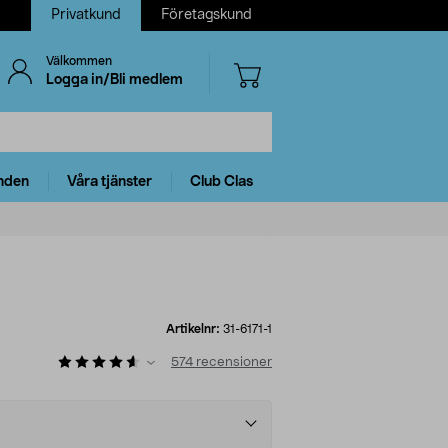
Privatkund
Företagskund
Välkommen
Logga in/Bli medlem
nden
Våra tjänster
Club Clas
Artikelnr:
31-6171-1
574
recensioner