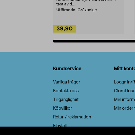
test av d...
Utförande:
Grå/beige
39,90
Lägg i varukorg
Sidfot
Kundservice
Mitt kont
Vanliga frågor
Logga in/R
Kontakta oss
Glömt lös
Tillgänglighet
Min inform
Köpvillkor
Min orderh
Retur / reklamation
Elavfall
Cookie policy