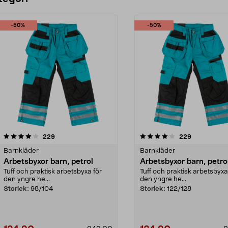
-50%
-50%
4.0 av 5 stjärnor
recensioner
4.5 av 5 stjärnor
recensioner
229
229
Barnkläder
Barnkläder
Arbetsbyxor barn, petrol
Arbetsbyxor barn, petro
Tuff och praktisk arbetsbyxa för
Tuff och praktisk arbetsbyxa
den yngre he...
den yngre he...
Storlek:
98/104
Storlek:
122/128