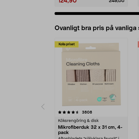
124,90
249,00
Ovanligt bra pris på vanliga
Kolla priset
5av 5 stjärnor
4.0av 5 stjärnor
recensioner
3808
Köksrengöring & disk
Mikrofiberduk 32 x 31 cm, 4-
pack
Aftonbladets "självklara favorit” i