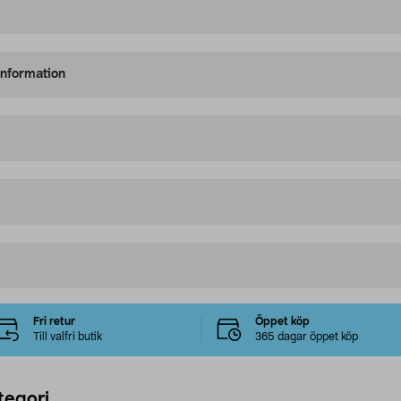
information
Fri retur
Öppet köp
Till valfri butik
365 dagar öppet köp
tegori