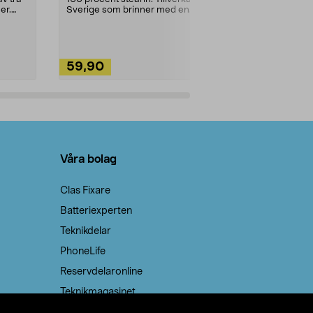
ute. Städa med
er.
Sverige som brinner med en
vacker och sotfri ...
59,90
49,90
Lägg i varukorg
Lägg
Våra bolag
Clas Fixare
Batteriexperten
Teknikdelar
PhoneLife
Reservdelaronline
Teknikmagasinet