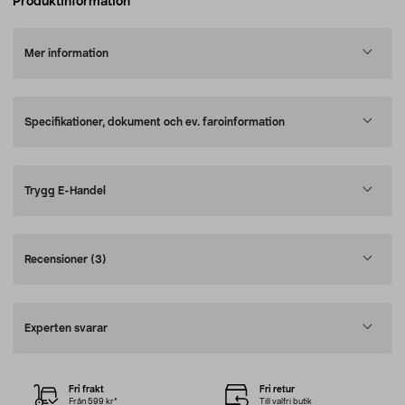
Produktinformation
Mer information
Specifikationer, dokument och ev. faroinformation
Trygg E-Handel
Recensioner
(3)
Experten svarar
Fri frakt
Fri retur
Från 599 kr*
Till valfri butik