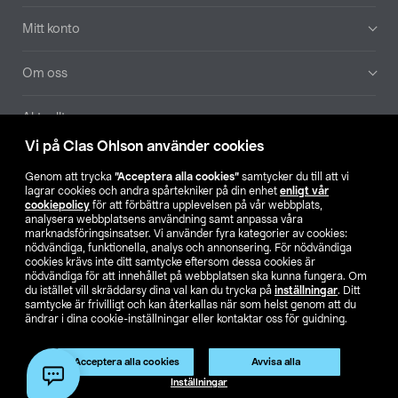
Mitt konto
Om oss
Aktuellt
Vi på Clas Ohlson använder cookies
Våra bolag
Genom att trycka
”Acceptera alla cookies”
samtycker du till att vi
lagrar cookies och andra spårtekniker på din enhet
enligt vår
Hitta butik
cookiepolicy
för att förbättra upplevelsen på vår webbplats,
analysera webbplatsens användning samt anpassa våra
marknadsföringsinsatser. Vi använder fyra kategorier av cookies:
nödvändiga, funktionella, analys och annonsering. För nödvändiga
SE
NO
FI
cookies krävs inte ditt samtycke eftersom dessa cookies är
nödvändiga för att innehållet på webbplatsen ska kunna fungera. Om
du istället vill skräddarsy dina val kan du trycka på
inställningar
. Ditt
samtycke är frivilligt och kan återkallas när som helst genom att du
ändrar i dina cookie-inställningar eller kontaktar oss för guidning.
Acceptera alla cookies
Avvisa alla
Köpvillkor
Privacy statement
Klubbvillkor
För företag
Inställningar
Ändra till priser exklusive moms