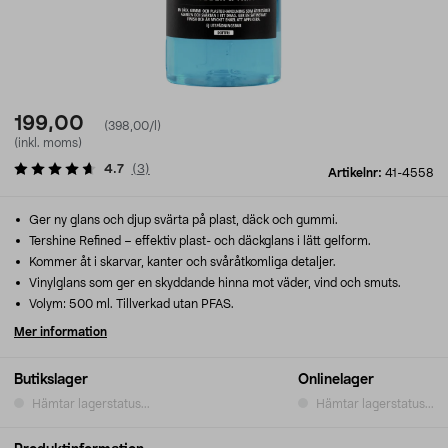
199,00
(398,00/l)
(inkl. moms)
4.7
(
3
)
Artikelnr:
41-4558
Ger ny glans och djup svärta på plast, däck och gummi.
Tershine Refined – effektiv plast- och däckglans i lätt gelform.
Kommer åt i skarvar, kanter och svåråtkomliga detaljer.
Vinylglans som ger en skyddande hinna mot väder, vind och smuts.
Volym: 500 ml. Tillverkad utan PFAS.
Mer information
Butikslager
Onlinelager
Hämtar lagerstatus...
Hämtar lagerstatus...