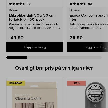
4.5 av 5 stjärnor
recensioner
4.0 av 5 stjärnor
recensione
19
62
Bilvård
Bilvård
Mikrofiberduk 30 x 30 cm,
Epoca Canyon sprayfl
torkduk bil, 50-pack
liter
Prisvärt storpack med mjuka och
Tålig sprayflaska för alka
högabsorberande torkdukar. Stora
petroleumbaserade
mikrofiberdukar...
bilvårdsprodukter. Epoca C
149,90
39,90
Lägg i varukorg
Lägg i varukorg
Ovanligt bra pris på vanliga saker
Kolla priset
-25%