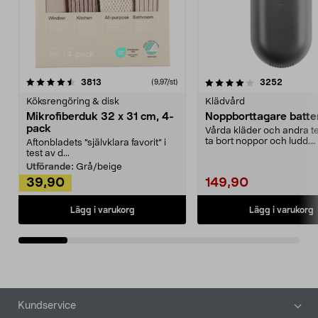
4.0av 5 stjärnor
recensioner
4.5av 5 stjärnor
recensio
3813
3252
(9,97/st)
Köksrengöring & disk
Klädvård
Mikrofiberduk 32 x 31 cm, 4-
Noppborttagare batter
pack
Vårda kläder och andra tex
ta bort noppor och ludd.
Aftonbladets "självklara favorit” i
Noppborttagaren fräs...
test av d...
Utförande:
Grå/beige
39,90
149,90
Lägg i varukorg
Lägg i varukorg
Sidfot
Kundservice