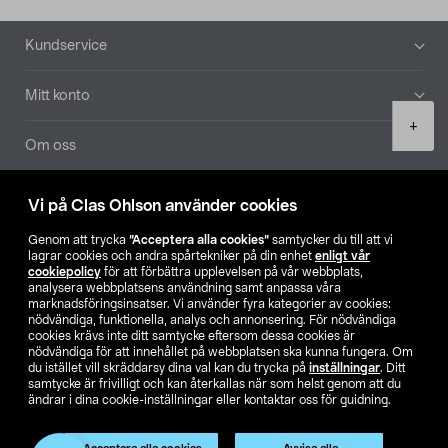
Sidfot
Kundservice
Mitt konto
Product
+
quantity
Om oss
Aktuellt
Vi på Clas Ohlson använder cookies
Genom att trycka
”Acceptera alla cookies”
samtycker du till att vi
Våra bolag
lagrar cookies och andra spårtekniker på din enhet
enligt vår
cookiepolicy
för att förbättra upplevelsen på vår webbplats,
analysera webbplatsens användning samt anpassa våra
Hitta butik
marknadsföringsinsatser. Vi använder fyra kategorier av cookies:
nödvändiga, funktionella, analys och annonsering. För nödvändiga
cookies krävs inte ditt samtycke eftersom dessa cookies är
SE
NO
FI
nödvändiga för att innehållet på webbplatsen ska kunna fungera. Om
du istället vill skräddarsy dina val kan du trycka på
inställningar
. Ditt
samtycke är frivilligt och kan återkallas när som helst genom att du
ändrar i dina cookie-inställningar eller kontaktar oss för guidning.