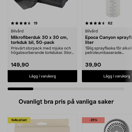
4.5 av 5 stjärnor
recensioner
4.0 av 5 stjärnor
recensione
19
62
Bilvård
Bilvård
Mikrofiberduk 30 x 30 cm,
Epoca Canyon sprayfl
torkduk bil, 50-pack
liter
Prisvärt storpack med mjuka och
Tålig sprayflaska för alka
högabsorberande torkdukar. Stora
petroleumbaserade
mikrofiberdukar...
bilvårdsprodukter. Epoca C
149,90
39,90
Lägg i varukorg
Lägg i varukorg
Ovanligt bra pris på vanliga saker
Kolla priset
-25%