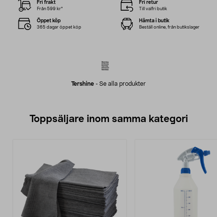
Fri frakt
Fri retur
Från 599 kr*
Till valfri butik
Öppet köp
Hämta i butik
365 dagar öppet köp
Beställ online, från butikslager
Tershine
-
Se alla produkter
Toppsäljare inom samma kategori