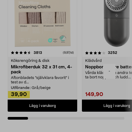
4.0av 5 stjärnor
recensioner
4.5av 5 stjärnor
recensio
3813
3252
(9,97/st)
Köksrengöring & disk
Klädvård
Mikrofiberduk 32 x 31 cm, 4-
Noppborttagare batter
-
pack
Vårda kläder och andra tex
ta bort noppor och ludd.
Aftonbladets "självklara favorit” i
Noppborttagaren fräs...
test av d...
Utförande:
Grå/beige
39,90
149,90
Lägg i varukorg
Lägg i varukorg