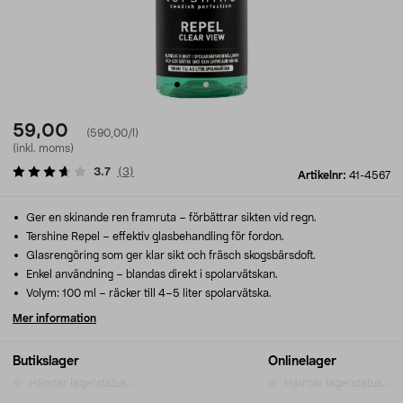
59,00
(590,00/l)
(inkl. moms)
3.7
(
3
)
Artikelnr:
41-4567
Ger en skinande ren framruta – förbättrar sikten vid regn.
Tershine Repel – effektiv glasbehandling för fordon.
Glasrengöring som ger klar sikt och fräsch skogsbärsdoft.
Enkel användning – blandas direkt i spolarvätskan.
Volym: 100 ml – räcker till 4–5 liter spolarvätska.
Mer information
Butikslager
Onlinelager
Hämtar lagerstatus...
Hämtar lagerstatus...