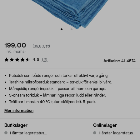
199,00
(39,80/st)
(inkl. moms)
4.5
(
2
)
Artikelnr:
41-4574
Putsduk som både rengör och torkar effektivt varje gång
Tershine mikrofiberduk standard – torkduk för enkel bilvård.
Mångsidig rengöringsduk – passar bil, hem och garage.
Skonsam torkduk – lämnar inga repor, ludd eller ränder.
Tvättbar i maskin 40 °C (utan sköljmedel). 5-pack.
Mer information
Butikslager
Onlinelager
Hämtar lagerstatus...
Hämtar lagerstatus...