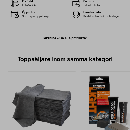
Fri frakt
Fri retur
Från 599 kr*
Till valfri butik
Öppet köp
Hämta i butik
365 dagar öppet köp
Beställ online, från butikslager
Tershine
-
Se alla produkter
Toppsäljare inom samma kategori