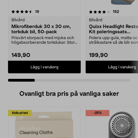
4.0 av 5 stjärnor
recensioner
4.5 av 5 stjärnor
recensione
19
152
Bilvård
Bilvård
Mikrofiberduk 30 x 30 cm,
Quixx Headlight Resto
torkduk bil, 50-pack
Kit poleringssats
strålkastare
Prisvärt storpack med mjuka och
Polera upp gula, matta oc
högabsorberande torkdukar. Stora
strålkastare så de blir so
mikrofiberdukar...
Quixx Headlig...
149,90
199,90
Lägg i varukorg
Lägg i varukorg
Ovanligt bra pris på vanliga saker
Kolla priset
-25%