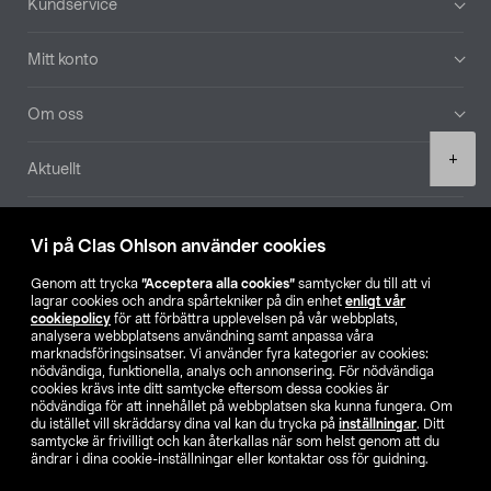
Kundservice
Mitt konto
Om oss
Product
+
Aktuellt
quantity
Våra bolag
Vi på Clas Ohlson använder cookies
Hitta butik
Genom att trycka
”Acceptera alla cookies”
samtycker du till att vi
lagrar cookies och andra spårtekniker på din enhet
enligt vår
cookiepolicy
för att förbättra upplevelsen på vår webbplats,
SE
NO
FI
analysera webbplatsens användning samt anpassa våra
marknadsföringsinsatser. Vi använder fyra kategorier av cookies:
nödvändiga, funktionella, analys och annonsering. För nödvändiga
cookies krävs inte ditt samtycke eftersom dessa cookies är
nödvändiga för att innehållet på webbplatsen ska kunna fungera. Om
du istället vill skräddarsy dina val kan du trycka på
inställningar
. Ditt
samtycke är frivilligt och kan återkallas när som helst genom att du
ändrar i dina cookie-inställningar eller kontaktar oss för guidning.
Köpvillkor
Privacy statement
Klubbvillkor
För företag