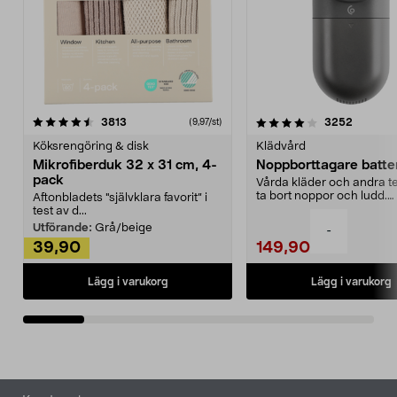
4.0av 5 stjärnor
recensioner
4.5av 5 stjärnor
recensio
3813
3252
(9,97/st)
Köksrengöring & disk
Klädvård
Mikrofiberduk 32 x 31 cm, 4-
Noppborttagare batter
pack
Vårda kläder och andra tex
ta bort noppor och ludd.
Aftonbladets "självklara favorit” i
Noppborttagaren fräs...
test av d...
Utförande:
Grå/beige
-
39,90
149,90
Lägg i varukorg
Lägg i varukorg
Sidfot